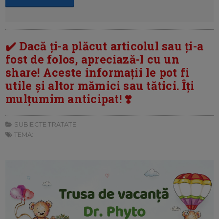
✔️ Dacă ți-a plăcut articolul sau ți-a
fost de folos, apreciază-l cu un
share! Aceste informații le pot fi
utile și altor mămici sau tătici. Îți
mulțumim anticipat! ❣️
SUBIECTE TRATATE:
TEMA: