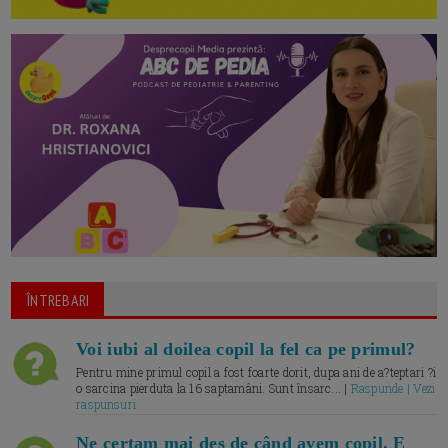
ÎNTREBARI
Voi iubi al doilea copil la fel ca pe primul?
Pentru mine primul copil a fost foarte dorit, dupa ani de a?teptari ?i
o sarcina pierduta la 16 saptamâni. Sunt însarc... |
Raspunde | Vezi
raspunsuri
Ne certam mai des de când avem copil. E