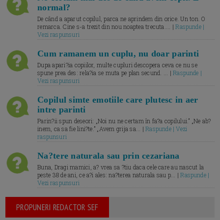
normal?
De când a aparut copilul, parca ne aprindem din orice. Un ton. O
remarca. Cine s-a trezit din nou noaptea trecuta.... |
Raspunde |
Vezi raspunsuri
Cum ramanem un cuplu, nu doar parinti
Dupa apari?ia copiilor, multe cupluri descopera ceva ce nu se
spune prea des: rela?ia se muta pe plan secund. ... |
Raspunde |
Vezi raspunsuri
Copilul simte emotiile care plutesc in aer
intre parinti
Parin?ii spun deseori: „Noi nu ne certam în fa?a copilului.” „Ne ab?
inem, ca sa fie lini?te.” „Avem grija sa... |
Raspunde | Vezi
raspunsuri
Na?tere naturala sau prin cezariana
Buna, Dragi mamici, a? vrea sa ?tiu daca cele care au nascut la
peste 38 de ani, ce a?i ales: na?terea naturala sau p... |
Raspunde |
Vezi raspunsuri
PROPUNERI REDACTOR SEF