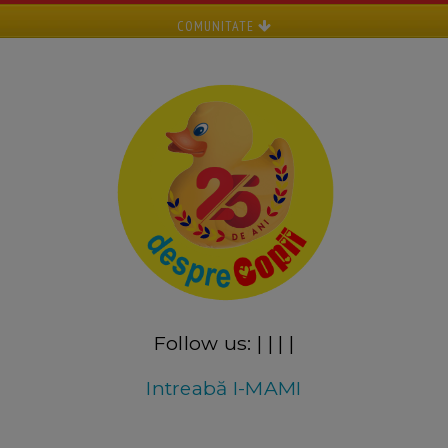
COMUNITATE
Follow us:
|
|
|
|
Intreabă I-MAMI