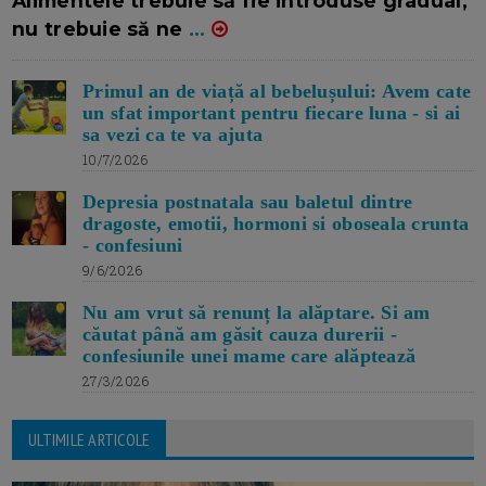
Alimentele trebuie să fie introduse gradual,
nu trebuie să ne
...
Primul an de viață al bebelușului: Avem cate
un sfat important pentru fiecare luna - si ai
sa vezi ca te va ajuta
10/7/2026
Depresia postnatala sau baletul dintre
dragoste, emotii, hormoni si oboseala crunta
- confesiuni
9/6/2026
Nu am vrut să renunț la alăptare. Si am
căutat până am găsit cauza durerii -
confesiunile unei mame care alăptează
27/3/2026
ULTIMILE ARTICOLE