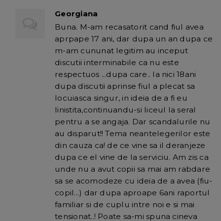
Georgiana
Buna. M-am recasatorit cand fiul avea
aprpape 17 ani, dar dupa un an dupa ce
m-am cununat legitim au inceput
discutii interminabile ca nu este
respectuos ...dupa care.. la nici 18ani
dupa discutii aprinse fiul a plecat sa
locuiasca singur, in ideia de a fi eu
linistita,continuandu-si liceul la seral
pentru a se angaja. Dar scandalurile nu
au disparut!! Tema neantelegerilor este
din cauza ca! de ce vine sa il deranjeze
dupa ce el vine de la serviciu. Am zis ca
unde nu a avut copii sa mai am rabdare
sa se acomodeze cu ideia de a avea (fiu-
copil...) dar dupa aproape 6ani raportul
familiar si de cuplu intre noi e si mai
tensionat..! Poate sa-mi spuna cineva