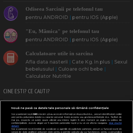
Odiseea Sarcinii pe telefonul tau
pentru ANDROID
|
pentru IOS (Apple)
"Eu, Mămica" pe telefonul tau
pentru ANDROID
|
pentru IOS (Apple)
Calculatoare utile in sarcina
Afla data nasterii
|
Cate Kg. in plus
|
Sexul
bebelusului
|
Culoare ochi bebe
|
Calculator Nutritie
CINE ESTI? CE CAUTI?
Doresc un copil
Adoptia
Probleme cu sarcina
Nouă ne pasă ca datele tale personale să rămână confidențiale
Noi și partenerii noștri
589
stocăm și/sau accesăm informații pe dispozitivul dvs., precum identificatorii cookie
Urmeaza sa nasc
Probleme alaptare
Bebe plange
unici pentru prelucrarea datelor cu caracter personal. Puteți accepta sau gestiona preferințele dvs. făcând clic
mai jos, respectiv vă puteți opune utilizării unui interes legitim în orice moment pe pagina cu politica de
confidențialitate. Aceste alegeri vor fi raportate partenerilor noștri și nu vă vor afecta navigarea.
Mai multe
Bebe febra
Caut bona
Cresa, Gradinta
detalii
Noi si partenerii nostri (retelele de socializare si agentiile de publicitate partenere, precum si furnizorii nostri de
servicii de date analitice) prelucram date pentru a permite website-ului sa functioneze, pentru a personaliza