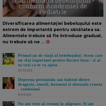
și alimentația bebelușului -
conform Academiei de
Pediatrie
16/7/2026
AUTOR: EDITOR DC.
Diversificarea alimentației bebelușului este
extrem de importantă pentru sănătatea sa.
Alimentele trebuie să fie introduse gradual,
nu trebuie să ne
...
Primul an de viață al bebelușului: Avem cate
un sfat important pentru fiecare luna - si ai
sa vezi ca te va ajuta
10/7/2026
Depresia postnatala sau baletul dintre
dragoste, emotii, hormoni si oboseala crunta
- confesiuni
9/6/2026
Nu am vrut să renunț la alăptare. Si am