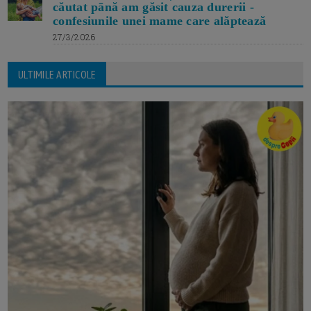
căutat pānă am găsit cauza durerii -
confesiunile unei mame care alăptează
27/3/2026
ULTIMILE ARTICOLE