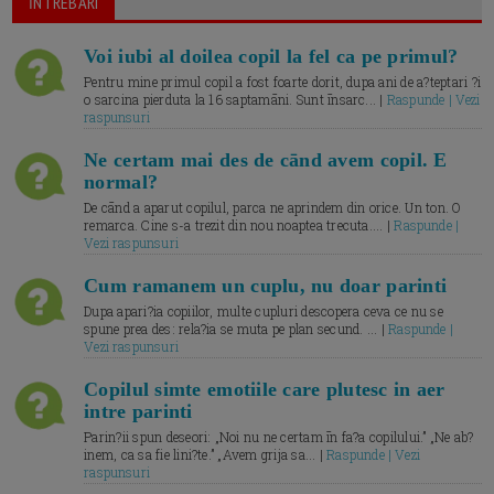
ĪNTREBARI
Voi iubi al doilea copil la fel ca pe primul?
Pentru mine primul copil a fost foarte dorit, dupa ani de a?teptari ?i
o sarcina pierduta la 16 saptamāni. Sunt īnsarc... |
Raspunde | Vezi
raspunsuri
Ne certam mai des de cānd avem copil. E
normal?
De cānd a aparut copilul, parca ne aprindem din orice. Un ton. O
remarca. Cine s-a trezit din nou noaptea trecuta.... |
Raspunde |
Vezi raspunsuri
Cum ramanem un cuplu, nu doar parinti
Dupa apari?ia copiilor, multe cupluri descopera ceva ce nu se
spune prea des: rela?ia se muta pe plan secund. ... |
Raspunde |
Vezi raspunsuri
Copilul simte emotiile care plutesc in aer
intre parinti
Parin?ii spun deseori: „Noi nu ne certam īn fa?a copilului.” „Ne ab?
inem, ca sa fie lini?te.” „Avem grija sa... |
Raspunde | Vezi
raspunsuri