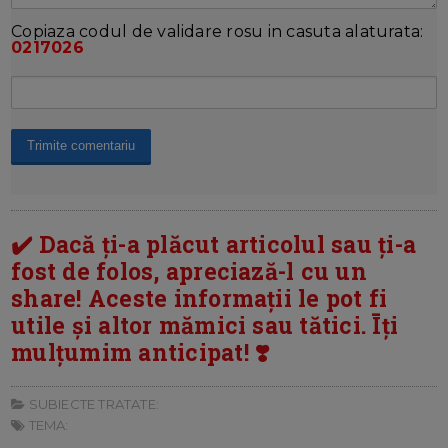
Copiaza codul de validare rosu in casuta alaturata:
0217026
✔️ Dacă ți-a plăcut articolul sau ți-a
fost de folos, apreciază-l cu un
share! Aceste informații le pot fi
utile și altor mămici sau tătici. Īți
mulțumim anticipat! ❣️
SUBIECTE TRATATE:
TEMA: