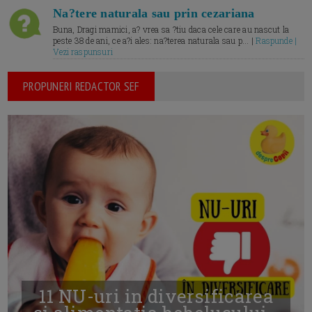
Na?tere naturala sau prin cezariana
Buna, Dragi mamici, a? vrea sa ?tiu daca cele care au nascut la
peste 38 de ani, ce a?i ales: na?terea naturala sau p... |
Raspunde |
Vezi raspunsuri
PROPUNERI REDACTOR SEF
11 NU-uri in diversificarea