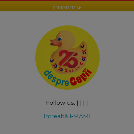
COMUNITATE
Follow us:
|
|
|
|
Intreabă I-MAMI