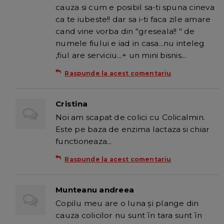
cauza si cum e posibil sa-ti spuna cineva
ca te iubeste!! dar sa i-ti faca zile amare
cand vine vorba din "greseala!! " de
numele fiului e iad in casa...nu inteleg
,fiul are serviciu...+ un mini bisnis...
Raspunde la acest comentariu
Cristina
Noi am scapat de colici cu Colicalmin.
Este pe baza de enzima lactaza si chiar
functioneaza...
Raspunde la acest comentariu
Munteanu andreea
Copilu meu are o luna și plange din
cauza colicilor nu sunt īn tara sunt īn