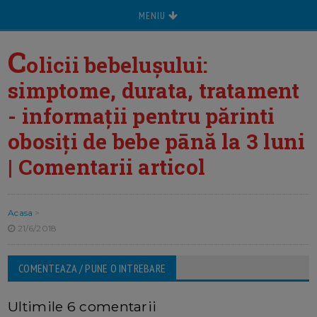
MENIU
C
olicii bebelușului:
simptome, durata, tratament
- informații pentru părinti
obosiți de bebe pānă la 3 luni
| Comentarii articol
Acasa
>
21/6/2018
COMENTEAZA / PUNE O INTREBARE
Ultimile 6 comentarii