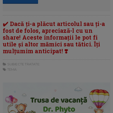
✔️ Dacă ți-a plăcut articolul sau ți-a
fost de folos, apreciază-l cu un
share! Aceste informații le pot fi
utile și altor mămici sau tătici. Îți
mulțumim anticipat! ❣️
SUBIECTE TRATATE:
TEMA: