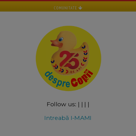
COMUNITATE
Follow us:
|
|
|
|
Intreabă I-MAMI