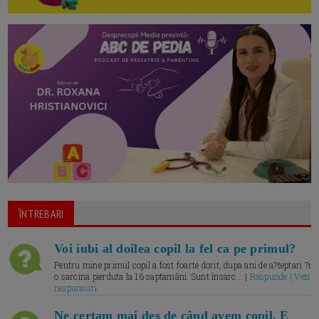
ÎNTREBARI
Voi iubi al doilea copil la fel ca pe primul?
Pentru mine primul copil a fost foarte dorit, dupa ani de a?teptari ?i
o sarcina pierduta la 16 saptamâni. Sunt însarc... |
Raspunde | Vezi
raspunsuri
Ne certam mai des de când avem copil. E