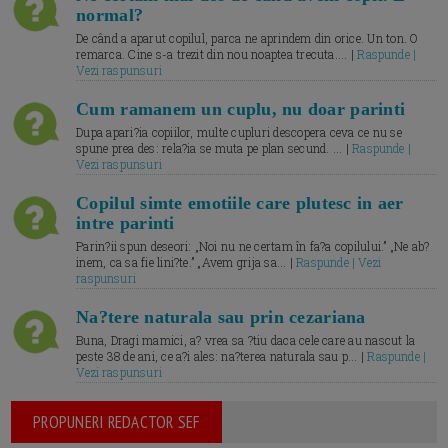
normal?
De când a aparut copilul, parca ne aprindem din orice. Un ton. O
remarca. Cine s-a trezit din nou noaptea trecuta.... |
Raspunde |
Vezi raspunsuri
Cum ramanem un cuplu, nu doar parinti
Dupa apari?ia copiilor, multe cupluri descopera ceva ce nu se
spune prea des: rela?ia se muta pe plan secund. ... |
Raspunde |
Vezi raspunsuri
Copilul simte emotiile care plutesc in aer
intre parinti
Parin?ii spun deseori: „Noi nu ne certam în fa?a copilului.” „Ne ab?
inem, ca sa fie lini?te.” „Avem grija sa... |
Raspunde | Vezi
raspunsuri
Na?tere naturala sau prin cezariana
Buna, Dragi mamici, a? vrea sa ?tiu daca cele care au nascut la
peste 38 de ani, ce a?i ales: na?terea naturala sau p... |
Raspunde |
Vezi raspunsuri
PROPUNERI REDACTOR SEF