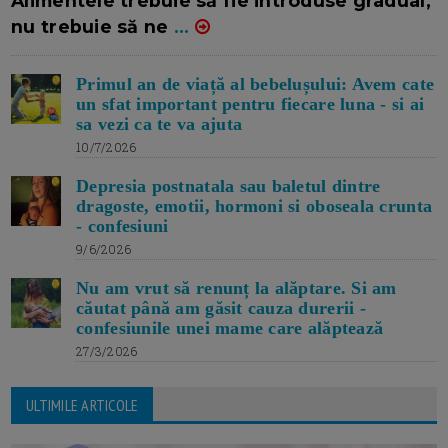
Alimentele trebuie să fie introduse gradual,
nu trebuie să ne
...
Primul an de viață al bebelușului: Avem cate
un sfat important pentru fiecare luna - si ai
sa vezi ca te va ajuta
10/7/2026
Depresia postnatala sau baletul dintre
dragoste, emotii, hormoni si oboseala crunta
- confesiuni
9/6/2026
Nu am vrut să renunț la alăptare. Si am
căutat până am găsit cauza durerii -
confesiunile unei mame care alăptează
27/3/2026
ULTIMILE ARTICOLE