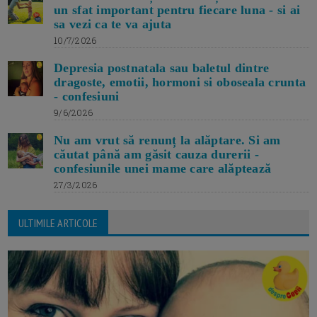
un sfat important pentru fiecare luna - si ai
sa vezi ca te va ajuta
10/7/2026
Depresia postnatala sau baletul dintre
dragoste, emotii, hormoni si oboseala crunta
- confesiuni
9/6/2026
Nu am vrut să renunț la alăptare. Si am
căutat până am găsit cauza durerii -
confesiunile unei mame care alăptează
27/3/2026
ULTIMILE ARTICOLE