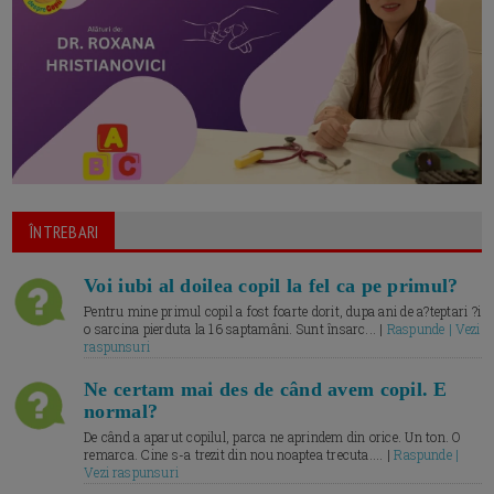
ÎNTREBARI
Voi iubi al doilea copil la fel ca pe primul?
Pentru mine primul copil a fost foarte dorit, dupa ani de a?teptari ?i
o sarcina pierduta la 16 saptamâni. Sunt însarc... |
Raspunde | Vezi
raspunsuri
Ne certam mai des de când avem copil. E
normal?
De când a aparut copilul, parca ne aprindem din orice. Un ton. O
remarca. Cine s-a trezit din nou noaptea trecuta.... |
Raspunde |
Vezi raspunsuri