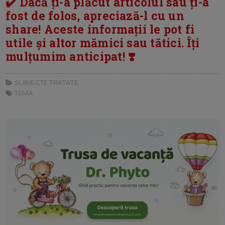
✔️ Dacă ți-a plăcut articolul sau ți-a
fost de folos, apreciază-l cu un
share! Aceste informații le pot fi
utile și altor mămici sau tătici. Îți
mulțumim anticipat! ❣️
SUBIECTE TRATATE:
TEMA: