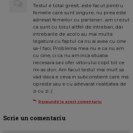
Testul e total gresit...este facut pentru
femeile care sunt singure, nu prea este
adresat femeilor cu partener...am crezut
ca sunt cu totul altfel de intrebari, dar
intrebarile de acolo au mai multa
legatura cu faptul ca nu ai avea cu cine
sa-l faci. Problema mea nu e ca nu am
cu cine, ci ca nu am inca situatia
necesara sa ii ofer viitorului copil tot ce
mi-as dori. Am facut testul mai mult sa
vad daca e ceva in subconstient care ma
opreste sau e cu adevarat realitatea de
zi cu zi :(
Raspunde la acest comentariu
Scrie un comentariu