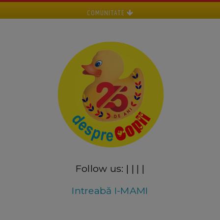
COMUNITATE
Follow us:
|
|
|
|
Intreabă I-MAMI