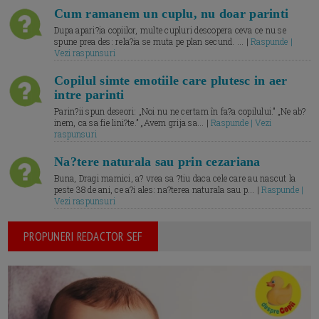
Cum ramanem un cuplu, nu doar parinti
Dupa apari?ia copiilor, multe cupluri descopera ceva ce nu se
spune prea des: rela?ia se muta pe plan secund. ... |
Raspunde |
Vezi raspunsuri
Copilul simte emotiile care plutesc in aer
intre parinti
Parin?ii spun deseori: „Noi nu ne certam în fa?a copilului.” „Ne ab?
inem, ca sa fie lini?te.” „Avem grija sa... |
Raspunde | Vezi
raspunsuri
Na?tere naturala sau prin cezariana
Buna, Dragi mamici, a? vrea sa ?tiu daca cele care au nascut la
peste 38 de ani, ce a?i ales: na?terea naturala sau p... |
Raspunde |
Vezi raspunsuri
PROPUNERI REDACTOR SEF