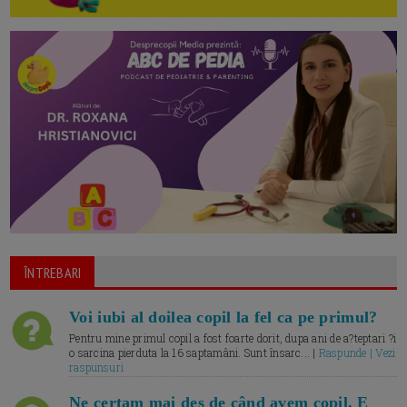
ÎNTREBARI
Voi iubi al doilea copil la fel ca pe primul?
Pentru mine primul copil a fost foarte dorit, dupa ani de a?teptari ?i
o sarcina pierduta la 16 saptamâni. Sunt însarc... |
Raspunde | Vezi
raspunsuri
Ne certam mai des de când avem copil. E