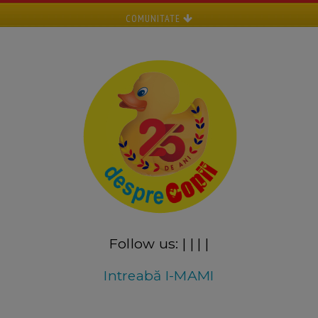
COMUNITATE
Follow us:
|
|
|
|
Intreabă I-MAMI