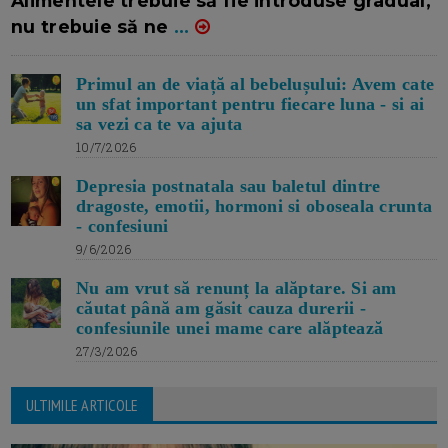
Alimentele trebuie să fie introduse gradual,
nu trebuie să ne
...
Primul an de viață al bebelușului: Avem cate
un sfat important pentru fiecare luna - si ai
sa vezi ca te va ajuta
10/7/2026
Depresia postnatala sau baletul dintre
dragoste, emotii, hormoni si oboseala crunta
- confesiuni
9/6/2026
Nu am vrut să renunț la alăptare. Si am
căutat până am găsit cauza durerii -
confesiunile unei mame care alăptează
27/3/2026
ULTIMILE ARTICOLE