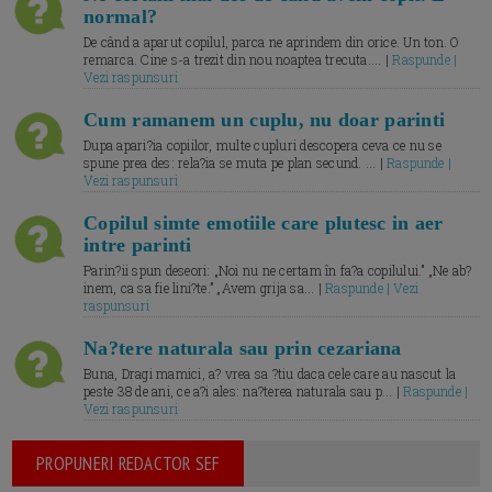
normal?
De când a aparut copilul, parca ne aprindem din orice. Un ton. O
remarca. Cine s-a trezit din nou noaptea trecuta.... |
Raspunde |
Vezi raspunsuri
Cum ramanem un cuplu, nu doar parinti
Dupa apari?ia copiilor, multe cupluri descopera ceva ce nu se
spune prea des: rela?ia se muta pe plan secund. ... |
Raspunde |
Vezi raspunsuri
Copilul simte emotiile care plutesc in aer
intre parinti
Parin?ii spun deseori: „Noi nu ne certam în fa?a copilului.” „Ne ab?
inem, ca sa fie lini?te.” „Avem grija sa... |
Raspunde | Vezi
raspunsuri
Na?tere naturala sau prin cezariana
Buna, Dragi mamici, a? vrea sa ?tiu daca cele care au nascut la
peste 38 de ani, ce a?i ales: na?terea naturala sau p... |
Raspunde |
Vezi raspunsuri
PROPUNERI REDACTOR SEF