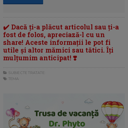
✔️ Dacă ți-a plăcut articolul sau ți-a
fost de folos, apreciază-l cu un
share! Aceste informații le pot fi
utile și altor mămici sau tătici. Îți
mulțumim anticipat! ❣️
SUBIECTE TRATATE:
TEMA: