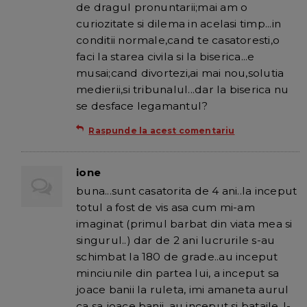
de dragul pronuntarii;mai am o
curiozitate si dilema in acelasi timp...in
conditii normale,cand te casatoresti,o
faci la starea civila si la biserica...e
musai;cand divortezi,ai mai nou,solutia
medierii,si tribunalul...dar la biserica nu
se desface legamantul?
Raspunde la acest comentariu
ione
buna...sunt casatorita de 4 ani..la inceput
totul a fost de vis asa cum mi-am
imaginat (primul barbat din viata mea si
singurul..) dar de 2 ani lucrurile s-au
schimbat la 180 de grade..au inceput
minciunile din partea lui, a inceput sa
joace banii la ruleta, imi amaneta aurul
ca sa joace banii, au inceput si bataile..l-