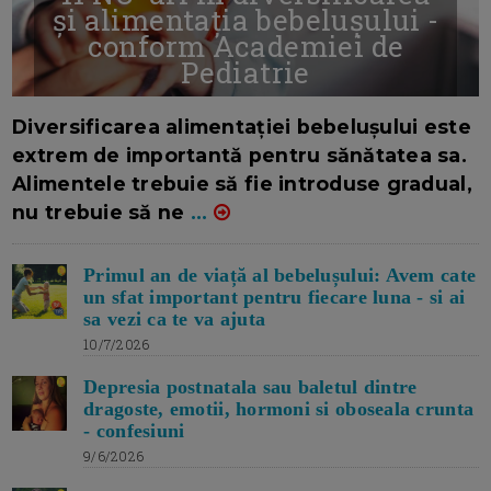
și alimentația bebelușului -
conform Academiei de
Pediatrie
16/7/2026
AUTOR: EDITOR DC.
Diversificarea alimentației bebelușului este
extrem de importantă pentru sănătatea sa.
Alimentele trebuie să fie introduse gradual,
nu trebuie să ne
...
Primul an de viață al bebelușului: Avem cate
un sfat important pentru fiecare luna - si ai
sa vezi ca te va ajuta
10/7/2026
Depresia postnatala sau baletul dintre
dragoste, emotii, hormoni si oboseala crunta
- confesiuni
9/6/2026