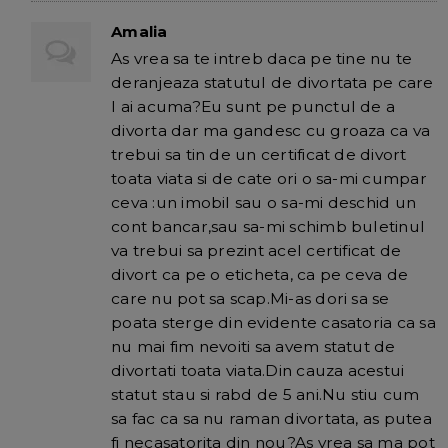
Amalia
As vrea sa te intreb daca pe tine nu te
deranjeaza statutul de divortata pe care
l ai acuma?Eu sunt pe punctul de a
divorta dar ma gandesc cu groaza ca va
trebui sa tin de un certificat de divort
toata viata si de cate ori o sa-mi cumpar
ceva :un imobil sau o sa-mi deschid un
cont bancar,sau sa-mi schimb buletinul
va trebui sa prezint acel certificat de
divort ca pe o eticheta, ca pe ceva de
care nu pot sa scap.Mi-as dori sa se
poata sterge din evidente casatoria ca sa
nu mai fim nevoiti sa avem statut de
divortati toata viata.Din cauza acestui
statut stau si rabd de 5 ani.Nu stiu cum
sa fac ca sa nu raman divortata, as putea
fi necasatorita din nou?As vrea sa ma pot