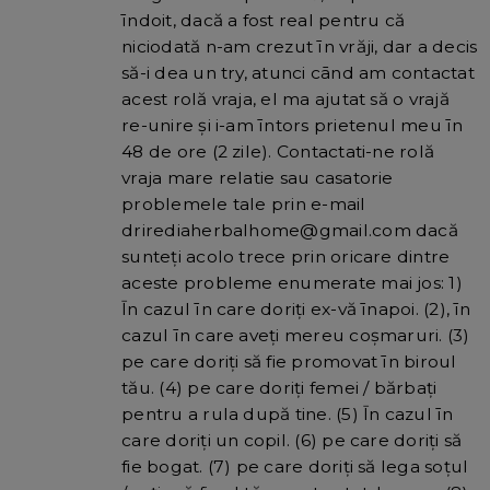
īndoit, dacă a fost real pentru că
niciodată n-am crezut īn vrăji, dar a decis
să-i dea un try, atunci cānd am contactat
acest rolă vraja, el ma ajutat să o vrajă
re-unire și i-am īntors prietenul meu īn
48 de ore (2 zile). Contactati-ne rolă
vraja mare relatie sau casatorie
problemele tale prin e-mail
drirediaherbalhome@gmail.com dacă
sunteți acolo trece prin oricare dintre
aceste probleme enumerate mai jos: 1)
Īn cazul īn care doriți ex-vă īnapoi. (2), īn
cazul īn care aveți mereu coșmaruri. (3)
pe care doriți să fie promovat īn biroul
tău. (4) pe care doriți femei / bărbați
pentru a rula după tine. (5) Īn cazul īn
care doriți un copil. (6) pe care doriți să
fie bogat. (7) pe care doriți să lega soțul