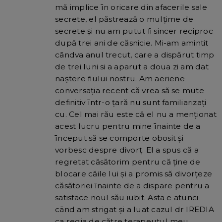
mă implice īn oricare din afacerile sale
secrete, el păstrează o mulțime de
secrete și nu am putut fi sincer reciproc
după trei ani de căsnicie. Mi-am amintit
cāndva anul trecut, care a dispărut timp
de trei luni si a aparut a doua zi am dat
naștere fiului nostru. Am aeriene
conversația recent că vrea să se mute
definitiv īntr-o țară nu sunt familiarizați
cu. Cel mai rău este că el nu a menționat
acest lucru pentru mine īnainte de a
īnceput să se comporte obosit și
vorbesc despre divorț. El a spus că a
regretat căsătorim pentru că ține de
blocare căile lui și a promis să divorțeze
căsătoriei īnainte de a dispare pentru a
satisface noul său iubit. Asta e atunci
cānd am strigat și a luat cazul dr IREDIA
ca regia de către terapeutul meu.