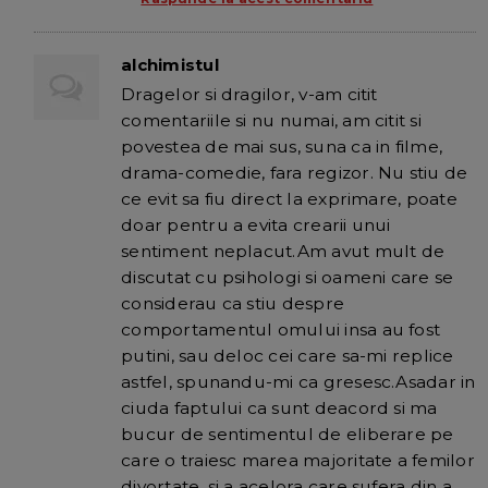
alchimistul
Dragelor si dragilor, v-am citit
comentariile si nu numai, am citit si
povestea de mai sus, suna ca in filme,
drama-comedie, fara regizor. Nu stiu de
ce evit sa fiu direct la exprimare, poate
doar pentru a evita crearii unui
sentiment neplacut.Am avut mult de
discutat cu psihologi si oameni care se
considerau ca stiu despre
comportamentul omului insa au fost
putini, sau deloc cei care sa-mi replice
astfel, spunandu-mi ca gresesc.Asadar in
ciuda faptului ca sunt deacord si ma
bucur de sentimentul de eliberare pe
care o traiesc marea majoritate a femilor
divortate, si a acelora care sufera din a