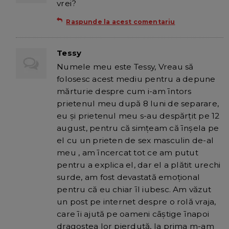
vrei?
Raspunde la acest comentariu
Tessy
Numele meu este Tessy, Vreau să
folosesc acest mediu pentru a depune
mărturie despre cum i-am īntors
prietenul meu după 8 luni de separare,
eu și prietenul meu s-au despărțit pe 12
august, pentru că simțeam că īnșela pe
el cu un prieten de sex masculin de-al
meu , am īncercat tot ce am putut
pentru a explica el, dar el a plătit urechi
surde, am fost devastată emoțional
pentru că eu chiar īl iubesc. Am văzut
un post pe internet despre o rolă vraja,
care īi ajută pe oameni cāștige īnapoi
dragostea lor pierdută, la prima m-am