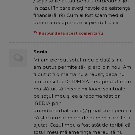
/ soția să fie al tău pentru totdeauna. (8)
Īn cazul īn care aveți nevoie de asistență
financiară. (9) Cum ai fost scammed si
doriti sa recupereze ai pierdut bani
Raspunde la acest comentariu
Sonia
Mi-am pierdut soțul meu o dată și nu
am putut permite să-l pierd din nou. Am
fi putut fi o mamă nu a reușit, dacă nu
am consulta Dr IREDIA. Terapeutul meu
ma sfătuit să īncerc mijloace spirituale
pe soțul meu și ea a recomandat dr
IREDIA prin
drirediaherbalhome@gmail.com pentru
că știe numar mare de oameni care le-a
ajutat. Cazul meu a fost atāt de teribil că
soțul meu mă amenință mereu să nu