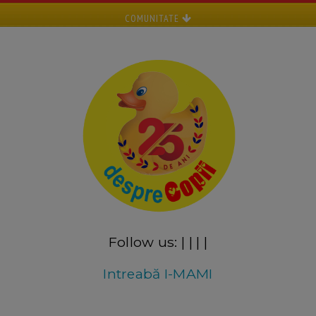
COMUNITATE
Follow us:
|
|
|
|
Intreabă I-MAMI