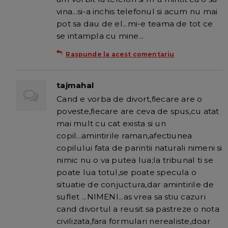
vina...si-a inchis telefonul si acum nu mai
pot sa dau de el...mi-e teama de tot ce
se intampla cu mine...
Raspunde la acest comentariu
tajmahal
Cand e vorba de divort,fiecare are o
poveste,fiecare are ceva de spus,cu atat
mai mult cu cat exista si un
copil...amintirile raman,afectiunea
copilului fata de parintii naturali nimeni si
nimic nu o va putea lua;la tribunal ti se
poate lua totul,se poate specula o
situatie de conjuctura,dar amintirile de
suflet ...NIMENI...as vrea sa stiu cazuri
cand divortul a reusit sa pastreze o nota
civilizata,fara formulari nerealiste,doar