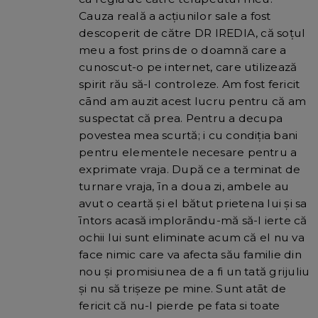
Cauza reală a acțiunilor sale a fost
descoperit de către DR IREDIA, că soțul
meu a fost prins de o doamnă care a
cunoscut-o pe internet, care utilizează
spirit rău să-l controleze. Am fost fericit
cānd am auzit acest lucru pentru că am
suspectat că prea. Pentru a decupa
povestea mea scurtă; i cu condiția bani
pentru elementele necesare pentru a
exprimate vraja. După ce a terminat de
turnare vraja, īn a doua zi, ambele au
avut o ceartă și el bătut prietena lui și sa
īntors acasă implorāndu-mă să-l ierte că
ochii lui sunt eliminate acum că el nu va
face nimic care va afecta său familie din
nou și promisiunea de a fi un tată grijuliu
și nu să trișeze pe mine. Sunt atāt de
fericit că nu-l pierde pe fata si toate