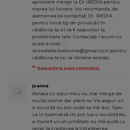
apreciere merge la Dr IREDIA pentru
marea lui lucrare. Voi recomanda, de
asemenea să contactați Dr. IREDIA
pentru orice tip de provocări īn
căsătoria ta, el va fi raspunsul la
problemele tale. Contactați-l acum cu
acest e-mail .....
drirediaherbalhome@gmail.com pentru
căsătoria ta nu va rămāne același.
Raspunde la acest comentariu
joanna
Relația cu soțul meu nu mai merge de
multa vreme dar pānă nu īmi asigur un
o locuință nu am unde sa mă duc. Sper
ca īn toamnă să-mi pot lua o locuință.Nu
a muncit un an jumătate nu mă ajută cu
nimic la creșterea și īntreținerea