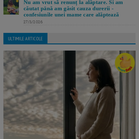
Nu am vrut să renunț la alăptare. Si am
căutat pānă am găsit cauza durerii -
confesiunile unei mame care alăptează
27/3/2026
ULTIMILE ARTICOLE