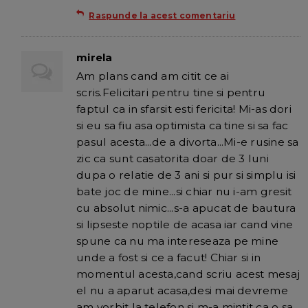
Raspunde la acest comentariu
mirela
Am plans cand am citit ce ai
scris.Felicitari pentru tine si pentru
faptul ca in sfarsit esti fericita! Mi-as dori
si eu sa fiu asa optimista ca tine si sa fac
pasul acesta...de a divorta...Mi-e rusine sa
zic ca sunt casatorita doar de 3 luni
dupa o relatie de 3 ani si pur si simplu isi
bate joc de mine...si chiar nu i-am gresit
cu absolut nimic...s-a apucat de bautura
si lipseste noptile de acasa iar cand vine
spune ca nu ma intereseaza pe mine
unde a fost si ce a facut! Chiar si in
momentul acesta,cand scriu acest mesaj
el nu a aparut acasa,desi mai devreme
am vorbit la telefon si m-a mintit ca o sa