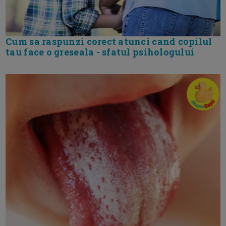
Cum sa raspunzi corect atunci cand copilul
tau face o greseala - sfatul psihologului