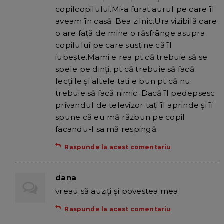
copilcopilului.Mi-a furat aurul pe care īl
aveam īn casă. Bea zilnic.Ura vizibilă care
o are față de mine o răsfrānge asupra
copilului pe care susține că īl
iubește.Mami e rea pt că trebuie să se
spele pe dinți, pt că trebuie să facă
lecțiile și altele tati e bun pt că nu
trebuie să facă nimic. Dacă īl pedepsesc
privandul de televizor tați īl aprinde și īi
spune că eu mă răzbun pe copil
facandu-l sa mă respingă.
Raspunde la acest comentariu
dana
vreau să auziţi şi povestea mea
Raspunde la acest comentariu