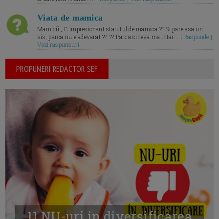
Viata de mamica
Mamicii , E impresionant statutul de mamica ?? Si pare asa un
vis, parca nu e adevarat ?? ?? Parca cineva ma intar... |
Raspunde |
Vezi raspunsuri
PROPUNERI REDACTOR SEF
11 NU-uri in diversificarea