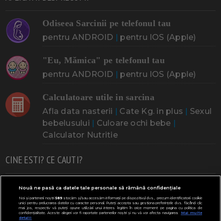
Odiseea Sarcinii pe telefonul tau
pentru ANDROID
|
pentru IOS (Apple)
"Eu, Mămica" pe telefonul tau
pentru ANDROID
|
pentru IOS (Apple)
Calculatoare utile in sarcina
Afla data nasterii
|
Cate Kg. in plus
|
Sexul
bebelusului
|
Culoare ochi bebe
|
Calculator Nutritie
CINE ESTI? CE CAUTI?
Doresc un copil
Adoptia
Probleme cu sarcina
Nouă ne pasă ca datele tale personale să rămână confidențiale
Noi și partenerii noștri
589
stocăm și/sau accesăm informații pe dispozitivul dvs., precum identificatorii cookie
Urmeaza sa nasc
Probleme alaptare
Bebe plange
unici pentru prelucrarea datelor cu caracter personal. Puteți accepta sau gestiona preferințele dvs. făcând clic
mai jos, respectiv vă puteți opune utilizării unui interes legitim în orice moment pe pagina cu politica de
confidențialitate. Aceste alegeri vor fi raportate partenerilor noștri și nu vă vor afecta navigarea.
Mai multe
Bebe febra
Caut bona
Cresa, Gradinta
detalii