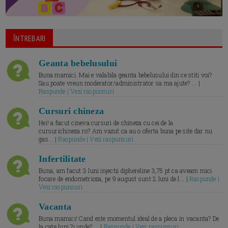
ĪNTREBARI
Geanta bebelusului
Buna mamici. Mai e valabila geanta bebelusului din ce stiti voi?
Sau poate vreun moderator/administrator sa ma ajute? ... |
Raspunde | Vezi raspunsuri
Cursuri chineza
Hei! a facut cineva cursuri de chineza cu cei de la
cursurichineza.ro? Am vazut ca au o oferta buna pe site dar nu
gas... |
Raspunde | Vezi raspunsuri
Infertilitate
Buna, am facut 3 luni injectii diphereline 3,75 pt ca aveam mici
focare de endometrioza, pe 9 august sunt 2 luni de l... |
Raspunde |
Vezi raspunsuri
Vacanta
Buna mamici! Cand este momentul ideal de a pleca in vacanta? De
la cate luni ?i unde? ... |
Raspunde | Vezi raspunsuri