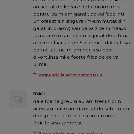
am iertat de fiecare data din iubire si
pentru ca m-am gandit ce voi face intr-
un oras strain singura (m-am mutat din
galati in brasov) sau ce va zice lumea..o
jumatate de an nu a mai jucat de o luna
a inceput iar..acum 5 zile mi-a dat cateva
palme..atunci m-am decis sa bag
divort..insa mi-e foarte frica de ce va
urma..
Raspunde la acest comentariu
mari
da e foarte greu si eu am trecut prin
aceiasi situatie am divortat de sotul meu
dar sper ca intro zi o sa fiu din nou
fericita si sa zambesc
Raspunde la acest comentariu