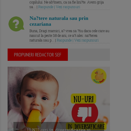
copilului. Ne ab?inem, ca sa fie lini?te. Avem grija
sa... |
Raspunde | Vezi raspunsuri
Na?tere naturala sau prin
cezariana
Buna, Dragi mamici, a? vrea sa ?tiu daca cele care au
nascut la peste 38 de ani, ce a?i ales: na?terea
naturala sau p... |
Raspunde | Vezi raspunsuri
PROPUNERI REDACTOR SEF
11 NU-uri in diversificarea și