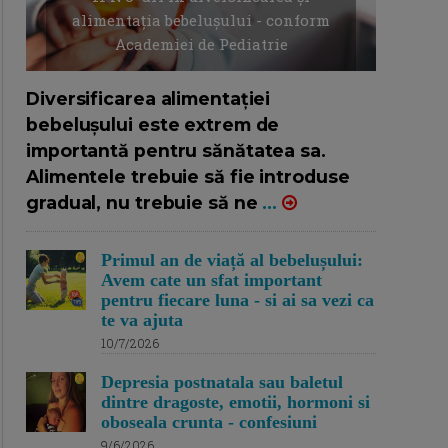
alimentația bebelușului - conform
Academiei de Pediatrie
16/7/2026
AUTOR: EDITOR DC.
Diversificarea alimentației
bebelușului este extrem de
importantă pentru sănătatea sa.
Alimentele trebuie să fie introduse
gradual, nu trebuie să ne
...
Primul an de viață al bebelușului:
Avem cate un sfat important
pentru fiecare luna - si ai sa vezi ca
te va ajuta
10/7/2026
Depresia postnatala sau baletul
dintre dragoste, emotii, hormoni si
oboseala crunta - confesiuni
9/6/2026