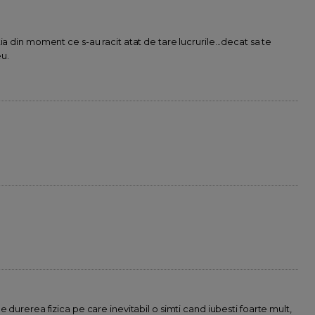
a din moment ce s-au racit atat de tare lucrurile...decat sa te
eu.
 durerea fizica pe care inevitabil o simti cand iubesti foarte mult,