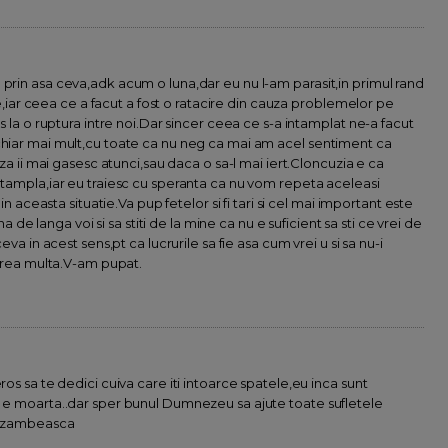
 prin asa ceva,adk acum o luna,dar eu nu l-am parasit,in primul rand
ste,iar ceea ce a facut a fost o ratacire din cauza problemelor pe
us la o ruptura intre noi.Dar sincer ceea ce s-a intamplat ne-a facut
 chiar mai mult,cu toate ca nu neg ca mai am acel sentiment ca
cuza ii mai gasesc atunci,sau daca o sa-l mai iert.Cloncuzia e ca
intampla,iar eu traiesc cu speranta ca nu vom repeta aceleasi
 in aceasta situatie.Va pup fetelor si fi tari si cel mai important este
ana de langa voi si sa stiti de la mine ca nu e suficient sa sti ce vrei de
eva in acest sens,pt ca lucrurile sa fie asa cum vrei u si sa nu-i
i prea multa.V-am pupat.
ros sa te dedici cuiva care iti intoarce spatele,eu inca sunt
a e moarta..dar sper bunul Dumnezeu sa ajute toate sufletele
sa zambeasca