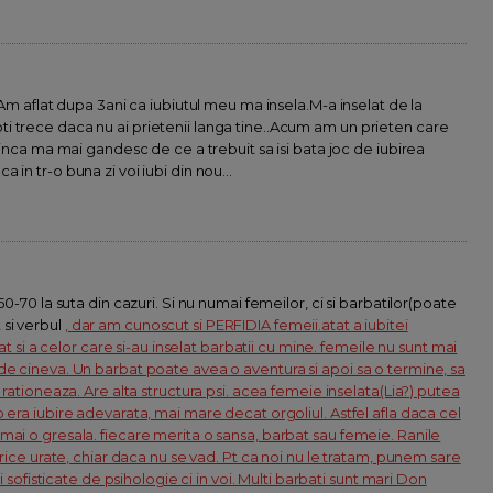
 Am aflat dupa 3ani ca iubiutul meu ma insela.M-a inselat de la
i trece daca nu ai prietenii langa tine..Acum am un prieten care
 inca ma mai gandesc de ce a trebuit sa isi bata joc de iubirea
in tr-o buna zi voi iubi din nou...
50-70 la suta din cazuri. Si nu numai femeilor, ci si barbatilor(poate
si verbul
, dar am cunoscut si PERFIDIA femeii.atat a iubitei
cat si a celor care si-au inselat barbatii cu mine. femeile nu sunt mai
de cineva. Un barbat poate avea o aventura si apoi sa o termine, sa
 rationeaza. Are alta structura psi. acea femeie inselata(Lia?) putea
 era iubire adevarata, mai mare decat orgoliul. Astfel afla daca cel
mai o gresala. fiecare merita o sansa, barbat sau femeie. Ranile
trice urate, chiar daca nu se vad. Pt ca noi nu le tratam, punem sare
ti sofisticate de psihologie ci in voi. Multi barbati sunt mari Don