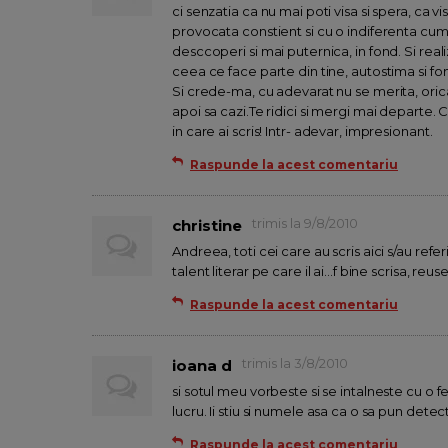
ci senzatia ca nu mai poti visa si spera, ca vis
provocata constient si cu o indiferenta cumpli
desccoperi si mai puternica, in fond. Si real
ceea ce face parte din tine, autostima si fo
Si crede-ma, cu adevarat nu se merita, oricat
apoi sa cazi.Te ridici si mergi mai departe. C
in care ai scris! Intr- adevar, impresionant.
Raspunde la acest comentariu
trimis la 9/8/2010
christine
Andreea, toti cei care au scris aici s/au refer
talent literar pe care il ai...f bine scrisa, reuse
Raspunde la acest comentariu
trimis la 3/8/2010
ioana d
si sotul meu vorbeste si se intalneste cu o
lucru. Ii stiu si numele asa ca o sa pun detec
Raspunde la acest comentariu