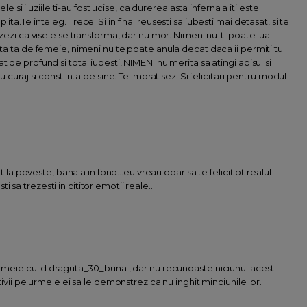
ele si iluziile ti-au fost ucise, ca durerea asta infernala iti este
ta.Te inteleg. Trece. Si in final reusesti sa iubesti mai detasat, si te
izezi ca visele se transforma, dar nu mor. Nimeni nu-ti poate lua
rta ta de femeie, nimeni nu te poate anula decat daca ii permiti tu.
 de profund si total iubesti, NIMENI nu merita sa atingi abisul si
u curaj si constiinta de sine. Te imbratisez. Si felicitari pentru modul
it la poveste, banala in fond...eu vreau doar sa te felicit pt realul
sti sa trezesti in cititor emotii reale...
 femeie cu id draguta_30_buna , dar nu recunoaste niciunul acest
tivii pe urmele ei sa le demonstrez ca nu inghit minciunile lor.