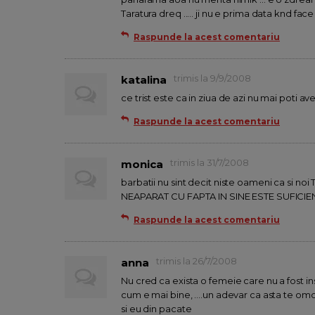
Taratura dreq ..... ji nu e prima data knd face a
Raspunde la acest comentariu
trimis la 9/9/2008
katalina
ce trist este ca in ziua de azi nu mai poti a
Raspunde la acest comentariu
trimis la 31/7/2008
monica
barbatii nu sint decit niste oameni ca si 
NEAPARAT CU FAPTA IN SINE ESTE SUFICI
Raspunde la acest comentariu
trimis la 26/7/2008
anna
Nu cred ca exista o femeie care nu a fost insela
cum e mai bine, ....un adevar ca asta te omoar
si eu din pacate