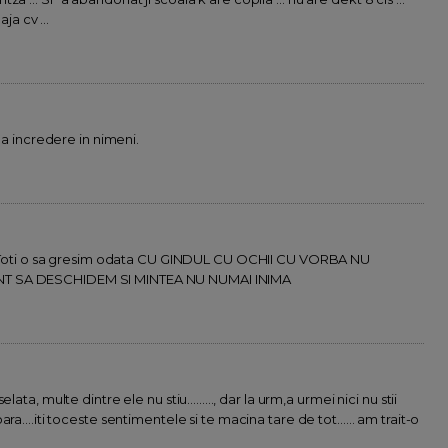
ja cv ...
vea incredere in nimeni.
noi Toti o sa gresim odata CU GINDUL CU OCHII CU VORBA NU
ENT SA DESCHIDEM SI MINTEA NU NUMAI INIMA
ta, multe dintre ele nu stiu........., dar la urm,a urmei nici nu stii
a....iti toceste sentimentele si te macina tare de tot...... am trait-o