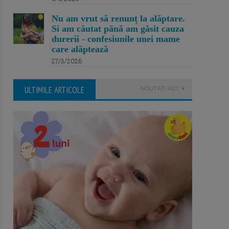
Nu am vrut să renunț la alăptare.
Si am căutat pānă am găsit cauza
durerii - confesiunile unei mame
care alăptează
27/3/2026
ULTIMILE ARTICOLE
NOUTATI AICI