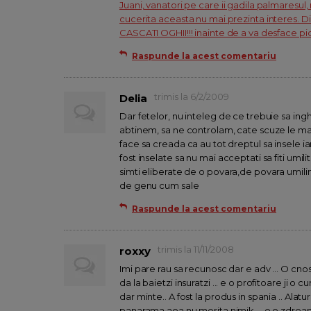
Juani, vanatori pe care ii gadila palmaresul
cucerita aceasta nu mai prezinta interes. Din
CASCATI OGHII!!! inainte de a va desface pi
Raspunde la acest comentariu
trimis la 6/2/2009
Delia
Dar fetelor, nu inteleg de ce trebuie sa ingh
abtinem, sa ne controlam, cate scuze le mai 
face sa creada ca au tot dreptul sa insele ia
fost inselate sa nu mai acceptati sa fiti umilit
simti eliberate de o povara,de povara umilint
de genu cum sale
Raspunde la acest comentariu
trimis la 11/11/2008
roxxy
Imi pare rau sa recunosc dar e adv ... O cnos
da la baietzi insuratzi ... e o profitoare ji o 
dar minte.. A fost la produs in spania .. Alatur
panarama aoa nu merita nimik ... e o zdreamtza