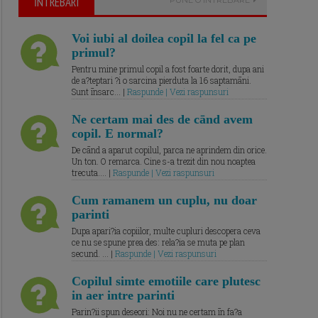
ĪNTREBARI
Voi iubi al doilea copil la fel ca pe
primul?
Pentru mine primul copil a fost foarte dorit, dupa ani
de a?teptari ?i o sarcina pierduta la 16 saptamāni.
Sunt īnsarc... |
Raspunde | Vezi raspunsuri
Ne certam mai des de cānd avem
copil. E normal?
De cānd a aparut copilul, parca ne aprindem din orice.
Un ton. O remarca. Cine s-a trezit din nou noaptea
trecuta.... |
Raspunde | Vezi raspunsuri
Cum ramanem un cuplu, nu doar
parinti
Dupa apari?ia copiilor, multe cupluri descopera ceva
ce nu se spune prea des: rela?ia se muta pe plan
secund. ... |
Raspunde | Vezi raspunsuri
Copilul simte emotiile care plutesc
in aer intre parinti
Parin?ii spun deseori: Noi nu ne certam īn fa?a