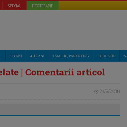
SPECIAL
FITOTERAPIE
L
1-3 ANI
4-12 ANI
FAMILIE, PARENTING
EDUCATIE
S
late | Comentarii articol
21/6/2018