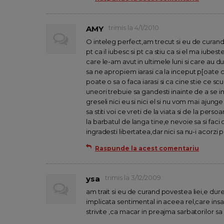
trimis la 4/1/2010
AMY
O inteleg perfect,am trecut si eu de curand
pt ca il iubesc si pt ca stiu ca si el ma iube
care le-am avut in ultimele luni si care au d
sa ne apropiem iarasi ca la inceput p[oate
poate o sa o faca iarasi si ca cine stie ce s
uneori trebuie sa gandesti inainte de a se 
greseli nici eu si nici el si nu vom mai ajunge
sa stiti voi ce vreti de la viata si de la perso
la barbatul de langa tine,e nevoie sa si faci c
ingradesti libertatea,dar nici sa nu-i acorz
Raspunde la acest comentariu
trimis la 3/12/2009
ysa
am trait si eu de curand povestea liei,e dure
implicata sentimental in aceea rel,care ins
strivite ,ca macar in preajma sarbatorilor 