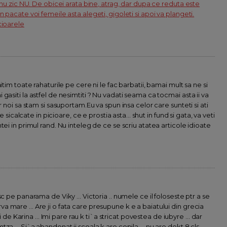
, nu zic NU. De obicei arata bine, atrag, dar dupa ce reduta este
 pacate voi femeile asta alegeti, gigoleti si apoi va plangeti.
cioarele
itim toate rahaturile pe cere ni le fac barbatii, bamai mult sa ne si
gasiti la astfel de nesimtiti ? Nu vadati seama ca tocmai asta ii va
r noi sa stam si sasuportam.Eu va spun insa celor care sunteti si ati
e sicalcate in picioare, ce e prostia asta... shut in fund si gata, va veti
ei in primul rand. Nu inteleg de ce se scriu atatea articole idioate
c pe panarama de Viky ... Victoria .. numele ce il foloseste ptr a se
curva mare ... Are ji o fata care presupune k e a baiatului din grecia
i de Karina ... Imi pare rau k ti`a stricat povestea de iubyre ... dar
 ... Si`a abandonat ji scoala k are copila ... nu are dekt 8 cls ...