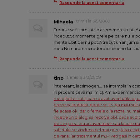
Raspunde la acest comentariu
trimis la 3/9/2009
Mihaela
Trebuie sa fii tare intr-o asemenea situatie!
inceput.St momente grele pe care nu le pot
merita iubit dar nu pot.A trecut un an jum si
mea.Numai am incredere in nimeni dar stiu ca 
Raspunde la acest comentariu
trimis la 3/3/2009
tino
interesant, lacrimogen..., se intampla in cca
in procent ceva mai mic). Am experimentat 
mele(fostei sotii) care a avut aventurile ei, 
breze ca barbatii, poate se leaga mai mult 
fie acasa ok, dar o femeie o ia razna, nu mai
incepe un dialog, sa rezolve pbl, daca acolo
de langa ea era un aventurier sau facuse nu
sufletului se vindeca cel mai greu, lasa cica
pe rana, iar tratamentul mu-l veti gasi in car