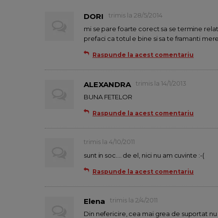
trimis la 28/5/2014
DORI
mi se pare foarte corect sa se termine relati
prefaci ca totul e bine si sa te framanti mer
Raspunde la acest comentariu
trimis la 14/1/2013
ALEXANDRA
BUNA FETELOR
Raspunde la acest comentariu
trimis la 4/10/2011
sunt in soc.... de el, nici nu am cuvinte :-(
Raspunde la acest comentariu
trimis la 2/4/2011
Elena
Din nefericire, cea mai grea de suportat nu e