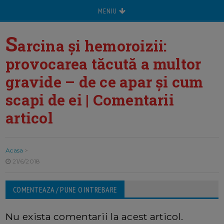
MENIU
S
arcina și hemoroizii:
provocarea tăcută a multor
gravide – de ce apar și cum
scapi de ei | Comentarii
articol
Acasa
>
21/6/2018
COMENTEAZA / PUNE O INTREBARE
Nu exista comentarii la acest articol.