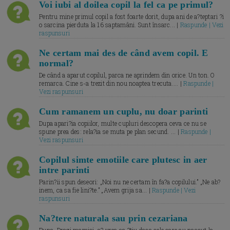
Voi iubi al doilea copil la fel ca pe primul?
Pentru mine primul copil a fost foarte dorit, dupa ani de a?teptari ?i
o sarcina pierduta la 16 saptamâni. Sunt însarc... |
Raspunde | Vezi
raspunsuri
Ne certam mai des de când avem copil. E
normal?
De când a aparut copilul, parca ne aprindem din orice. Un ton. O
remarca. Cine s-a trezit din nou noaptea trecuta.... |
Raspunde |
Vezi raspunsuri
Cum ramanem un cuplu, nu doar parinti
Dupa apari?ia copiilor, multe cupluri descopera ceva ce nu se
spune prea des: rela?ia se muta pe plan secund. ... |
Raspunde |
Vezi raspunsuri
Copilul simte emotiile care plutesc in aer
intre parinti
Parin?ii spun deseori: „Noi nu ne certam în fa?a copilului.” „Ne ab?
inem, ca sa fie lini?te.” „Avem grija sa... |
Raspunde | Vezi
raspunsuri
Na?tere naturala sau prin cezariana