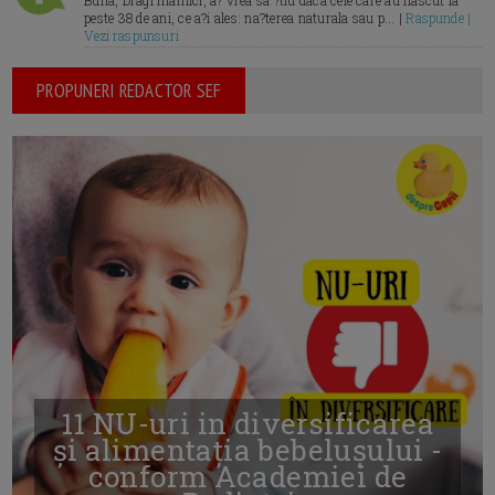
Buna, Dragi mamici, a? vrea sa ?tiu daca cele care au nascut la
peste 38 de ani, ce a?i ales: na?terea naturala sau p... |
Raspunde |
Vezi raspunsuri
PROPUNERI REDACTOR SEF
11 NU-uri in diversificarea
și alimentația bebelușului -
conform Academiei de