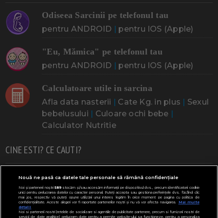
Odiseea Sarcinii pe telefonul tau
pentru ANDROID
|
pentru IOS (Apple)
"Eu, Mămica" pe telefonul tau
pentru ANDROID
|
pentru IOS (Apple)
Calculatoare utile in sarcina
Afla data nasterii
|
Cate Kg. in plus
|
Sexul
bebelusului
|
Culoare ochi bebe
|
Calculator Nutritie
CINE ESTI? CE CAUTI?
Doresc un copil
Adoptia
Probleme cu sarcina
Nouă ne pasă ca datele tale personale să rămână confidențiale
Noi și partenerii noștri
589
stocăm și/sau accesăm informații pe dispozitivul dvs., precum identificatorii cookie
Urmeaza sa nasc
Probleme alaptare
Bebe plange
unici pentru prelucrarea datelor cu caracter personal. Puteți accepta sau gestiona preferințele dvs. făcând clic
mai jos, respectiv vă puteți opune utilizării unui interes legitim în orice moment pe pagina cu politica de
confidențialitate. Aceste alegeri vor fi raportate partenerilor noștri și nu vă vor afecta navigarea.
Mai multe
Bebe febra
Caut bona
Cresa, Gradinta
detalii
Noi si partenerii nostri (retelele de socializare si agentiile de publicitate partenere, precum si furnizorii nostri de
servicii de date analitice) prelucram date pentru a permite website-ului sa functioneze, pentru a personaliza