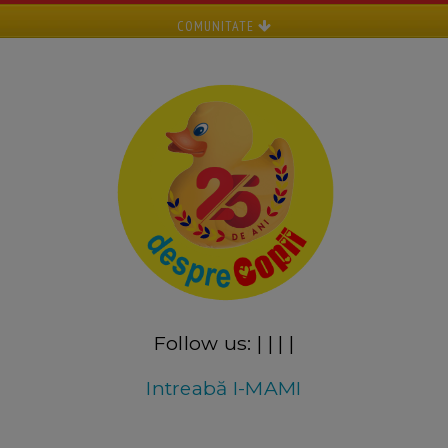
COMUNITATE
Follow us:
|
|
|
|
Intreabă I-MAMI