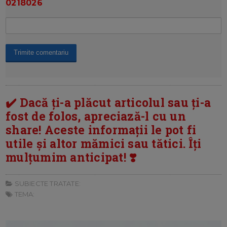
0218026
✔️ Dacă ți-a plăcut articolul sau ți-a
fost de folos, apreciază-l cu un
share! Aceste informații le pot fi
utile și altor mămici sau tătici. Îți
mulțumim anticipat! ❣️
SUBIECTE TRATATE:
TEMA: