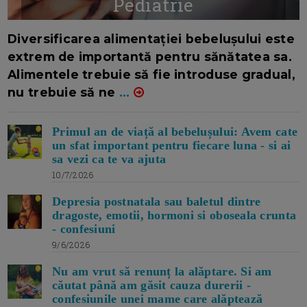
Pediatrie
16/7/2026
AUTOR: EDITOR DC.
Diversificarea alimentației bebelușului este
extrem de importantă pentru sănătatea sa.
Alimentele trebuie să fie introduse gradual,
nu trebuie să ne
...
Primul an de viață al bebelușului: Avem cate
un sfat important pentru fiecare luna - si ai
sa vezi ca te va ajuta
10/7/2026
Depresia postnatala sau baletul dintre
dragoste, emotii, hormoni si oboseala crunta
- confesiuni
9/6/2026
Nu am vrut să renunț la alăptare. Si am
căutat până am găsit cauza durerii -
confesiunile unei mame care alăptează