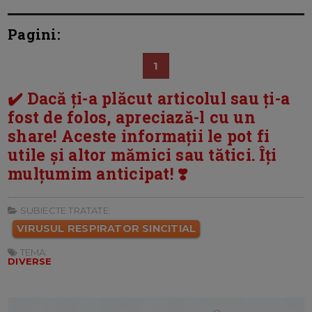
Pagini:
1
✔️ Dacă ți-a plăcut articolul sau ți-a
fost de folos, apreciază-l cu un
share! Aceste informații le pot fi
utile și altor mămici sau tătici. Îți
mulțumim anticipat! ❣️
SUBIECTE TRATATE:
VIRUSUL RESPIRATOR SINCITIAL
TEMA:
DIVERSE