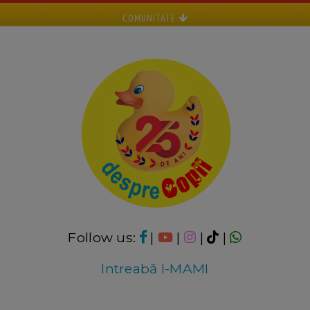
COMUNITATE
Follow us:
|
|
|
|
Intreabă I-MAMI