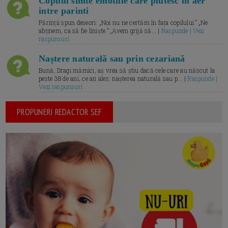
Copilul simte emotiile care plutesc in aer
intre parinti
Părinții spun deseori: „Noi nu ne certăm în fața copilului.” „Ne
abținem, ca să fie liniște.” „Avem grijă să... |
Raspunde | Vezi
raspunsuri
Naștere naturală sau prin cezariană
Bună, Dragi mămici, aș vrea să știu dacă cele care au născut la
peste 38 de ani, ce ați ales: nașterea naturală sau p... |
Raspunde |
Vezi raspunsuri
PROPUNERI REDACTOR SEF