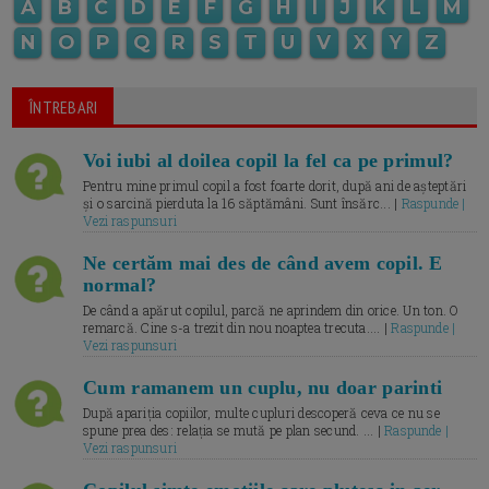
A
B
C
D
E
F
G
H
I
J
K
L
M
N
O
P
Q
R
S
T
U
V
X
Y
Z
ÎNTREBARI
Voi iubi al doilea copil la fel ca pe primul?
Pentru mine primul copil a fost foarte dorit, după ani de așteptări
și o sarcină pierduta la 16 săptămâni. Sunt însărc... |
Raspunde |
Vezi raspunsuri
Ne certăm mai des de când avem copil. E
normal?
De când a apărut copilul, parcă ne aprindem din orice. Un ton. O
remarcă. Cine s-a trezit din nou noaptea trecuta.... |
Raspunde |
Vezi raspunsuri
Cum ramanem un cuplu, nu doar parinti
După apariția copiilor, multe cupluri descoperă ceva ce nu se
spune prea des: relația se mută pe plan secund. ... |
Raspunde |
Vezi raspunsuri