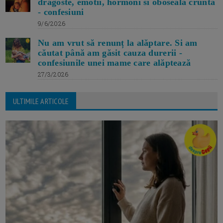
dragoste, emotii, hormoni si oboseala crunta
- confesiuni
9/6/2026
Nu am vrut să renunț la alăptare. Si am
căutat până am găsit cauza durerii -
confesiunile unei mame care alăptează
27/3/2026
ULTIMILE ARTICOLE