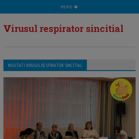
MENIU
v
irusul respirator sincitial
NOUTATI VIRUSUL RESPIRATOR SINCITIAL