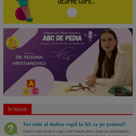
ÎNTREBARI
Voi iubi al doilea copil la fel ca pe primul?
Pentru mine primul copil a fost foarte dorit, după ani de așteptări
și o sarcină pierduta la 16 săptămâni. Sunt însărc... |
Raspunde |