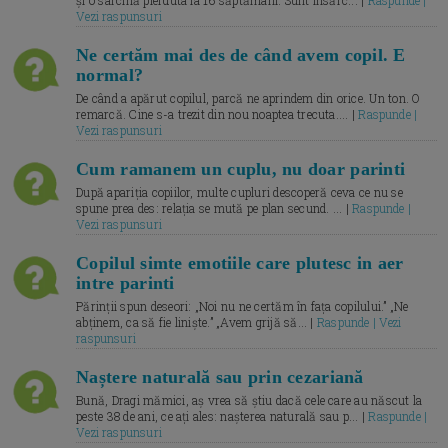
Vezi raspunsuri
Ne certăm mai des de când avem copil. E
normal?
De când a apărut copilul, parcă ne aprindem din orice. Un ton. O
remarcă. Cine s-a trezit din nou noaptea trecuta.... |
Raspunde |
Vezi raspunsuri
Cum ramanem un cuplu, nu doar parinti
După apariția copiilor, multe cupluri descoperă ceva ce nu se
spune prea des: relația se mută pe plan secund. ... |
Raspunde |
Vezi raspunsuri
Copilul simte emotiile care plutesc in aer
intre parinti
Părinții spun deseori: „Noi nu ne certăm în fața copilului.” „Ne
abținem, ca să fie liniște.” „Avem grijă să... |
Raspunde | Vezi
raspunsuri
Naștere naturală sau prin cezariană
Bună, Dragi mămici, aș vrea să știu dacă cele care au născut la
peste 38 de ani, ce ați ales: nașterea naturală sau p... |
Raspunde |
Vezi raspunsuri