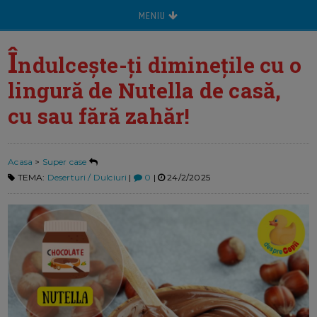
MENIU
Î
ndulcește-ți diminețile cu o
lingură de Nutella de casă,
cu sau fără zahăr!
Acasa
>
Super case
TEMA:
Deserturi / Dulciuri
|
0
|
24/2/2025