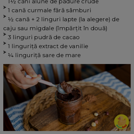
1½ căni alune de pădure crude
1 cană curmale fără sâmburi
½ cană + 2 linguri lapte (la alegere) de
caju sau migdale (împărțit în două)
3 linguri pudră de cacao
1 linguriță extract de vanilie
¼ linguriță sare de mare