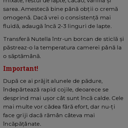
mixate, restul de lapte, cacao, vanilia și
sarea. Amestecă bine până obții o cremă
omogenă. Dacă vrei o consistență mai
fluidă, adaugă încă 2-3 linguri de lapte.
Transferă Nutella într-un borcan de sticlă și
păstreaz-o la temperatura camerei până la
o săptămână.
Important!
După ce ai prăjit alunele de pădure,
îndepărtează rapid cojile, deoarece se
desprind mai ușor cât sunt încă calde. Cele
mai multe vor cădea fără efort, dar nu-ți
face griji dacă rămân câteva mai
încăpățânate.