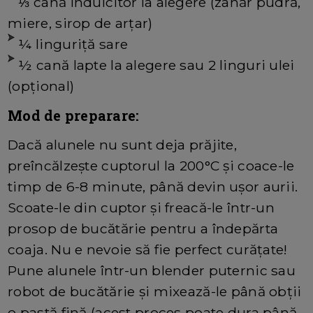
⅓ cană îndulcitor la alegere (zahăr pudră,
miere, sirop de arțar)
¼ linguriță sare
½ cană lapte la alegere sau 2 linguri ulei
(opțional)
Mod de preparare:
Dacă alunele nu sunt deja prăjite,
preîncălzește cuptorul la 200°C și coace-le
timp de 6-8 minute, până devin ușor aurii.
Scoate-le din cuptor și freacă-le într-un
prosop de bucătărie pentru a îndepărta
coaja. Nu e nevoie să fie perfect curățate!
Pune alunele într-un blender puternic sau
robot de bucătărie și mixează-le până obții
o pastă fină (acest proces poate dura până