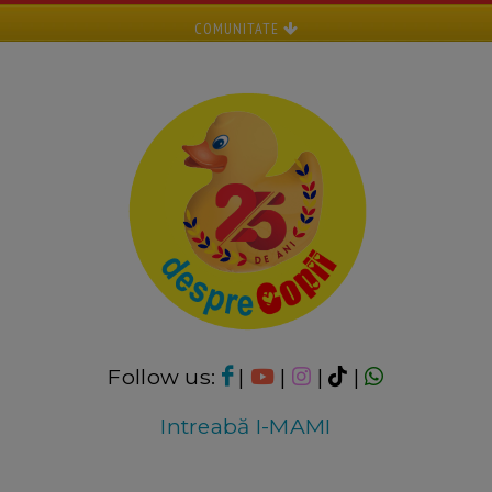
COMUNITATE
Follow us:
|
|
|
|
Intreabă I-MAMI