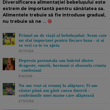
Diversificarea alimentației bebelușului este
extrem de importantă pentru sănătatea sa.
Alimentele trebuie să fie introduse gradual,
nu trebuie să ne
...
Primul an de viață al bebelușului: Avem cate
un sfat important pentru fiecare luna - si ai
sa vezi ca te va ajuta
10/7/2026
Depresia postnatala sau baletul dintre
dragoste, emotii, hormoni si oboseala crunta
- confesiuni
9/6/2026
Nu am vrut să renunț la alăptare. Si am
căutat până am găsit cauza durerii -
confesiunile unei mame care alăptează
27/3/2026