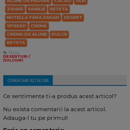
ALUNE DE PADURE
CACAO
ULEI
ZAHAR
VANILIE
RETETA
NUTELLA FARA ZAHAR
DESERT
SPREAD
CREMA
CREMA DE ALUNE
DULCE
RETETA
TEMA:
DESERTURI /
DULCIURI
COMENTARII VIZITATORI
Ce sentimente ti-a produs acest articol?
Nu exista comentarii la acest articol.
Adauga-l tu pe primul!
Scrie un comentariu