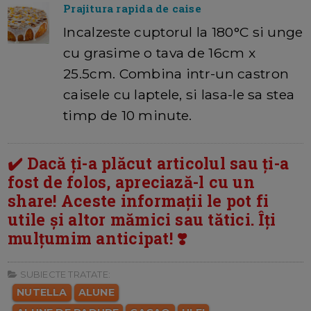
Prajitura rapida de caise
Incalzeste cuptorul la 180°C si unge
cu grasime o tava de 16cm x
25.5cm. Combina intr-un castron
caisele cu laptele, si lasa-le sa stea
timp de 10 minute.
✔️ Dacă ți-a plăcut articolul sau ți-a
fost de folos, apreciază-l cu un
share! Aceste informații le pot fi
utile și altor mămici sau tătici. Îți
mulțumim anticipat! ❣️
SUBIECTE TRATATE:
NUTELLA
ALUNE