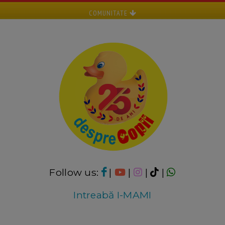
COMUNITATE
Follow us:
|
|
|
|
Intreabă I-MAMI