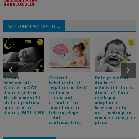
DEZVOLTAREA
BEBELUSULUI
VA RECOMANDAM SA CITITI...
Somnul
Creierul
De la paradisul
bebelușului:
bebelușului și
din burta
Analizam CÂT
legatura perfectă
mămicii la lumea
doarme și de ce
cu lumea:
din afară: Cum
NU doarme si 10
importanța
înțelegem
sfaturi pentru a
stimularii și
adaptarea
ajuta bebe sa
modul in care
bebelușului la
doarma MAI BINE
bebe ințelege
noul mediu prin
rolul
comunicarea prin
sentimentelor
plans