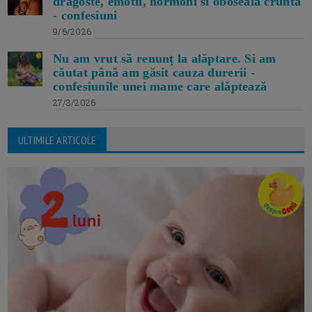
dragoste, emotii, hormoni si oboseala crunta
- confesiuni
9/6/2026
Nu am vrut să renunț la alăptare. Si am
căutat până am găsit cauza durerii -
confesiunile unei mame care alăptează
27/3/2026
ULTIMILE ARTICOLE