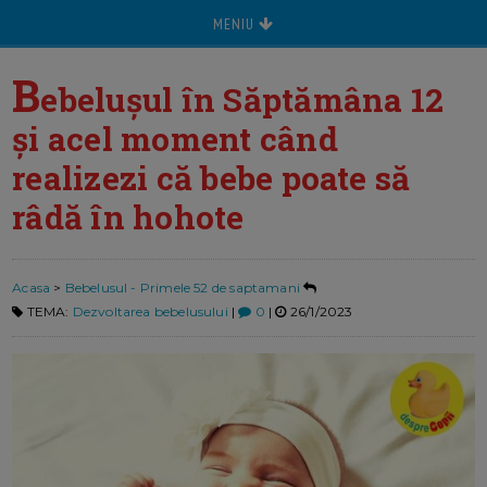
MENIU
B
ebelușul în Săptămâna 12
și acel moment când
realizezi că bebe poate să
râdă în hohote
Acasa
>
Bebelusul - Primele 52 de saptamani
TEMA:
Dezvoltarea bebelusului
|
0
|
26/1/2023