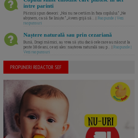
intre parinti
Părinții spun deseori: „Noi nu ne certăm în fața copilului.” „Ne
abținem, ca să fie liniște.” „Avem grijă să... |
Raspunde | Vezi
raspunsuri
Naștere naturală sau prin cezariană
Bună, Dragi mămici, aș vrea să știu dacă cele care au născut la
peste 38 de ani, ce ați ales: nașterea naturală sau p... |
Raspunde |
Vezi raspunsuri
PROPUNERI REDACTOR SEF