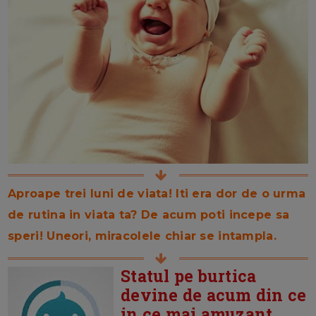
Aproape trei luni de viata! Iti era dor de o urma
de rutina in viata ta? De acum poti incepe sa
speri! Uneori, miracolele chiar se intampla.
Statul pe burtica
devine de acum din ce
in ce mai amuzant