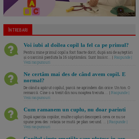
ÎNTREBARI
Voi iubi al doilea copil la fel ca pe primul?
Pentru mine primul copil a fost foarte dorit, după ani de așteptări
și o sarcină pierduta la 16 săptămâni. Sunt însărc... |
Raspunde |
Vezi raspunsuri
Ne certăm mai des de când avem copil. E
normal?
De când a apărut copilul, parcă ne aprindem din orice. Un ton. O
remarcă. Cine s-a trezit din nou noaptea trecuta.... |
Raspunde |
Vezi raspunsuri
Cum ramanem un cuplu, nu doar parinti
După apariția copiilor, multe cupluri descoperă ceva ce nu se
spune prea des: relația se mută pe plan secund. ... |
Raspunde |
Vezi raspunsuri
Copilul simte emotiile care plutesc in aer