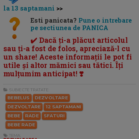
la 13 saptamani
>>
Esti panicata?
Pune o intrebare
pe sectiunea de PANICA
✔️ Dacă ți-a plăcut articolul
sau ți-a fost de folos, apreciază-l cu
un share! Aceste informații le pot fi
utile și altor mămici sau tătici. Îți
mulțumim anticipat! ❣️
SUBIECTE TRATATE:
BEBELUS
DEZVOLTARE
DEZVOLTARE
12 SAPTAMANI
BEBE
RADE
SFATURI
BEBE RADE
TEMA: