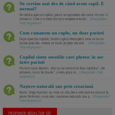
Ne certăm mai des de când avem copil. E
normal?
De când a apărut copilul, parcă ne aprindem din orice. Un ton. O
remarcă. Cine s-a trezit din nou noaptea trecuta.... |
Raspunde |
Vezi raspunsuri
Cum ramanem un cuplu, nu doar parinti
După apariția copiilor, multe cupluri descoperă ceva ce nu se
spune prea des: relația se mută pe plan secund. ... |
Raspunde |
Vezi raspunsuri
Copilul simte emotiile care plutesc in aer
intre parinti
Părinții spun deseori: „Noi nu ne certăm în fața copilului.” „Ne
abținem, ca să fie liniște.” „Avem grijă să... |
Raspunde | Vezi
raspunsuri
Naștere naturală sau prin cezariană
Bună, Dragi mămici, aș vrea să știu dacă cele care au născut la
peste 38 de ani, ce ați ales: nașterea naturală sau p... |
Raspunde |
Vezi raspunsuri
PROPUNERI REDACTOR SEF