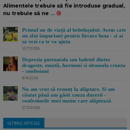
Alimentele trebuie să fie introduse gradual,
nu trebuie să ne
...
Primul an de viață al bebelușului: Avem cate
un sfat important pentru fiecare luna - si ai
sa vezi ca te va ajuta
10/7/2026
Depresia postnatala sau baletul dintre
dragoste, emotii, hormoni si oboseala crunta
- confesiuni
9/6/2026
Nu am vrut să renunț la alăptare. Si am
căutat până am găsit cauza durerii -
confesiunile unei mame care alăptează
27/3/2026
ULTIMILE ARTICOLE