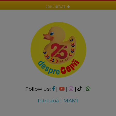
COMUNITATE
Follow us:
|
|
|
|
Intreabă I-MAMI