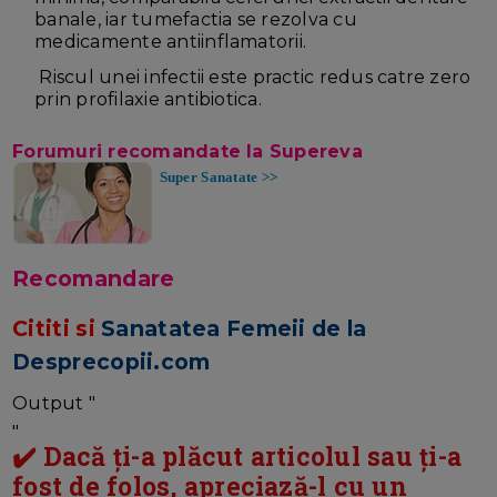
banale, iar tumefactia se rezolva cu
medicamente antiinflamatorii.
Riscul unei infectii este practic redus catre zero
prin profilaxie antibiotica.
Forumuri recomandate la Supereva
Super Sanatate >>
Recomandare
Cititi si
Sanatatea Femeii de la
Desprecopii.com
Output "
"
✔️ Dacă ți-a plăcut articolul sau ți-a
fost de folos, apreciază-l cu un