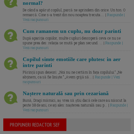
normal?
De când a apărut copilul, parcă ne aprindem din orice. Un ton. O
remarcă. Cine s-a trezit din nou noaptea trecuta.... |
Raspunde |
Vezi raspunsuri
Cum ramanem un cuplu, nu doar parinti
După apariția copiilor, multe cupluri descoperă ceva ce nu se
spune prea des: relația se mută pe plan secund. ... |
Raspunde |
Vezi raspunsuri
Copilul simte emotiile care plutesc in aer
intre parinti
Părinții spun deseori: „Noi nu ne certăm în fața copilului.” „Ne
abținem, ca să fie liniște.” „Avem grijă să... |
Raspunde | Vezi
raspunsuri
Naștere naturală sau prin cezariană
Bună, Dragi mămici, aș vrea să știu dacă cele care au născut la
peste 38 de ani, ce ați ales: nașterea naturală sau p... |
Raspunde |
Vezi raspunsuri
PROPUNERI REDACTOR SEF