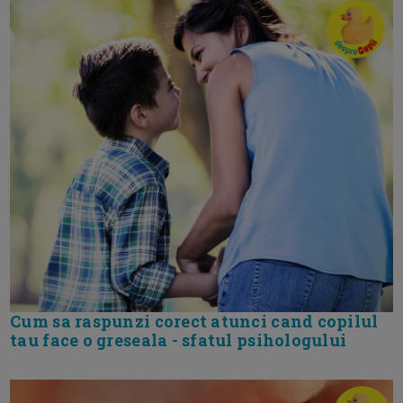
Cum sa raspunzi corect atunci cand copilul
tau face o greseala - sfatul psihologului