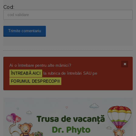
Cod:
Ai o întrebare pentru alte mămici?
ÎNTREABĂ AICI
la rubrica de întrebări SAU pe
FORUMUL DESPRECOPII