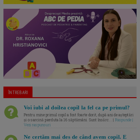
ÎNTREBARI
Voi iubi al doilea copil la fel ca pe primul?
Pentru mine primul copil a fost foarte dorit, după ani de așteptări
și o sarcină pierduta la 16 săptămâni. Sunt însărc... |
Raspunde |
Vezi raspunsuri
Ne certăm mai des de când avem copil. E