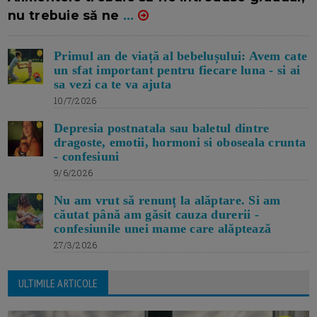
nu trebuie să ne
...
Primul an de viață al bebelușului: Avem cate
un sfat important pentru fiecare luna - si ai
sa vezi ca te va ajuta
10/7/2026
Depresia postnatala sau baletul dintre
dragoste, emotii, hormoni si oboseala crunta
- confesiuni
9/6/2026
Nu am vrut să renunț la alăptare. Si am
căutat până am găsit cauza durerii -
confesiunile unei mame care alăptează
27/3/2026
ULTIMILE ARTICOLE