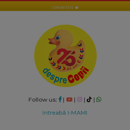
COMUNITATE
Follow us:
|
|
|
|
Intreabă I-MAMI