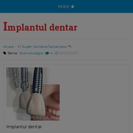
MENIU
I
mplantul dentar
Acasa
>
Fi Super Sanatos/Sanatoasa
Tema:
Stomatologie
|
4
|
15/10/2007
Implantul dentar