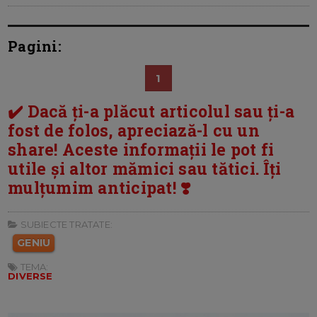
Pagini:
1
✔️ Dacă ți-a plăcut articolul sau ți-a
fost de folos, apreciază-l cu un
share! Aceste informații le pot fi
utile și altor mămici sau tătici. Îți
mulțumim anticipat! ❣️
SUBIECTE TRATATE:
GENIU
TEMA:
DIVERSE