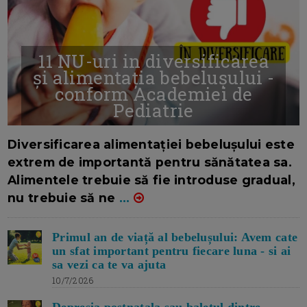
11 NU-uri in diversificarea
și alimentația bebelușului -
conform Academiei de
Pediatrie
16/7/2026
AUTOR: EDITOR DC.
Diversificarea alimentației bebelușului este
extrem de importantă pentru sănătatea sa.
Alimentele trebuie să fie introduse gradual,
nu trebuie să ne
...
Primul an de viață al bebelușului: Avem cate
un sfat important pentru fiecare luna - si ai
sa vezi ca te va ajuta
10/7/2026
Depresia postnatala sau baletul dintre