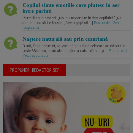
Copilul simte emotiile care plutesc in aer
intre parinti
Părinții spun deseori: „Noi nu ne certăm în fața copilului.” „Ne
abținem, ca să fie liniște.” „Avem grijă să... |
Raspunde | Vezi
raspunsuri
Naștere naturală sau prin cezariană
Bună, Dragi mămici, aș vrea să știu dacă cele care au născut la
peste 38 de ani, ce ați ales: nașterea naturală sau p... |
Raspunde |
Vezi raspunsuri
PROPUNERI REDACTOR SEF