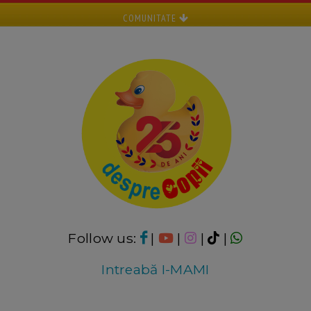
COMUNITATE
Follow us:
|
|
|
|
Intreabă I-MAMI