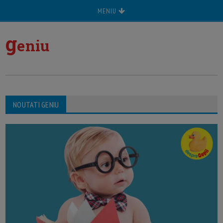
MENIU
g
eniu
NOUTATI GENIU