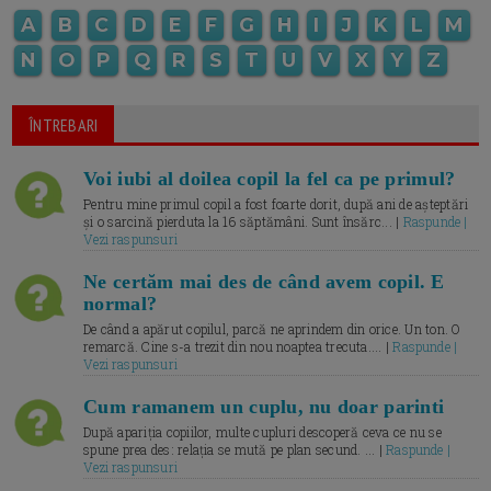
A
B
C
D
E
F
G
H
I
J
K
L
M
N
O
P
Q
R
S
T
U
V
X
Y
Z
ÎNTREBARI
Voi iubi al doilea copil la fel ca pe primul?
Pentru mine primul copil a fost foarte dorit, după ani de așteptări
și o sarcină pierduta la 16 săptămâni. Sunt însărc... |
Raspunde |
Vezi raspunsuri
Ne certăm mai des de când avem copil. E
normal?
De când a apărut copilul, parcă ne aprindem din orice. Un ton. O
remarcă. Cine s-a trezit din nou noaptea trecuta.... |
Raspunde |
Vezi raspunsuri
Cum ramanem un cuplu, nu doar parinti
După apariția copiilor, multe cupluri descoperă ceva ce nu se
spune prea des: relația se mută pe plan secund. ... |
Raspunde |
Vezi raspunsuri