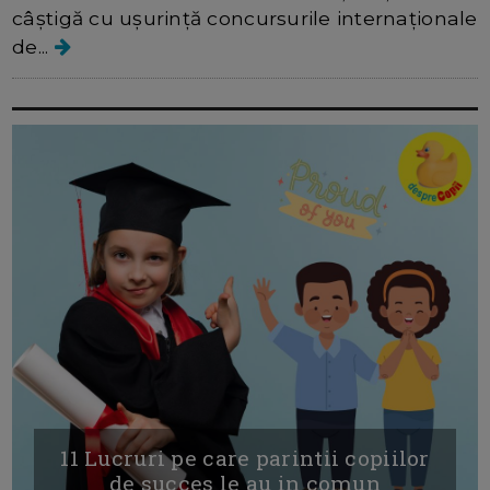
câștigă cu ușurință concursurile internaționale
de...
11 Lucruri pe care parintii copiilor
de succes le au in comun