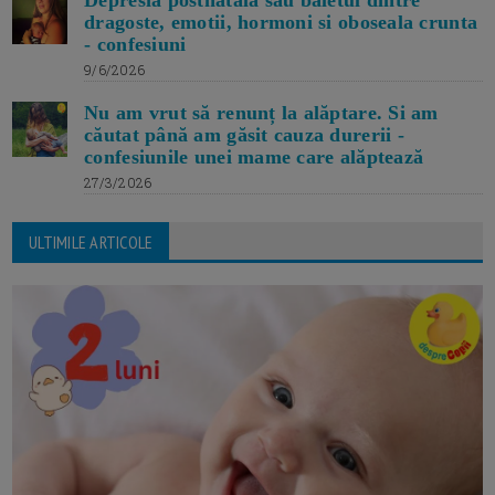
dragoste, emotii, hormoni si oboseala crunta
- confesiuni
9/6/2026
Nu am vrut să renunț la alăptare. Si am
căutat până am găsit cauza durerii -
confesiunile unei mame care alăptează
27/3/2026
ULTIMILE ARTICOLE