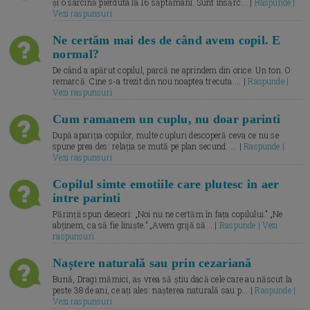
și o sarcină pierduta la 16 săptămâni. Sunt însărc... |
Raspunde |
Vezi raspunsuri
Ne certăm mai des de când avem copil. E
normal?
De când a apărut copilul, parcă ne aprindem din orice. Un ton. O
remarcă. Cine s-a trezit din nou noaptea trecuta.... |
Raspunde |
Vezi raspunsuri
Cum ramanem un cuplu, nu doar parinti
După apariția copiilor, multe cupluri descoperă ceva ce nu se
spune prea des: relația se mută pe plan secund. ... |
Raspunde |
Vezi raspunsuri
Copilul simte emotiile care plutesc in aer
intre parinti
Părinții spun deseori: „Noi nu ne certăm în fața copilului.” „Ne
abținem, ca să fie liniște.” „Avem grijă să... |
Raspunde | Vezi
raspunsuri
Naștere naturală sau prin cezariană
Bună, Dragi mămici, aș vrea să știu dacă cele care au născut la
peste 38 de ani, ce ați ales: nașterea naturală sau p... |
Raspunde |
Vezi raspunsuri