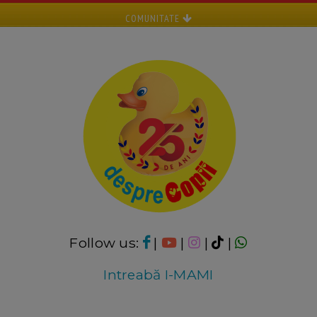
COMUNITATE
Follow us:
|
|
|
|
Intreabă I-MAMI