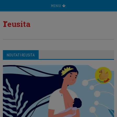
MENIU
r
eusita
NOUTATI REUSITA