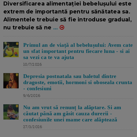
Diversificarea alimentației bebelușului este
extrem de importantă pentru sănătatea sa.
Alimentele trebuie să fie introduse gradual,
nu trebuie să ne
...
Primul an de viață al bebelușului: Avem cate
un sfat important pentru fiecare luna - si ai
sa vezi ca te va ajuta
10/7/2026
Depresia postnatala sau baletul dintre
dragoste, emotii, hormoni si oboseala crunta
- confesiuni
9/6/2026
Nu am vrut să renunț la alăptare. Si am
căutat până am găsit cauza durerii -
confesiunile unei mame care alăptează
27/3/2026