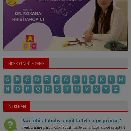
INDEX CUVINTE CHEIE
A
B
C
D
E
F
G
H
I
J
K
L
M
N
O
P
Q
R
S
T
U
V
X
Y
Z
ÎNTREBARI
Voi iubi al doilea copil la fel ca pe primul?
Pentru mine primul copil a fost foarte dorit, după ani de așteptări