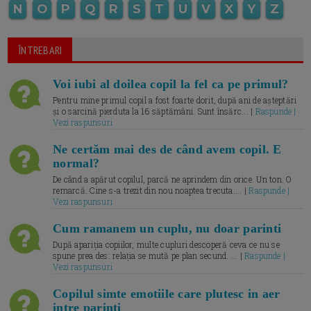
N
O
P
Q
R
S
T
U
V
X
Y
Z
ÎNTREBARI
Voi iubi al doilea copil la fel ca pe primul?
Pentru mine primul copil a fost foarte dorit, după ani de așteptări
și o sarcină pierduta la 16 săptămâni. Sunt însărc... |
Raspunde |
Vezi raspunsuri
Ne certăm mai des de când avem copil. E
normal?
De când a apărut copilul, parcă ne aprindem din orice. Un ton. O
remarcă. Cine s-a trezit din nou noaptea trecuta.... |
Raspunde |
Vezi raspunsuri
Cum ramanem un cuplu, nu doar parinti
După apariția copiilor, multe cupluri descoperă ceva ce nu se
spune prea des: relația se mută pe plan secund. ... |
Raspunde |
Vezi raspunsuri
Copilul simte emotiile care plutesc in aer
intre parinti