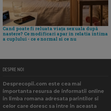
Cand poate fi reluata viața sexuala după
nastere? Ce modificari apar in relatia intima
a cuplului - ce e normal si ce nu
DESPRE NOI
Desprecopii.com este cea mai
importanta resursa de informatii online
in limba romana adresata parintilor si
celor care doresc sa intre in aceasta