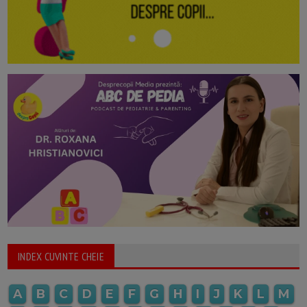
INDEX CUVINTE CHEIE
A
B
C
D
E
F
G
H
I
J
K
L
M