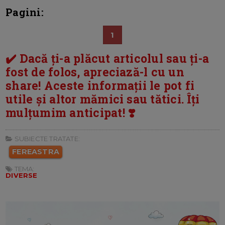
Pagini:
1
✔️ Dacă ți-a plăcut articolul sau ți-a
fost de folos, apreciază-l cu un
share! Aceste informații le pot fi
utile și altor mămici sau tătici. Îți
mulțumim anticipat! ❣️
SUBIECTE TRATATE:
FEREASTRA
TEMA:
DIVERSE