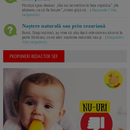
Părinții spun deseori: „Noi nu ne certăm în fața copilului.” „Ne
abținem, ca să fie liniște.” „Avem grijă să... |
Raspunde | Vezi
raspunsuri
Naștere naturală sau prin cezariană
Bună, Dragi mămici, aș vrea să știu dacă cele care au născut la
peste 38 de ani, ce ați ales: nașterea naturală sau p... |
Raspunde |
Vezi raspunsuri
PROPUNERI REDACTOR SEF