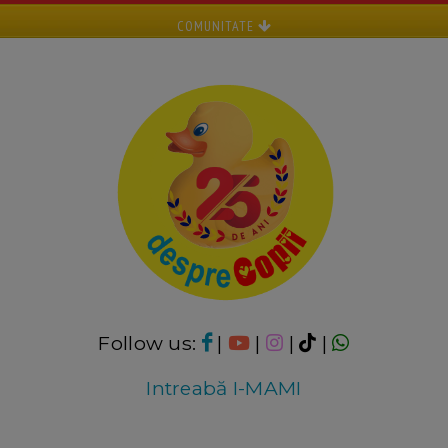
COMUNITATE
Follow us:
|
|
|
|
Intreabă I-MAMI