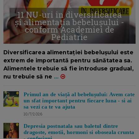
11 NU-uri in diversificarea
și alimentația bebelușului -
conform Academiei de
Pediatrie
16/7/2026
AUTOR: EDITOR DC.
Diversificarea alimentației bebelușului este
extrem de importantă pentru sănătatea sa.
Alimentele trebuie să fie introduse gradual,
nu trebuie să ne
...
Primul an de viață al bebelușului: Avem cate
un sfat important pentru fiecare luna - si ai
sa vezi ca te va ajuta
10/7/2026
Depresia postnatala sau baletul dintre
dragoste, emotii, hormoni si oboseala crunta
- confesiuni