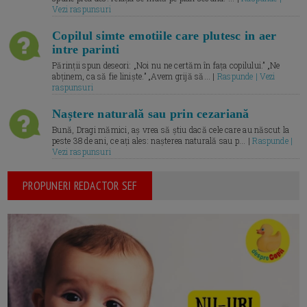
Vezi raspunsuri
Copilul simte emotiile care plutesc in aer
intre parinti
Părinții spun deseori: „Noi nu ne certăm în fața copilului.” „Ne
abținem, ca să fie liniște.” „Avem grijă să... |
Raspunde | Vezi
raspunsuri
Naștere naturală sau prin cezariană
Bună, Dragi mămici, aș vrea să știu dacă cele care au născut la
peste 38 de ani, ce ați ales: nașterea naturală sau p... |
Raspunde |
Vezi raspunsuri
PROPUNERI REDACTOR SEF