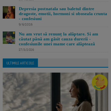
Depresia postnatala sau baletul dintre
dragoste, emotii, hormoni si oboseala crunta
- confesiuni
9/6/2026
Nu am vrut să renunț la alăptare. Si am
căutat până am găsit cauza durerii -
confesiunile unei mame care alăptează
27/3/2026
ULTIMILE ARTICOLE