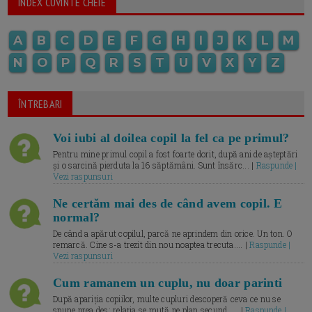
INDEX CUVINTE CHEIE
A
B
C
D
E
F
G
H
I
J
K
L
M
N
O
P
Q
R
S
T
U
V
X
Y
Z
ÎNTREBARI
Voi iubi al doilea copil la fel ca pe primul?
Pentru mine primul copil a fost foarte dorit, după ani de așteptări
și o sarcină pierduta la 16 săptămâni. Sunt însărc... |
Raspunde |
Vezi raspunsuri
Ne certăm mai des de când avem copil. E
normal?
De când a apărut copilul, parcă ne aprindem din orice. Un ton. O
remarcă. Cine s-a trezit din nou noaptea trecuta.... |
Raspunde |
Vezi raspunsuri
Cum ramanem un cuplu, nu doar parinti
După apariția copiilor, multe cupluri descoperă ceva ce nu se
spune prea des: relația se mută pe plan secund. ... |
Raspunde |