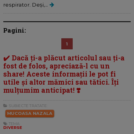
respirator. Deși,...
Pagini:
1
✔️ Dacă ți-a plăcut articolul sau ți-a
fost de folos, apreciază-l cu un
share! Aceste informații le pot fi
utile și altor mămici sau tătici. Îți
mulțumim anticipat! ❣️
SUBIECTE TRATATE:
MUCOASA NAZALA
TEMA:
DIVERSE