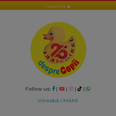
COMUNITATE
Follow us:
|
|
|
|
Intreabă I-MAMI