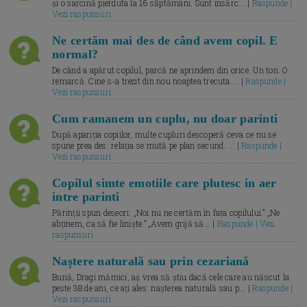
și o sarcină pierduta la 16 săptămâni. Sunt însărc... |
Raspunde |
Vezi raspunsuri
Ne certăm mai des de când avem copil. E
normal?
De când a apărut copilul, parcă ne aprindem din orice. Un ton. O
remarcă. Cine s-a trezit din nou noaptea trecuta.... |
Raspunde |
Vezi raspunsuri
Cum ramanem un cuplu, nu doar parinti
După apariția copiilor, multe cupluri descoperă ceva ce nu se
spune prea des: relația se mută pe plan secund. ... |
Raspunde |
Vezi raspunsuri
Copilul simte emotiile care plutesc in aer
intre parinti
Părinții spun deseori: „Noi nu ne certăm în fața copilului.” „Ne
abținem, ca să fie liniște.” „Avem grijă să... |
Raspunde | Vezi
raspunsuri
Naștere naturală sau prin cezariană
Bună, Dragi mămici, aș vrea să știu dacă cele care au născut la
peste 38 de ani, ce ați ales: nașterea naturală sau p... |
Raspunde |
Vezi raspunsuri