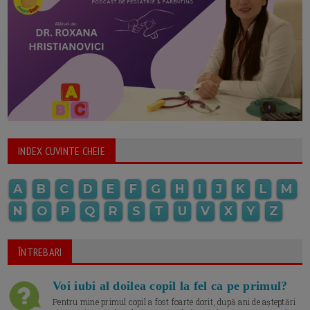
INDEX CUVINTE CHEIE
A
B
C
D
E
F
G
H
I
J
K
L
M
N
O
P
Q
R
S
T
U
V
X
Y
Z
ÎNTREBARI
Voi iubi al doilea copil la fel ca pe primul?
Pentru mine primul copil a fost foarte dorit, după ani de așteptări