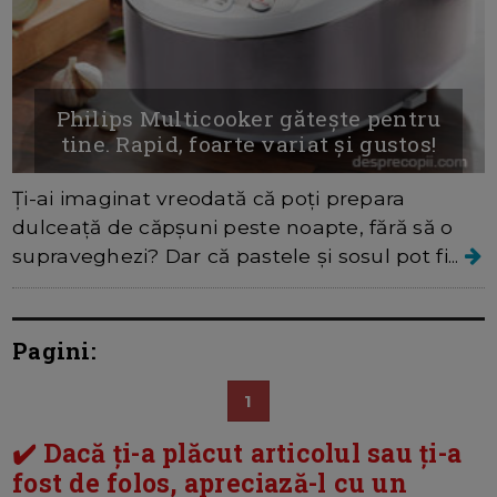
Philips Multicooker gătește pentru
tine. Rapid, foarte variat și gustos!
Ți-ai imaginat vreodată că poți prepara
dulceață de căpșuni peste noapte, fără să o
supraveghezi? Dar că pastele și sosul pot fi...
Pagini:
1
✔️ Dacă ți-a plăcut articolul sau ți-a
fost de folos, apreciază-l cu un