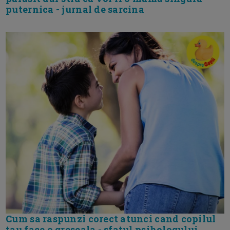
puternica - jurnal de sarcina
Cum sa raspunzi corect atunci cand copilul
tau face o greseala - sfatul psihologului