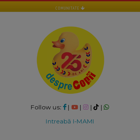
COMUNITATE
Follow us:
|
|
|
|
Intreabă I-MAMI