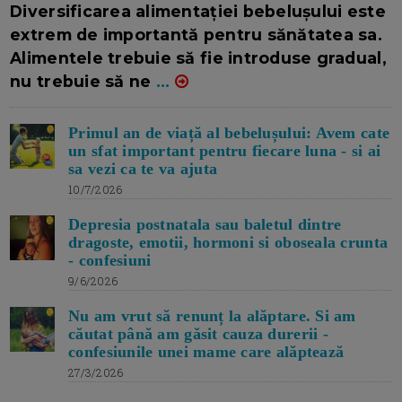
Diversificarea alimentației bebelușului este
extrem de importantă pentru sănătatea sa.
Alimentele trebuie să fie introduse gradual,
nu trebuie să ne
...
Primul an de viață al bebelușului: Avem cate
un sfat important pentru fiecare luna - si ai
sa vezi ca te va ajuta
10/7/2026
Depresia postnatala sau baletul dintre
dragoste, emotii, hormoni si oboseala crunta
- confesiuni
9/6/2026
Nu am vrut să renunț la alăptare. Si am
căutat până am găsit cauza durerii -
confesiunile unei mame care alăptează
27/3/2026