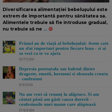
16/7/2026
AUTOR: EDITOR DC.
Diversificarea alimentației bebelușului este
extrem de importantă pentru sănătatea sa.
Alimentele trebuie să fie introduse gradual,
nu trebuie să ne
...
Primul an de viață al bebelușului: Avem cate
un sfat important pentru fiecare luna - si ai
sa vezi ca te va ajuta
10/7/2026
Depresia postnatala sau baletul dintre
dragoste, emotii, hormoni si oboseala crunta
- confesiuni
9/6/2026
Nu am vrut să renunț la alăptare. Si am
căutat până am găsit cauza durerii -
confesiunile unei mame care alăptează
27/3/2026