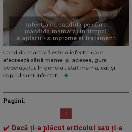
Infectia cu candida pe sfarc
(candida mamara) in timpul
alaptarii - simptome si tratament
Candida mamară este o infecție care
afectează sânii mamei și, adesea, gura
bebelușului. În general, atât mama, cât și
copilul sunt infectați,...
Pagini:
1
✔️ Dacă ți-a plăcut articolul sau ți-a