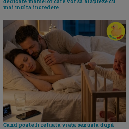
dedicate mamelor care vor sa alapteze cu
mai multa incredere
Cand poate fi reluata viața sexuala după