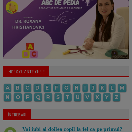
INDEX CUVINTE CHEIE
A
B
C
D
E
F
G
H
I
J
K
L
M
N
O
P
Q
R
S
T
U
V
X
Y
Z
ÎNTREBARI
Voi iubi al doilea copil la fel ca pe primul?