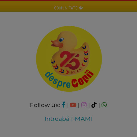
COMUNITATE
Follow us:
|
|
|
|
Intreabă I-MAMI