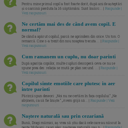
Pentru mine primul copil a fost foarte dorit, după ani de așteptări
și o sarcină pierduta la 16 săptămâni. Sunt însărc... |
Raspunde |
Vezi raspunsuri
Ne certăm mai des de când avem copil. E
normal?
De când a apărut copilul, parcă ne aprindem din orice. Un ton. O
remarcă. Cine s-a trezit din nou noaptea trecuta.... |
Raspunde |
Vezi raspunsuri
Cum ramanem un cuplu, nu doar parinti
După apariția copiilor, multe cupluri descoperă ceva ce nu se
spune prea des: relația se mută pe plan secund. ... |
Raspunde |
Vezi raspunsuri
Copilul simte emotiile care plutesc in aer
intre parinti
Părinții spun deseori: „Noi nu ne certăm în fața copilului.” „Ne
abținem, ca să fie liniște.” „Avem grijă să... |
Raspunde | Vezi
raspunsuri
Naștere naturală sau prin cezariană
Bună, Dragi mămici, aș vrea să știu dacă cele care au născut la
peste 38 de ani, ce ați ales: nașterea naturală sau p... |
Raspunde |