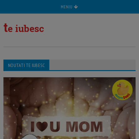
MENIU
t
e iubesc
NOUTATI TE IUBESC