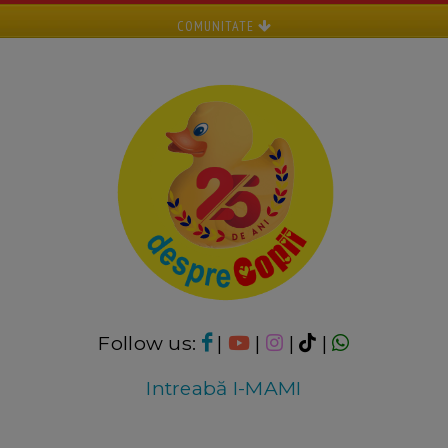
COMUNITATE
Follow us:
|
|
|
|
Intreabă I-MAMI