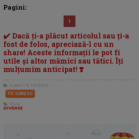
Pagini:
1
✔️ Dacă ți-a plăcut articolul sau ți-a
fost de folos, apreciază-l cu un
share! Aceste informații le pot fi
utile și altor mămici sau tătici. Îți
mulțumim anticipat! ❣️
SUBIECTE TRATATE:
TE IUBESC
TEMA:
DIVERSE