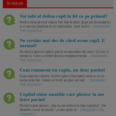
ÎNTREBARI
Voi iubi al doilea copil la fel ca pe primul?
Pentru mine primul copil a fost foarte dorit, după ani de așteptări
și o sarcină pierduta la 16 săptămâni. Sunt însărc... |
Raspunde |
Vezi raspunsuri
Ne certăm mai des de când avem copil. E
normal?
De când a apărut copilul, parcă ne aprindem din orice. Un ton. O
remarcă. Cine s-a trezit din nou noaptea trecuta.... |
Raspunde |
Vezi raspunsuri
Cum ramanem un cuplu, nu doar parinti
După apariția copiilor, multe cupluri descoperă ceva ce nu se
spune prea des: relația se mută pe plan secund. ... |
Raspunde |
Vezi raspunsuri
Copilul simte emotiile care plutesc in aer
intre parinti
Părinții spun deseori: „Noi nu ne certăm în fața copilului.” „Ne
abținem, ca să fie liniște.” „Avem grijă să... |
Raspunde | Vezi
raspunsuri