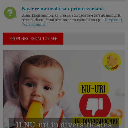
Naștere naturală sau prin cezariană
Bună, Dragi mămici, aș vrea să știu dacă cele care au născut la
peste 38 de ani, ce ați ales: nașterea naturală sau p... |
Raspunde |
Vezi raspunsuri
PROPUNERI REDACTOR SEF
11 NU-uri in diversificarea