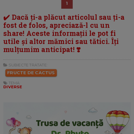
1
✔️ Dacă ți-a plăcut articolul sau ți-a
fost de folos, apreciază-l cu un
share! Aceste informații le pot fi
utile și altor mămici sau tătici. Îți
mulțumim anticipat! ❣️
SUBIECTE TRATATE:
FRUCTE DE CACTUS
TEMA:
DIVERSE