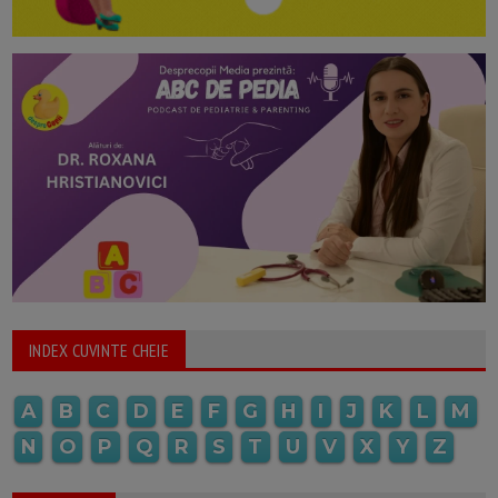
INDEX CUVINTE CHEIE
A
B
C
D
E
F
G
H
I
J
K
L
M
N
O
P
Q
R
S
T
U
V
X
Y
Z