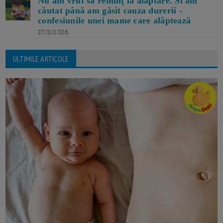
Nu am vrut să renunț la alăptare. Si am
căutat până am găsit cauza durerii -
confesiunile unei mame care alăptează
27/3/2026
ULTIMILE ARTICOLE