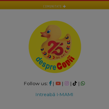
COMUNITATE
Follow us:
|
|
|
|
Intreabă I-MAMI