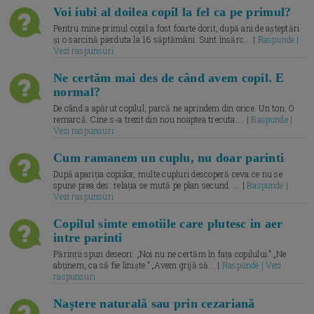
Voi iubi al doilea copil la fel ca pe primul?
Pentru mine primul copil a fost foarte dorit, după ani de așteptări
și o sarcină pierduta la 16 săptămâni. Sunt însărc... |
Raspunde |
Vezi raspunsuri
Ne certăm mai des de când avem copil. E
normal?
De când a apărut copilul, parcă ne aprindem din orice. Un ton. O
remarcă. Cine s-a trezit din nou noaptea trecuta.... |
Raspunde |
Vezi raspunsuri
Cum ramanem un cuplu, nu doar parinti
După apariția copiilor, multe cupluri descoperă ceva ce nu se
spune prea des: relația se mută pe plan secund. ... |
Raspunde |
Vezi raspunsuri
Copilul simte emotiile care plutesc in aer
intre parinti
Părinții spun deseori: „Noi nu ne certăm în fața copilului.” „Ne
abținem, ca să fie liniște.” „Avem grijă să... |
Raspunde | Vezi
raspunsuri
Naștere naturală sau prin cezariană