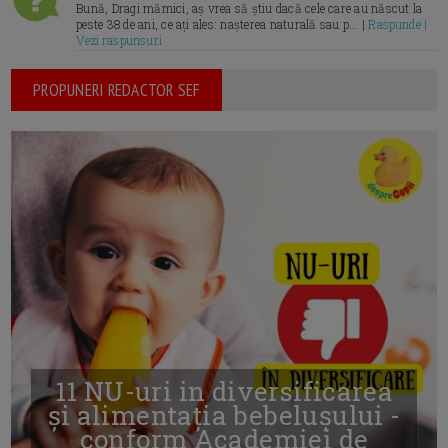
Bună, Dragi mămici, aș vrea să știu dacă cele care au născut la
peste 38 de ani, ce ați ales: nașterea naturală sau p... |
Raspunde |
Vezi raspunsuri
PROPUNERI REDACTOR SEF
11 NU-uri in diversificarea
și alimentația bebelușului -
conform Academiei de