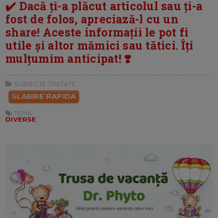
✔️ Dacă ți-a plăcut articolul sau ți-a
fost de folos, apreciază-l cu un
share! Aceste informații le pot fi
utile și altor mămici sau tătici. Îți
mulțumim anticipat! ❣️
SUBIECTE TRATATE:
SLABIRE RAPIDA
TEMA:
DIVERSE