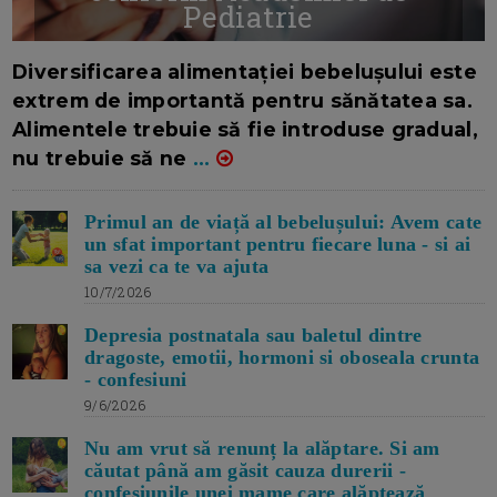
Pediatrie
16/7/2026
AUTOR: EDITOR DC.
Diversificarea alimentației bebelușului este
extrem de importantă pentru sănătatea sa.
Alimentele trebuie să fie introduse gradual,
nu trebuie să ne
...
Primul an de viață al bebelușului: Avem cate
un sfat important pentru fiecare luna - si ai
sa vezi ca te va ajuta
10/7/2026
Depresia postnatala sau baletul dintre
dragoste, emotii, hormoni si oboseala crunta
- confesiuni
9/6/2026
Nu am vrut să renunț la alăptare. Si am
căutat până am găsit cauza durerii -
confesiunile unei mame care alăptează