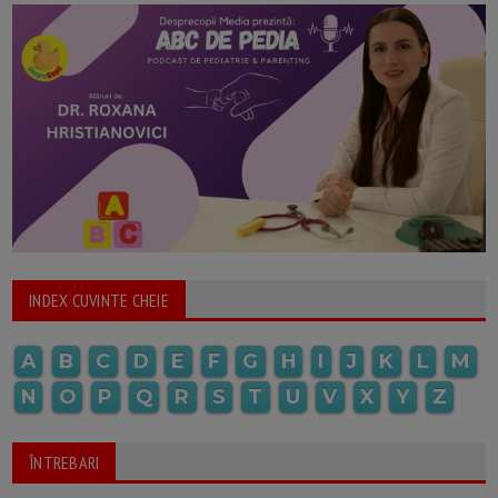
INDEX CUVINTE CHEIE
A
B
C
D
E
F
G
H
I
J
K
L
M
N
O
P
Q
R
S
T
U
V
X
Y
Z
ÎNTREBARI