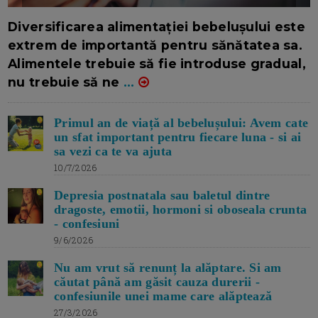
16/7/2026
AUTOR: EDITOR DC.
Diversificarea alimentației bebelușului este
extrem de importantă pentru sănătatea sa.
Alimentele trebuie să fie introduse gradual,
nu trebuie să ne
...
Primul an de viață al bebelușului: Avem cate
un sfat important pentru fiecare luna - si ai
sa vezi ca te va ajuta
10/7/2026
Depresia postnatala sau baletul dintre
dragoste, emotii, hormoni si oboseala crunta
- confesiuni
9/6/2026
Nu am vrut să renunț la alăptare. Si am
căutat până am găsit cauza durerii -
confesiunile unei mame care alăptează
27/3/2026