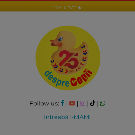
COMUNITATE
Follow us:
|
|
|
|
Intreabă I-MAMI