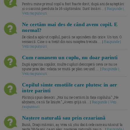
Pentru mine primul copil a fost foarte dorit, după ani de așteptări
și o sarcină pierduta la 16 săptămâni. Sunt însărc... |
Raspunde |
Vezi raspunsuri
Ne certăm mai des de când avem copil. E
normal?
De când a apărut copilul, parcă ne aprindem din orice. Un ton. O
remarcă. Cine s-a trezit din nou noaptea trecuta.... |
Raspunde |
Vezi raspunsuri
Cum ramanem un cuplu, nu doar parinti
După apariția copiilor, multe cupluri descoperă ceva ce nu se
spune prea des: relația se mută pe plan secund. ... |
Raspunde |
Vezi raspunsuri
Copilul simte emotiile care plutesc in aer
intre parinti
Părinții spun deseori: „Noi nu ne certăm în fața copilului.” „Ne
abținem, ca să fie liniște.” „Avem grijă să... |
Raspunde | Vezi
raspunsuri
Naștere naturală sau prin cezariană
Bună, Dragi mămici, aș vrea să știu dacă cele care au născut la
peste 38 de ani, ce ați ales: nașterea naturală sau p... |
Raspunde |