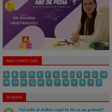
INDEX CUVINTE CHEIE
A
B
C
D
E
F
G
H
I
J
K
L
M
N
O
P
Q
R
S
T
U
V
X
Y
Z
ÎNTREBARI
Voi iubi al doilea copil la fel ca pe primul?