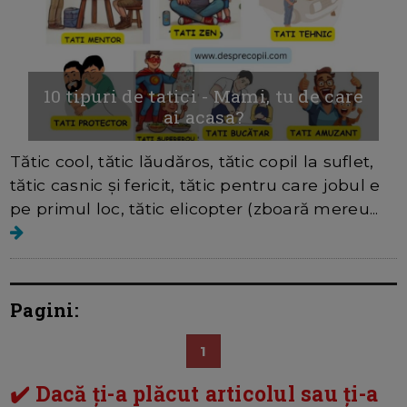
10 tipuri de tatici - Mami, tu de care
ai acasa?
Tătic cool, tătic lăudăros, tătic copil la suflet,
tătic casnic și fericit, tătic pentru care jobul e
pe primul loc, tătic elicopter (zboară mereu...
Pagini:
1
✔️ Dacă ți-a plăcut articolul sau ți-a