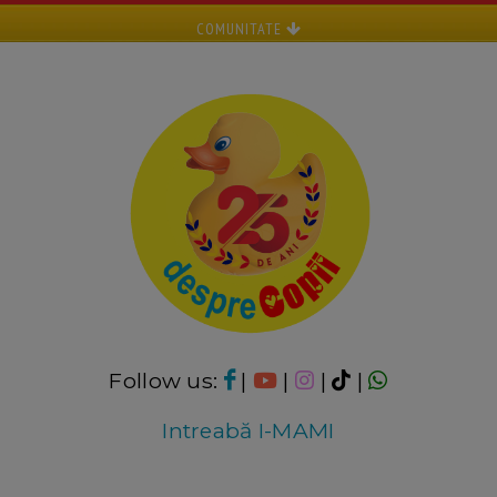
COMUNITATE
Follow us:
|
|
|
|
Intreabă I-MAMI