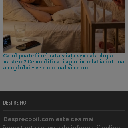
Cand poate fi reluata viața sexuala după
nastere? Ce modificari apar in relatia intima
a cuplului - ce e normal si ce nu
DESPRE NOI
Desprecopii.com este cea mai
importanta resursa de informatii online