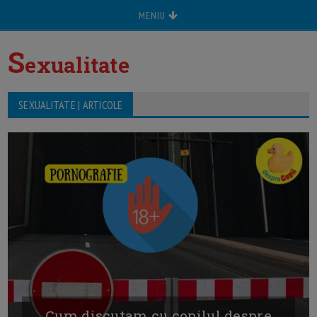
MENIU
S
exualitate
SEXUALITATE | ARTICOLE
Cum discutam cu copilul despre