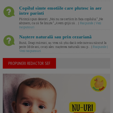
Copilul simte emotiile care plutesc in aer
intre parinti
Părinții spun deseori: „Noi nu ne certăm în fața copilului.” „Ne
abținem, ca să fie liniște.” „Avem grijă să... |
Raspunde | Vezi
raspunsuri
Naștere naturală sau prin cezariană
Bună, Dragi mămici, aș vrea să știu dacă cele care au născut la
peste 38 de ani, ce ați ales: nașterea naturală sau p... |
Raspunde |
Vezi raspunsuri
PROPUNERI REDACTOR SEF