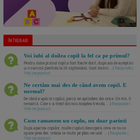
ÎNTREBARI
Voi iubi al doilea copil la fel ca pe primul?
Pentru mine primul copil a fost foarte dorit, după ani de așteptări
și o sarcină pierduta la 16 săptămâni. Sunt însărc... |
Raspunde |
Vezi raspunsuri
Ne certăm mai des de când avem copil. E
normal?
De când a apărut copilul, parcă ne aprindem din orice. Un ton. O
remarcă. Cine s-a trezit din nou noaptea trecuta.... |
Raspunde |
Vezi raspunsuri
Cum ramanem un cuplu, nu doar parinti
După apariția copiilor, multe cupluri descoperă ceva ce nu se
spune prea des: relația se mută pe plan secund. ... |
Raspunde |
Vezi raspunsuri