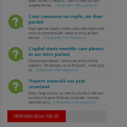
orice. Un ton. O remarcă. Cine s-a trezit din nou
noaptea trecuta.... |
Raspunde | Vezi raspunsuri
Cum ramanem un cuplu, nu doar
parinti
După apariția copiilor, multe cupluri descoperă ceva
ce nu se spune prea des: relația se mută pe plan
secund. ... |
Raspunde | Vezi raspunsuri
Copilul simte emotiile care plutesc
in aer intre parinti
Părinții spun deseori: „Noi nu ne certăm în fața
copilului.” „Ne abținem, ca să fie liniște.” „Avem grijă
să... |
Raspunde | Vezi raspunsuri
Naștere naturală sau prin
cezariană
Bună, Dragi mămici, aș vrea să știu dacă cele care
au născut la peste 38 de ani, ce ați ales: nașterea
naturală sau p... |
Raspunde | Vezi raspunsuri
PROPUNERI REDACTOR SEF