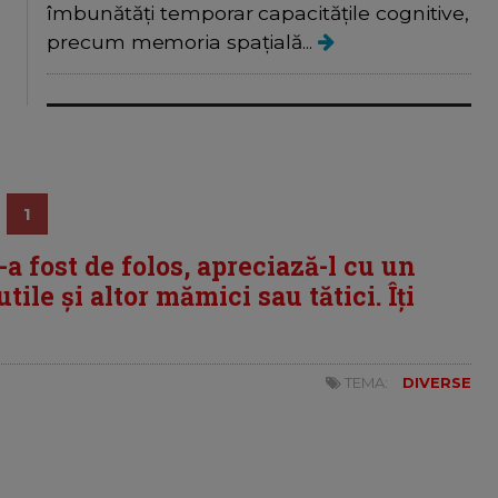
îmbunătăți temporar capacitățile cognitive,
precum memoria spațială...
1
i-a fost de folos, apreciază-l cu un
tile și altor mămici sau tătici. Îți
TEMA:
DIVERSE