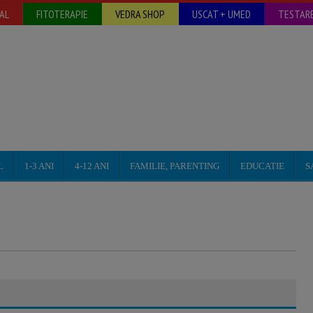
AL
FITOTERAPIE
VEDRA SHOP
USCAT + UMED
TESTARE
L
1-3 ANI
4-12 ANI
FAMILIE, PARENTING
EDUCATIE
S