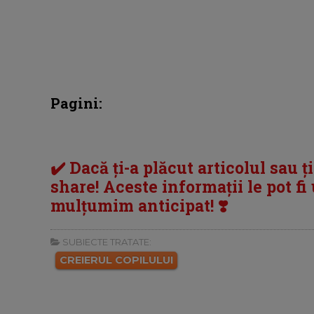
Pagini:
✔️ Dacă ți-a plăcut articolul sau ț
share! Aceste informații le pot fi u
mulțumim anticipat! ❣️
SUBIECTE TRATATE:
CREIERUL COPILULUI