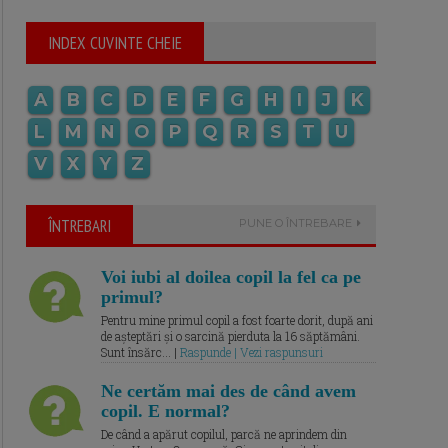
INDEX CUVINTE CHEIE
A
B
C
D
E
F
G
H
I
J
K
L
M
N
O
P
Q
R
S
T
U
V
X
Y
Z
ÎNTREBARI
PUNE O ÎNTREBARE
Voi iubi al doilea copil la fel ca pe
primul?
Pentru mine primul copil a fost foarte dorit, după ani
de așteptări și o sarcină pierduta la 16 săptămâni.
Sunt însărc... |
Raspunde | Vezi raspunsuri
Ne certăm mai des de când avem
copil. E normal?
De când a apărut copilul, parcă ne aprindem din