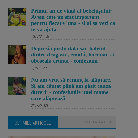
Primul an de viață al bebelușului:
Avem cate un sfat important
pentru fiecare luna - si ai sa vezi ca
te va ajuta
10/7/2026
Depresia postnatala sau baletul
dintre dragoste, emotii, hormoni si
oboseala crunta - confesiuni
9/6/2026
Nu am vrut să renunț la alăptare.
Si am căutat până am găsit cauza
durerii - confesiunile unei mame
care alăptează
27/3/2026
ULTIMILE ARTICOLE
NOUTATI AICI