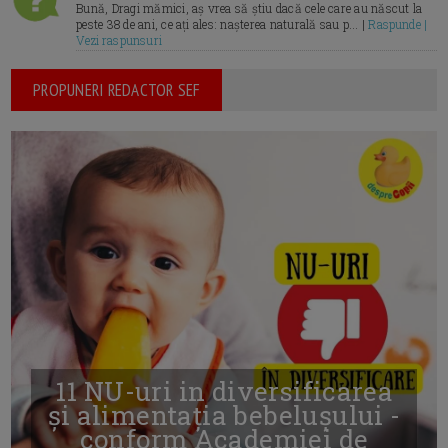
Bună, Dragi mămici, aș vrea să știu dacă cele care au născut la
peste 38 de ani, ce ați ales: nașterea naturală sau p... |
Raspunde |
Vezi raspunsuri
PROPUNERI REDACTOR SEF
11 NU-uri in diversificarea
și alimentația bebelușului -
conform Academiei de