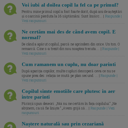
Voi iubi al doilea copil la fel ca pe primul?
Pentru mine primul copil a fost foarte dorit, după ani de așteptări
și o sarcină pierduta la 16 săptămâni. Sunt însărc... |
Raspunde |
Vezi raspunsuri
Ne certăm mai des de când avem copil. E
normal?
De când a apărut copilul, parcă ne aprindem din orice. Un ton. O
remarcă. Cine s-a trezit din nou noaptea trecuta.... |
Raspunde |
Vezi raspunsuri
Cum ramanem un cuplu, nu doar parinti
După apariția copiilor, multe cupluri descoperă ceva ce nu se
spune prea des: relația se mută pe plan secund. ... |
Raspunde |
Vezi raspunsuri
Copilul simte emotiile care plutesc in aer
intre parinti
Părinții spun deseori: „Noi nu ne certăm în fața copilului.” „Ne
abținem, ca să fie liniște.” „Avem grijă să... |
Raspunde | Vezi
raspunsuri
Naștere naturală sau prin cezariană