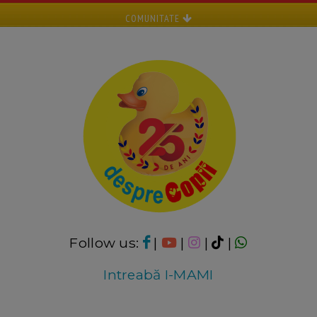
COMUNITATE
Follow us:
|
|
|
|
Intreabă I-MAMI