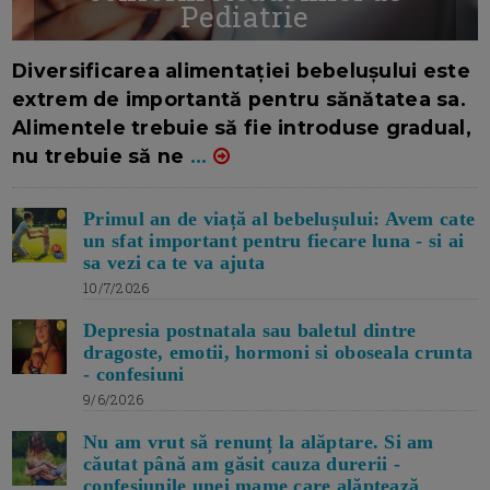
Pediatrie
16/7/2026
AUTOR: EDITOR DC.
Diversificarea alimentației bebelușului este
extrem de importantă pentru sănătatea sa.
Alimentele trebuie să fie introduse gradual,
nu trebuie să ne
...
Primul an de viață al bebelușului: Avem cate
un sfat important pentru fiecare luna - si ai
sa vezi ca te va ajuta
10/7/2026
Depresia postnatala sau baletul dintre
dragoste, emotii, hormoni si oboseala crunta
- confesiuni
9/6/2026
Nu am vrut să renunț la alăptare. Si am
căutat până am găsit cauza durerii -
confesiunile unei mame care alăptează