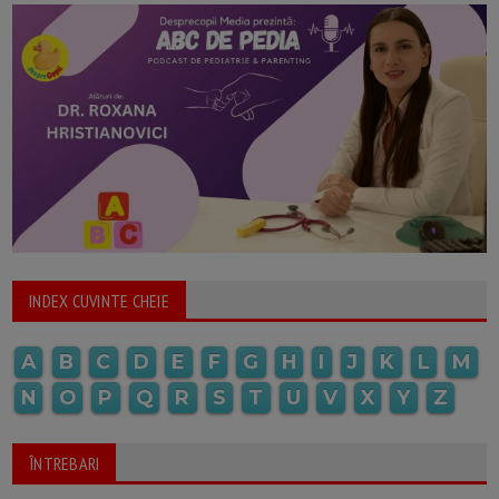
INDEX CUVINTE CHEIE
A
B
C
D
E
F
G
H
I
J
K
L
M
N
O
P
Q
R
S
T
U
V
X
Y
Z
ÎNTREBARI