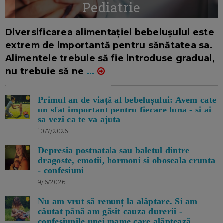
Pediatrie
16/7/2026
AUTOR: EDITOR DC.
Diversificarea alimentației bebelușului este
extrem de importantă pentru sănătatea sa.
Alimentele trebuie să fie introduse gradual,
nu trebuie să ne
...
Primul an de viață al bebelușului: Avem cate
un sfat important pentru fiecare luna - si ai
sa vezi ca te va ajuta
10/7/2026
Depresia postnatala sau baletul dintre
dragoste, emotii, hormoni si oboseala crunta
- confesiuni
9/6/2026
Nu am vrut să renunț la alăptare. Si am
căutat până am găsit cauza durerii -
confesiunile unei mame care alăptează