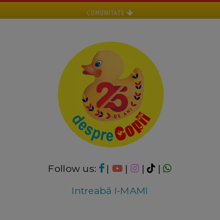
COMUNITATE
Follow us:
|
|
|
|
Intreabă I-MAMI