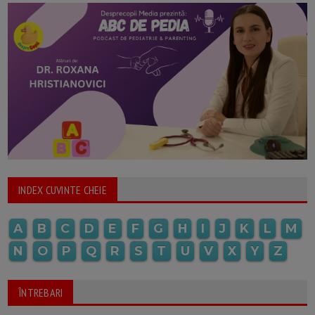
INDEX CUVINTE CHEIE
A
B
C
D
E
F
G
H
I
J
K
L
M
N
O
P
Q
R
S
T
U
V
X
Y
Z
ÎNTREBARI