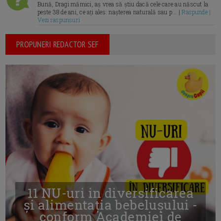
Bună, Dragi mămici, aș vrea să știu dacă cele care au născut la
peste 38 de ani, ce ați ales: nașterea naturală sau p... |
Raspunde |
Vezi raspunsuri
PROPUNERI REDACTOR SEF
11 NU-uri in diversificarea
și alimentația bebelușului -
conform Academiei de