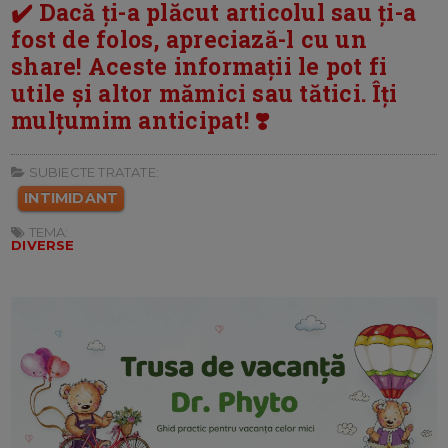
✔️ Dacă ți-a plăcut articolul sau ți-a
fost de folos, apreciază-l cu un
share! Aceste informații le pot fi
utile și altor mămici sau tătici. Îți
mulțumim anticipat! ❣️
SUBIECTE TRATATE:
INTIMIDANT
TEMA:
DIVERSE