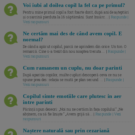
Voi iubi al doilea copil la fel ca pe primul?
Pentru mine primul copil a fost foarte dorit, după ani de așteptări
și o sarcină pierduta la 16 săptămâni. Sunt însărc... |
Raspunde |
Vezi raspunsuri
Ne certăm mai des de când avem copil. E
normal?
De când a apărut copilul, parcă ne aprindem din orice. Un ton. O
remarcă. Cine s-a trezit din nou noaptea trecuta.... |
Raspunde |
Vezi raspunsuri
Cum ramanem un cuplu, nu doar parinti
După apariția copiilor, multe cupluri descoperă ceva ce nu se
spune prea des: relația se mută pe plan secund. ... |
Raspunde |
Vezi raspunsuri
Copilul simte emotiile care plutesc in aer
intre parinti
Părinții spun deseori: „Noi nu ne certăm în fața copilului.” „Ne
abținem, ca să fie liniște.” „Avem grijă să... |
Raspunde | Vezi
raspunsuri
Naștere naturală sau prin cezariană