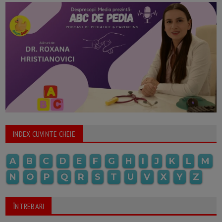
INDEX CUVINTE CHEIE
A
B
C
D
E
F
G
H
I
J
K
L
M
N
O
P
Q
R
S
T
U
V
X
Y
Z
ÎNTREBARI