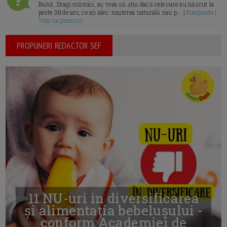
Bună, Dragi mămici, aș vrea să știu dacă cele care au născut la
peste 38 de ani, ce ați ales: nașterea naturală sau p... |
Raspunde |
Vezi raspunsuri
PROPUNERI REDACTOR SEF
11 NU-uri in diversificarea
și alimentația bebelușului -
conform Academiei de