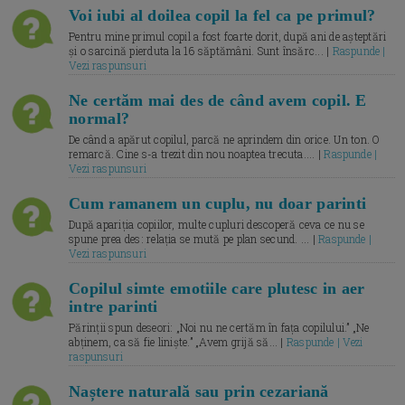
Voi iubi al doilea copil la fel ca pe primul?
Pentru mine primul copil a fost foarte dorit, după ani de așteptări
și o sarcină pierduta la 16 săptămâni. Sunt însărc... |
Raspunde |
Vezi raspunsuri
Ne certăm mai des de când avem copil. E
normal?
De când a apărut copilul, parcă ne aprindem din orice. Un ton. O
remarcă. Cine s-a trezit din nou noaptea trecuta.... |
Raspunde |
Vezi raspunsuri
Cum ramanem un cuplu, nu doar parinti
După apariția copiilor, multe cupluri descoperă ceva ce nu se
spune prea des: relația se mută pe plan secund. ... |
Raspunde |
Vezi raspunsuri
Copilul simte emotiile care plutesc in aer
intre parinti
Părinții spun deseori: „Noi nu ne certăm în fața copilului.” „Ne
abținem, ca să fie liniște.” „Avem grijă să... |
Raspunde | Vezi
raspunsuri
Naștere naturală sau prin cezariană