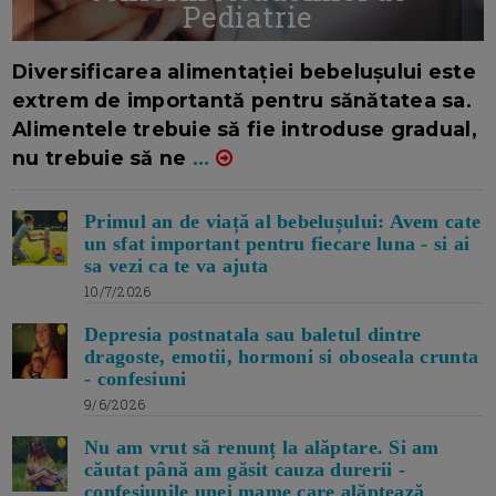
Pediatrie
16/7/2026
AUTOR: EDITOR DC.
Diversificarea alimentației bebelușului este
extrem de importantă pentru sănătatea sa.
Alimentele trebuie să fie introduse gradual,
nu trebuie să ne
...
Primul an de viață al bebelușului: Avem cate
un sfat important pentru fiecare luna - si ai
sa vezi ca te va ajuta
10/7/2026
Depresia postnatala sau baletul dintre
dragoste, emotii, hormoni si oboseala crunta
- confesiuni
9/6/2026
Nu am vrut să renunț la alăptare. Si am
căutat până am găsit cauza durerii -
confesiunile unei mame care alăptează