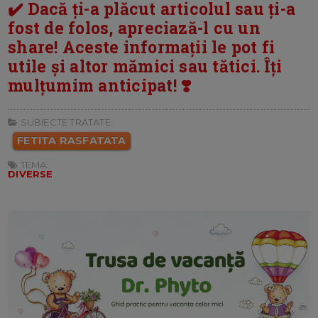
✔️ Dacă ți-a plăcut articolul sau ți-a
fost de folos, apreciază-l cu un
share! Aceste informații le pot fi
utile și altor mămici sau tătici. Îți
mulțumim anticipat! ❣️
SUBIECTE TRATATE:
FETITA RASFATATA
TEMA:
DIVERSE