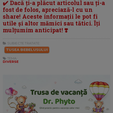
✔️ Dacă ți-a plăcut articolul sau ți-a
fost de folos, apreciază-l cu un
share! Aceste informații le pot fi
utile și altor mămici sau tătici. Îți
mulțumim anticipat! ❣️
SUBIECTE TRATATE:
TUSEA BEBELUSULUI
TEMA:
DIVERSE