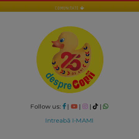
COMUNITATE
Follow us:
|
|
|
|
Intreabă I-MAMI