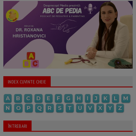
INDEX CUVINTE CHEIE
A
B
C
D
E
F
G
H
I
J
K
L
M
N
O
P
Q
R
S
T
U
V
X
Y
Z
ÎNTREBARI