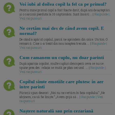
Voi iubi al doilea copil la fel ca pe primul?
Pentru mine primul copil a fost foarte dorit, după ani de așteptări
și o sarcină pierduta la 16 săptămâni. Sunt însărc... |
Raspunde |
Vezi raspunsuri
Ne certăm mai des de când avem copil. E
normal?
De când a apărut copilul, parcă ne aprindem din orice. Un ton. O
remarcă. Cine s-a trezit din nou noaptea trecuta.... |
Raspunde |
Vezi raspunsuri
Cum ramanem un cuplu, nu doar parinti
După apariția copiilor, multe cupluri descoperă ceva ce nu se
spune prea des: relația se mută pe plan secund. ... |
Raspunde |
Vezi raspunsuri
Copilul simte emotiile care plutesc in aer
intre parinti
Părinții spun deseori: „Noi nu ne certăm în fața copilului.” „Ne
abținem, ca să fie liniște.” „Avem grijă să... |
Raspunde | Vezi
raspunsuri
Naștere naturală sau prin cezariană