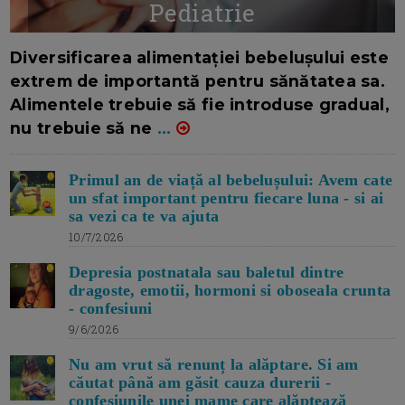
Pediatrie
16/7/2026
AUTOR: EDITOR DC.
Diversificarea alimentației bebelușului este
extrem de importantă pentru sănătatea sa.
Alimentele trebuie să fie introduse gradual,
nu trebuie să ne
...
Primul an de viață al bebelușului: Avem cate
un sfat important pentru fiecare luna - si ai
sa vezi ca te va ajuta
10/7/2026
Depresia postnatala sau baletul dintre
dragoste, emotii, hormoni si oboseala crunta
- confesiuni
9/6/2026
Nu am vrut să renunț la alăptare. Si am
căutat până am găsit cauza durerii -
confesiunile unei mame care alăptează