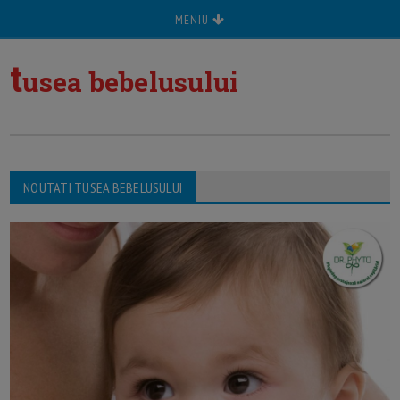
MENIU
t
usea bebelusului
NOUTATI TUSEA BEBELUSULUI