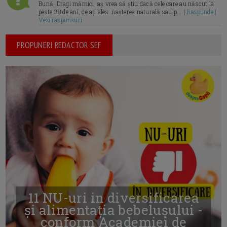
Bună, Dragi mămici, aș vrea să știu dacă cele care au născut la
peste 38 de ani, ce ați ales: nașterea naturală sau p... |
Raspunde |
Vezi raspunsuri
PROPUNERI REDACTOR SEF
11 NU-uri in diversificarea
și alimentația bebelușului -
conform Academiei de