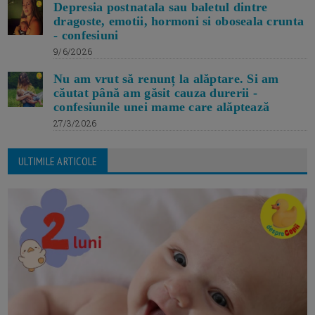
Depresia postnatala sau baletul dintre
dragoste, emotii, hormoni si oboseala crunta
- confesiuni
9/6/2026
Nu am vrut să renunț la alăptare. Si am
căutat până am găsit cauza durerii -
confesiunile unei mame care alăptează
27/3/2026
ULTIMILE ARTICOLE