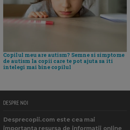
Copilul meu are autism? Semne si simptome
de autism la copii care te pot ajuta sa iti
intelegi mai bine copilul
DESPRE NOI
Desprecopii.com este cea mai
importanta resursa de informatii online