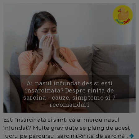
Ai nasul infundat des si esti
insarcinata? Despre rinita de
sarcina - cauze, simptome si 7
recomandari
Ești însărcinată și simți că ai mereu nasul
înfundat? Multe graviduțe se plâng de acest
lucru pe parcursul sarcinii.Rinita de sarcină...