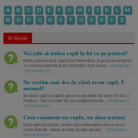
A
B
C
D
E
F
G
H
I
J
K
L
M
N
O
P
Q
R
S
T
U
V
X
Y
Z
ÎNTREBARI
Voi iubi al doilea copil la fel ca pe primul?
Pentru mine primul copil a fost foarte dorit, după ani de așteptări
și o sarcină pierduta la 16 săptămâni. Sunt însărc... |
Raspunde |
Vezi raspunsuri
Ne certăm mai des de când avem copil. E
normal?
De când a apărut copilul, parcă ne aprindem din orice. Un ton. O
remarcă. Cine s-a trezit din nou noaptea trecuta.... |
Raspunde |
Vezi raspunsuri
Cum ramanem un cuplu, nu doar parinti
După apariția copiilor, multe cupluri descoperă ceva ce nu se
spune prea des: relația se mută pe plan secund. ... |
Raspunde |
Vezi raspunsuri