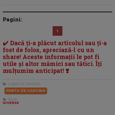
Pagini:
1
✔️ Dacă ți-a plăcut articolul sau ți-a
fost de folos, apreciază-l cu un
share! Aceste informații le pot fi
utile și altor mămici sau tătici. Îți
mulțumim anticipat! ❣️
SUBIECTE TRATATE:
RINITA DE SARCINA
TEMA:
DIVERSE