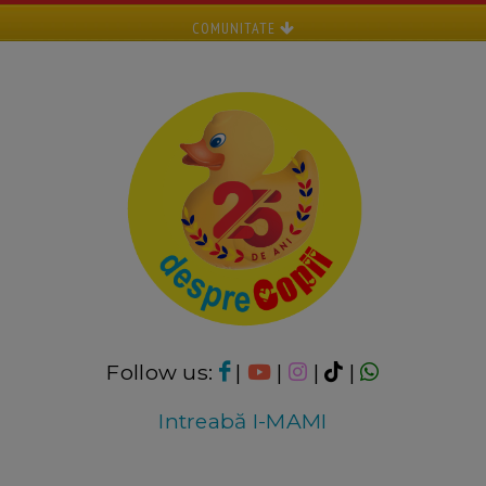
COMUNITATE
Follow us:
|
|
|
|
Intreabă I-MAMI