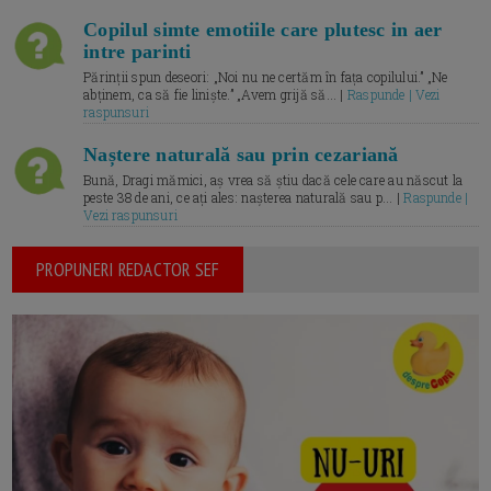
Copilul simte emotiile care plutesc in aer
intre parinti
Părinții spun deseori: „Noi nu ne certăm în fața copilului.” „Ne
abținem, ca să fie liniște.” „Avem grijă să... |
Raspunde | Vezi
raspunsuri
Naștere naturală sau prin cezariană
Bună, Dragi mămici, aș vrea să știu dacă cele care au născut la
peste 38 de ani, ce ați ales: nașterea naturală sau p... |
Raspunde |
Vezi raspunsuri
PROPUNERI REDACTOR SEF