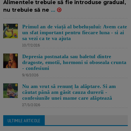
Alimentele trebuie să fie introduse gradual,
nu trebuie să ne
...
Primul an de viață al bebelușului: Avem cate
un sfat important pentru fiecare luna - si ai
sa vezi ca te va ajuta
10/7/2026
Depresia postnatala sau baletul dintre
dragoste, emotii, hormoni si oboseala crunta
- confesiuni
9/6/2026
Nu am vrut să renunț la alăptare. Si am
căutat până am găsit cauza durerii -
confesiunile unei mame care alăptează
27/3/2026
ULTIMILE ARTICOLE