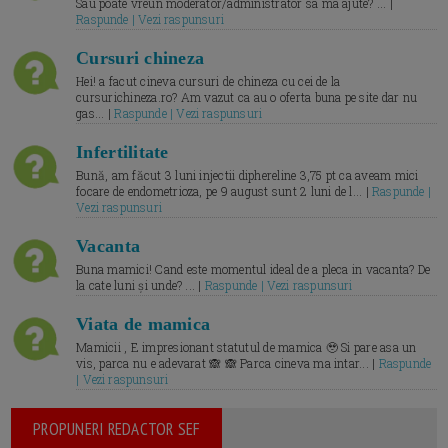
Sau poate vreun moderator/administrator sa ma ajute? ... |
Raspunde | Vezi raspunsuri
Cursuri chineza
Hei! a facut cineva cursuri de chineza cu cei de la
cursurichineza.ro? Am vazut ca au o oferta buna pe site dar nu
gas... |
Raspunde | Vezi raspunsuri
Infertilitate
Bună, am făcut 3 luni injectii diphereline 3,75 pt ca aveam mici
focare de endometrioza, pe 9 august sunt 2 luni de l... |
Raspunde |
Vezi raspunsuri
Vacanta
Buna mamici! Cand este momentul ideal de a pleca in vacanta? De
la cate luni și unde? ... |
Raspunde | Vezi raspunsuri
Viata de mamica
Mamicii , E impresionant statutul de mamica 🥹 Si pare asa un
vis, parca nu e adevarat 🙈 🙈 Parca cineva ma intar... |
Raspunde
| Vezi raspunsuri
PROPUNERI REDACTOR SEF