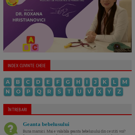
INDEX CUVINTE CHEIE
A
B
C
D
E
F
G
H
I
J
K
L
M
N
O
P
Q
R
S
T
U
V
X
Y
Z
ÎNTREBARI
Geanta bebelusului
Buna mamici. Mai e valabila geanta bebelusului din ce stiti voi?