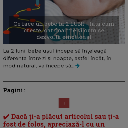
Ce face un bebe la 2 LUNI - Iata cum
creste, cat doarme si cum se
dezvolta emotional
La 2 luni, bebelușul începe să înțeleagă
diferența între zi și noapte, astfel încât, în
mod natural, va începe să...
Pagini:
1
✔️ Dacă ți-a plăcut articolul sau ți-a
fost de folos, apreciază-l cu un