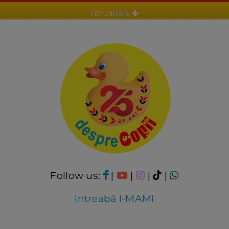
COMUNITATE
Follow us:
|
|
|
|
Intreabă I-MAMI