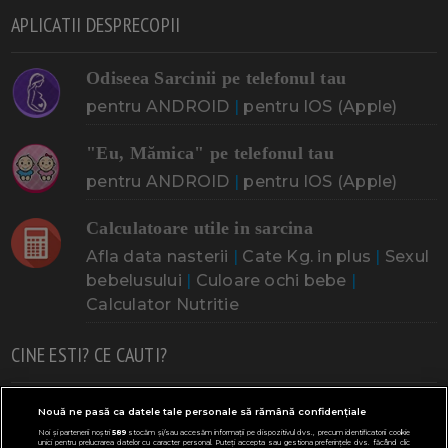
APLICATII DESPRECOPII
Odiseea Sarcinii pe telefonul tau
pentru ANDROID
|
pentru IOS (Apple)
"Eu, Mămica" pe telefonul tau
pentru ANDROID
|
pentru IOS (Apple)
Calculatoare utile in sarcina
Afla data nasterii
|
Cate Kg. in plus
|
Sexul
bebelusului
|
Culoare ochi bebe
|
Calculator Nutritie
CINE ESTI? CE CAUTI?
Doresc un copil
Adoptia
Probleme cu sarcina
Nouă ne pasă ca datele tale personale să rămână confidențiale
Noi și partenerii noștri
589
stocăm și/sau accesăm informații pe dispozitivul dvs., precum identificatorii cookie
Urmeaza sa nasc
Probleme alaptare
Bebe plange
unici pentru prelucrarea datelor cu caracter personal. Puteți accepta sau gestiona preferințele dvs. făcând clic