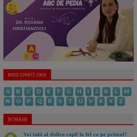
INDEX CUVINTE CHEIE
A
B
C
D
E
F
G
H
I
J
K
L
M
N
O
P
Q
R
S
T
U
V
X
Y
Z
ÎNTREBARI
Voi iubi al doilea copil la fel ca pe primul?