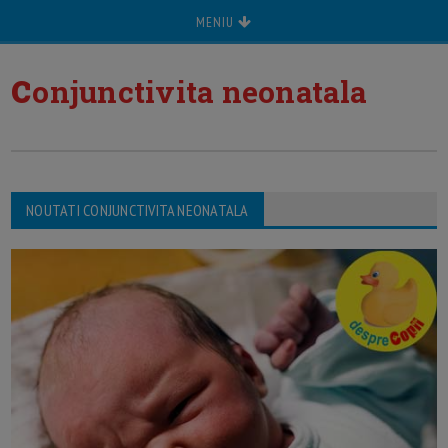
MENIU
c
onjunctivita neonatala
NOUTATI CONJUNCTIVITA NEONATALA