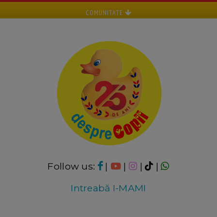
COMUNITATE
Follow us:
|
|
|
|
Intreabă I-MAMI