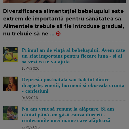
16/7/2026
AUTOR: EDITOR DC.
Diversificarea alimentației bebelușului este
extrem de importantă pentru sănătatea sa.
Alimentele trebuie să fie introduse gradual,
nu trebuie să ne
...
Primul an de viață al bebelușului: Avem cate
un sfat important pentru fiecare luna - si ai
sa vezi ca te va ajuta
10/7/2026
Depresia postnatala sau baletul dintre
dragoste, emotii, hormoni si oboseala crunta
- confesiuni
9/6/2026
Nu am vrut să renunț la alăptare. Si am
căutat până am găsit cauza durerii -
confesiunile unei mame care alăptează
27/3/2026