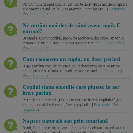
Pentru mine primul copil a fost foarte dorit, după ani de așteptări
și o sarcină pierduta la 16 săptămâni. Sunt însărc... |
Raspunde |
Vezi raspunsuri
Ne certăm mai des de când avem copil. E
normal?
De când a apărut copilul, parcă ne aprindem din orice. Un ton. O
remarcă. Cine s-a trezit din nou noaptea trecuta.... |
Raspunde |
Vezi raspunsuri
Cum ramanem un cuplu, nu doar parinti
După apariția copiilor, multe cupluri descoperă ceva ce nu se
spune prea des: relația se mută pe plan secund. ... |
Raspunde |
Vezi raspunsuri
Copilul simte emotiile care plutesc in aer
intre parinti
Părinții spun deseori: „Noi nu ne certăm în fața copilului.” „Ne
abținem, ca să fie liniște.” „Avem grijă să... |
Raspunde | Vezi
raspunsuri
Naștere naturală sau prin cezariană
Bună, Dragi mămici, aș vrea să știu dacă cele care au născut la
peste 38 de ani, ce ați ales: nașterea naturală sau p... |
Raspunde |