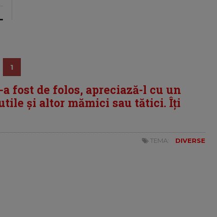
1
i-a fost de folos, apreciază-l cu un
tile și altor mămici sau tătici. Îți
TEMA:
DIVERSE