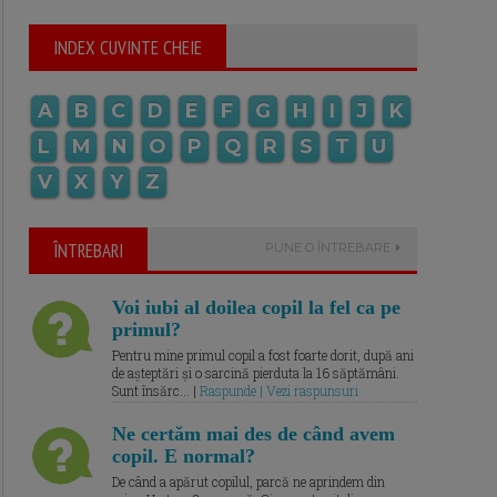
INDEX CUVINTE CHEIE
A
B
C
D
E
F
G
H
I
J
K
L
M
N
O
P
Q
R
S
T
U
V
X
Y
Z
ÎNTREBARI
PUNE O ÎNTREBARE
Voi iubi al doilea copil la fel ca pe
primul?
Pentru mine primul copil a fost foarte dorit, după ani
de așteptări și o sarcină pierduta la 16 săptămâni.
Sunt însărc... |
Raspunde | Vezi raspunsuri
Ne certăm mai des de când avem
copil. E normal?
De când a apărut copilul, parcă ne aprindem din