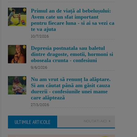
Primul an de viață al bebelușului:
Avem cate un sfat important
pentru fiecare luna - si ai sa vezi ca
te va ajuta
10/7/2026
Depresia postnatala sau baletul
dintre dragoste, emotii, hormoni si
oboseala crunta - confesiuni
9/6/2026
Nu am vrut să renunț la alăptare.
Si am căutat până am găsit cauza
durerii - confesiunile unei mame
care alăptează
27/3/2026
ULTIMILE ARTICOLE
NOUTATI AICI