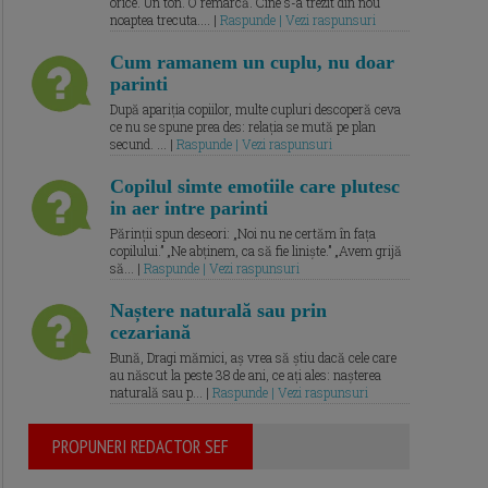
orice. Un ton. O remarcă. Cine s-a trezit din nou
noaptea trecuta.... |
Raspunde | Vezi raspunsuri
Cum ramanem un cuplu, nu doar
parinti
După apariția copiilor, multe cupluri descoperă ceva
ce nu se spune prea des: relația se mută pe plan
secund. ... |
Raspunde | Vezi raspunsuri
Copilul simte emotiile care plutesc
in aer intre parinti
Părinții spun deseori: „Noi nu ne certăm în fața
copilului.” „Ne abținem, ca să fie liniște.” „Avem grijă
să... |
Raspunde | Vezi raspunsuri
Naștere naturală sau prin
cezariană
Bună, Dragi mămici, aș vrea să știu dacă cele care
au născut la peste 38 de ani, ce ați ales: nașterea
naturală sau p... |
Raspunde | Vezi raspunsuri
PROPUNERI REDACTOR SEF