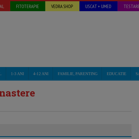
AL
FITOTERAPIE
VEDRA SHOP
USCAT + UMED
TESTARE
L
1-3 ANI
4-12 ANI
FAMILIE, PARENTING
EDUCATIE
S
nastere