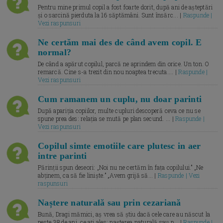
Pentru mine primul copil a fost foarte dorit, după ani de așteptări
și o sarcină pierduta la 16 săptămâni. Sunt însărc... |
Raspunde |
Vezi raspunsuri
Ne certăm mai des de când avem copil. E
normal?
De când a apărut copilul, parcă ne aprindem din orice. Un ton. O
remarcă. Cine s-a trezit din nou noaptea trecuta.... |
Raspunde |
Vezi raspunsuri
Cum ramanem un cuplu, nu doar parinti
După apariția copiilor, multe cupluri descoperă ceva ce nu se
spune prea des: relația se mută pe plan secund. ... |
Raspunde |
Vezi raspunsuri
Copilul simte emotiile care plutesc in aer
intre parinti
Părinții spun deseori: „Noi nu ne certăm în fața copilului.” „Ne
abținem, ca să fie liniște.” „Avem grijă să... |
Raspunde | Vezi
raspunsuri
Naștere naturală sau prin cezariană
Bună, Dragi mămici, aș vrea să știu dacă cele care au născut la
peste 38 de ani, ce ați ales: nașterea naturală sau p... |
Raspunde |