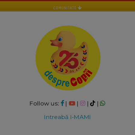
COMUNITATE
Follow us:
|
|
|
|
Intreabă I-MAMI