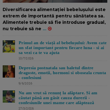
16/7/2026
AUTOR: EDITOR DC.
Diversificarea alimentației bebelușului este
extrem de importantă pentru sănătatea sa.
Alimentele trebuie să fie introduse gradual,
nu trebuie să ne
...
Primul an de viață al bebelușului: Avem cate
un sfat important pentru fiecare luna - si ai
sa vezi ca te va ajuta
10/7/2026
Depresia postnatala sau baletul dintre
dragoste, emotii, hormoni si oboseala crunta
- confesiuni
9/6/2026
Nu am vrut să renunț la alăptare. Si am
căutat până am găsit cauza durerii -
confesiunile unei mame care alăptează
27/3/2026