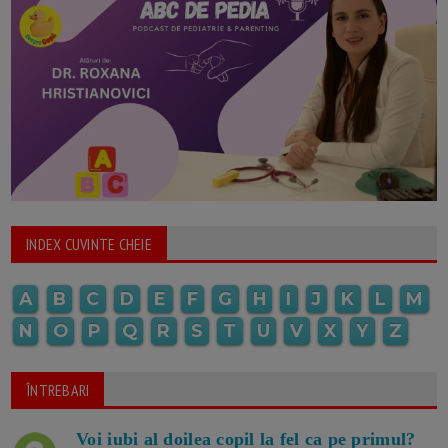
INDEX CUVINTE CHEIE
A
B
C
D
E
F
G
H
I
J
K
L
M
N
O
P
Q
R
S
T
U
V
X
Y
Z
ÎNTREBARI
Voi iubi al doilea copil la fel ca pe primul?