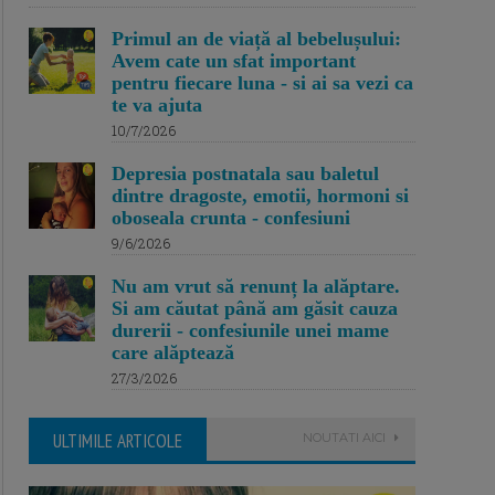
Primul an de viață al bebelușului:
Avem cate un sfat important
pentru fiecare luna - si ai sa vezi ca
te va ajuta
10/7/2026
Depresia postnatala sau baletul
dintre dragoste, emotii, hormoni si
oboseala crunta - confesiuni
9/6/2026
Nu am vrut să renunț la alăptare.
Si am căutat până am găsit cauza
durerii - confesiunile unei mame
care alăptează
27/3/2026
ULTIMILE ARTICOLE
NOUTATI AICI