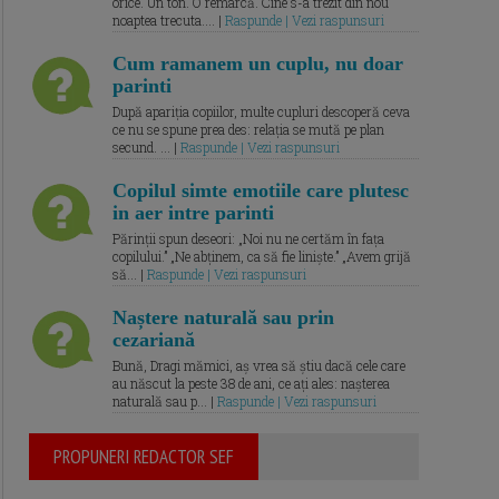
orice. Un ton. O remarcă. Cine s-a trezit din nou
noaptea trecuta.... |
Raspunde | Vezi raspunsuri
Cum ramanem un cuplu, nu doar
parinti
După apariția copiilor, multe cupluri descoperă ceva
ce nu se spune prea des: relația se mută pe plan
secund. ... |
Raspunde | Vezi raspunsuri
Copilul simte emotiile care plutesc
in aer intre parinti
Părinții spun deseori: „Noi nu ne certăm în fața
copilului.” „Ne abținem, ca să fie liniște.” „Avem grijă
să... |
Raspunde | Vezi raspunsuri
Naștere naturală sau prin
cezariană
Bună, Dragi mămici, aș vrea să știu dacă cele care
au născut la peste 38 de ani, ce ați ales: nașterea
naturală sau p... |
Raspunde | Vezi raspunsuri
PROPUNERI REDACTOR SEF