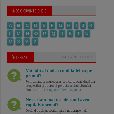
INDEX CUVINTE CHEIE
A
B
C
D
E
F
G
H
I
J
K
L
M
N
O
P
Q
R
S
T
U
V
X
Y
Z
ÎNTREBARI
PUNE O ÎNTREBARE
Voi iubi al doilea copil la fel ca pe
primul?
Pentru mine primul copil a fost foarte dorit, după ani
de așteptări și o sarcină pierduta la 16 săptămâni.
Sunt însărc... |
Raspunde | Vezi raspunsuri
Ne certăm mai des de când avem
copil. E normal?
De când a apărut copilul, parcă ne aprindem din