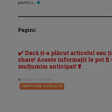
pentru...
Pagini:
✔️ Dacă ți-a plăcut articolul sau ț
share! Aceste informații le pot fi u
mulțumim anticipat! ❣️
SUBIECTE TRATATE:
SIMPTOME OVULATIE