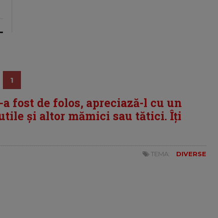
1
i-a fost de folos, apreciază-l cu un
tile și altor mămici sau tătici. Îți
TEMA:
DIVERSE