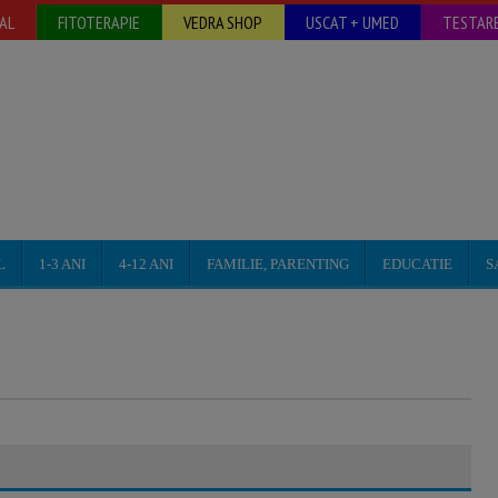
AL
FITOTERAPIE
VEDRA SHOP
USCAT + UMED
TESTARE
L
1-3 ANI
4-12 ANI
FAMILIE, PARENTING
EDUCATIE
S