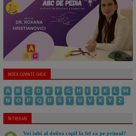
INDEX CUVINTE CHEIE
A
B
C
D
E
F
G
H
I
J
K
L
M
N
O
P
Q
R
S
T
U
V
X
Y
Z
ÎNTREBARI
Voi iubi al doilea copil la fel ca pe primul?