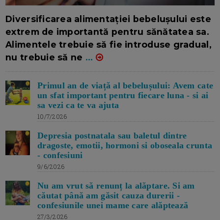
16/7/2026
AUTOR: EDITOR DC.
Diversificarea alimentației bebelușului este
extrem de importantă pentru sănătatea sa.
Alimentele trebuie să fie introduse gradual,
nu trebuie să ne
...
Primul an de viață al bebelușului: Avem cate
un sfat important pentru fiecare luna - si ai
sa vezi ca te va ajuta
10/7/2026
Depresia postnatala sau baletul dintre
dragoste, emotii, hormoni si oboseala crunta
- confesiuni
9/6/2026
Nu am vrut să renunț la alăptare. Si am
căutat până am găsit cauza durerii -
confesiunile unei mame care alăptează
27/3/2026