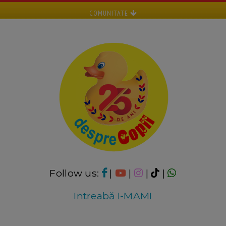
COMUNITATE
Follow us:
|
|
|
|
Intreabă I-MAMI