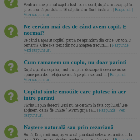
Pentru mine primul copil a fost foarte dorit, după ani de așteptări
și o sarcină pierduta la 16 săptămâni. Sunt însărc... |
Raspunde |
Vezi raspunsuri
Ne certăm mai des de când avem copil. E
normal?
De când a apărut copilul, parcă ne aprindem din orice. Un ton. O
remarcă. Cine s-a trezit din nou noaptea trecuta.... |
Raspunde |
Vezi raspunsuri
Cum ramanem un cuplu, nu doar parinti
După apariția copiilor, multe cupluri descoperă ceva ce nu se
spune prea des: relația se mută pe plan secund. ... |
Raspunde |
Vezi raspunsuri
Copilul simte emotiile care plutesc in aer
intre parinti
Părinții spun deseori: „Noi nu ne certăm în fața copilului.” „Ne
abținem, ca să fie liniște.” „Avem grijă să... |
Raspunde | Vezi
raspunsuri
Naștere naturală sau prin cezariană
Bună, Dragi mămici, aș vrea să știu dacă cele care au născut la
peste 38 de ani, ce ați ales: nașterea naturală sau p... |
Raspunde |