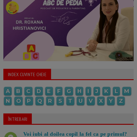
INDEX CUVINTE CHEIE
A
B
C
D
E
F
G
H
I
J
K
L
M
N
O
P
Q
R
S
T
U
V
X
Y
Z
ÎNTREBARI
Voi iubi al doilea copil la fel ca pe primul?