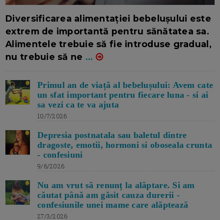
16/7/2026
AUTOR: EDITOR DC.
Diversificarea alimentației bebelușului este
extrem de importantă pentru sănătatea sa.
Alimentele trebuie să fie introduse gradual,
nu trebuie să ne
...
Primul an de viață al bebelușului: Avem cate
un sfat important pentru fiecare luna - si ai
sa vezi ca te va ajuta
10/7/2026
Depresia postnatala sau baletul dintre
dragoste, emotii, hormoni si oboseala crunta
- confesiuni
9/6/2026
Nu am vrut să renunț la alăptare. Si am
căutat până am găsit cauza durerii -
confesiunile unei mame care alăptează
27/3/2026