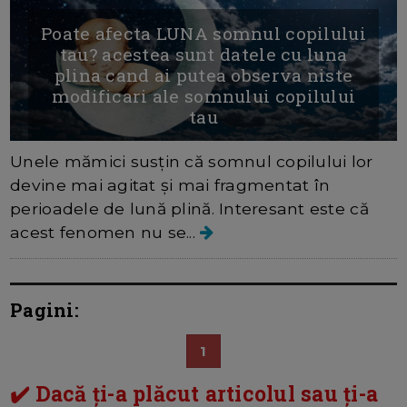
Poate afecta LUNA somnul copilului
tau? acestea sunt datele cu luna
plina cand ai putea observa niste
modificari ale somnului copilului
tau
Unele mămici susțin că somnul copilului lor
devine mai agitat și mai fragmentat în
perioadele de lună plină. Interesant este că
acest fenomen nu se...
Pagini:
1
✔️ Dacă ți-a plăcut articolul sau ți-a