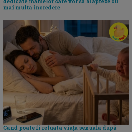
dedicate mamelor care vor sa alapteze cu
mai multa incredere
Cand poate fi reluata viața sexuala după