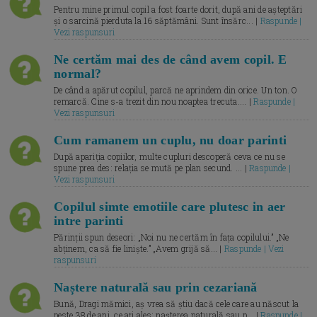
Pentru mine primul copil a fost foarte dorit, după ani de așteptări
și o sarcină pierduta la 16 săptămâni. Sunt însărc... |
Raspunde |
Vezi raspunsuri
Ne certăm mai des de când avem copil. E
normal?
De când a apărut copilul, parcă ne aprindem din orice. Un ton. O
remarcă. Cine s-a trezit din nou noaptea trecuta.... |
Raspunde |
Vezi raspunsuri
Cum ramanem un cuplu, nu doar parinti
După apariția copiilor, multe cupluri descoperă ceva ce nu se
spune prea des: relația se mută pe plan secund. ... |
Raspunde |
Vezi raspunsuri
Copilul simte emotiile care plutesc in aer
intre parinti
Părinții spun deseori: „Noi nu ne certăm în fața copilului.” „Ne
abținem, ca să fie liniște.” „Avem grijă să... |
Raspunde | Vezi
raspunsuri
Naștere naturală sau prin cezariană
Bună, Dragi mămici, aș vrea să știu dacă cele care au născut la
peste 38 de ani, ce ați ales: nașterea naturală sau p... |
Raspunde |