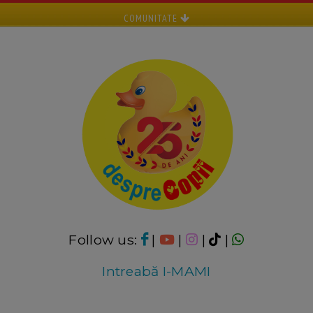
COMUNITATE
Follow us:
|
|
|
|
Intreabă I-MAMI