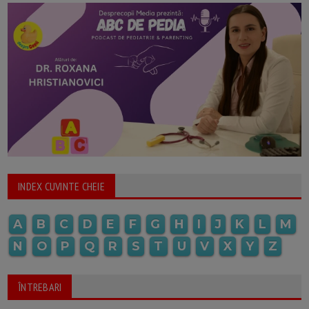
INDEX CUVINTE CHEIE
A
B
C
D
E
F
G
H
I
J
K
L
M
N
O
P
Q
R
S
T
U
V
X
Y
Z
ÎNTREBARI