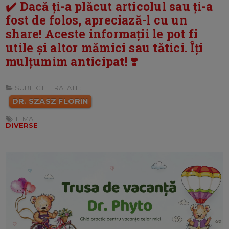
✔️ Dacă ți-a plăcut articolul sau ți-a
fost de folos, apreciază-l cu un
share! Aceste informații le pot fi
utile și altor mămici sau tătici. Îți
mulțumim anticipat! ❣️
SUBIECTE TRATATE:
DR. SZASZ FLORIN
TEMA:
DIVERSE