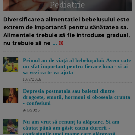
Pediatrie
16/7/2026
AUTOR: EDITOR DC.
Diversificarea alimentației bebelușului este
extrem de importantă pentru sănătatea sa.
Alimentele trebuie să fie introduse gradual,
nu trebuie să ne
...
Primul an de viață al bebelușului: Avem cate
un sfat important pentru fiecare luna - si ai
sa vezi ca te va ajuta
10/7/2026
Depresia postnatala sau baletul dintre
dragoste, emotii, hormoni si oboseala crunta
- confesiuni
9/6/2026
Nu am vrut să renunț la alăptare. Si am
căutat până am găsit cauza durerii -
confesiunile unei mame care alăptează