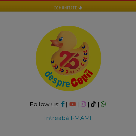
COMUNITATE
Follow us:
|
|
|
|
Intreabă I-MAMI