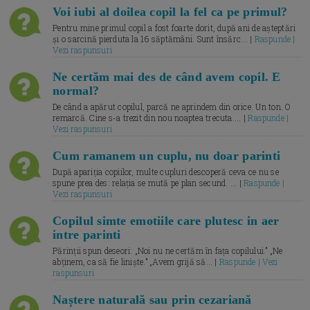
Voi iubi al doilea copil la fel ca pe primul?
Pentru mine primul copil a fost foarte dorit, după ani de așteptări
și o sarcină pierduta la 16 săptămâni. Sunt însărc... |
Raspunde |
Vezi raspunsuri
Ne certăm mai des de când avem copil. E
normal?
De când a apărut copilul, parcă ne aprindem din orice. Un ton. O
remarcă. Cine s-a trezit din nou noaptea trecuta.... |
Raspunde |
Vezi raspunsuri
Cum ramanem un cuplu, nu doar parinti
După apariția copiilor, multe cupluri descoperă ceva ce nu se
spune prea des: relația se mută pe plan secund. ... |
Raspunde |
Vezi raspunsuri
Copilul simte emotiile care plutesc in aer
intre parinti
Părinții spun deseori: „Noi nu ne certăm în fața copilului.” „Ne
abținem, ca să fie liniște.” „Avem grijă să... |
Raspunde | Vezi
raspunsuri
Naștere naturală sau prin cezariană