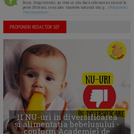
Bună, Dragi mămici, aș vrea să știu dacă cele care au născut la
peste 38 de ani, ce ați ales: nașterea naturală sau p... |
Raspunde |
Vezi raspunsuri
PROPUNERI REDACTOR SEF
11 NU-uri in diversificarea
și alimentația bebelușului -
conform Academiei de