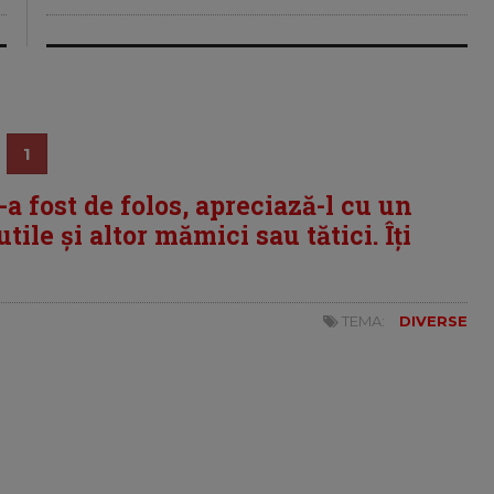
1
i-a fost de folos, apreciază-l cu un
tile și altor mămici sau tătici. Îți
TEMA:
DIVERSE