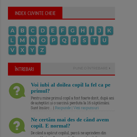
INDEX CUVINTE CHEIE
A
B
C
D
E
F
G
H
I
J
K
L
M
N
O
P
Q
R
S
T
U
V
X
Y
Z
ÎNTREBARI
PUNE O ÎNTREBARE
Voi iubi al doilea copil la fel ca pe
primul?
Pentru mine primul copil a fost foarte dorit, după ani
de așteptări și o sarcină pierduta la 16 săptămâni.
Sunt însărc... |
Raspunde | Vezi raspunsuri
Ne certăm mai des de când avem
copil. E normal?
De când a apărut copilul, parcă ne aprindem din