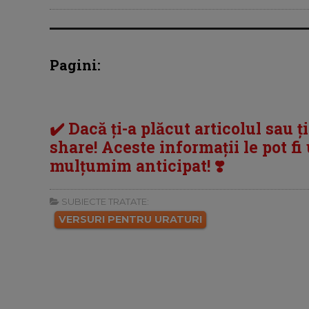
Pagini:
✔️ Dacă ți-a plăcut articolul sau ț
share! Aceste informații le pot fi u
mulțumim anticipat! ❣️
SUBIECTE TRATATE:
VERSURI PENTRU URATURI