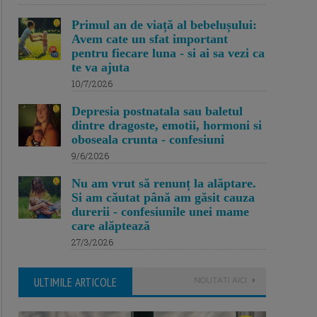
Primul an de viață al bebelușului:
Avem cate un sfat important
pentru fiecare luna - si ai sa vezi ca
te va ajuta
10/7/2026
Depresia postnatala sau baletul
dintre dragoste, emotii, hormoni si
oboseala crunta - confesiuni
9/6/2026
Nu am vrut să renunț la alăptare.
Si am căutat până am găsit cauza
durerii - confesiunile unei mame
care alăptează
27/3/2026
ULTIMILE ARTICOLE
NOUTATI AICI