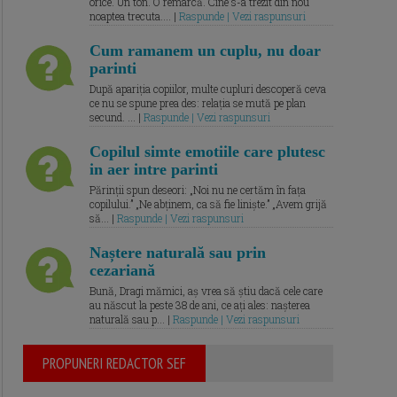
orice. Un ton. O remarcă. Cine s-a trezit din nou
noaptea trecuta.... |
Raspunde | Vezi raspunsuri
Cum ramanem un cuplu, nu doar
parinti
După apariția copiilor, multe cupluri descoperă ceva
ce nu se spune prea des: relația se mută pe plan
secund. ... |
Raspunde | Vezi raspunsuri
Copilul simte emotiile care plutesc
in aer intre parinti
Părinții spun deseori: „Noi nu ne certăm în fața
copilului.” „Ne abținem, ca să fie liniște.” „Avem grijă
să... |
Raspunde | Vezi raspunsuri
Naștere naturală sau prin
cezariană
Bună, Dragi mămici, aș vrea să știu dacă cele care
au născut la peste 38 de ani, ce ați ales: nașterea
naturală sau p... |
Raspunde | Vezi raspunsuri
PROPUNERI REDACTOR SEF