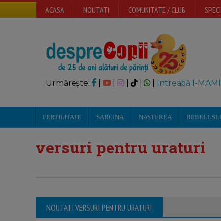
ACASA
NOUTATI
COMUNITATE / CLUB
SPECI
Urmărește:
|
|
|
|
|
Intreabă I-MAMI
FERTILITATE
SARCINA
NASTEREA
BEBELUSU
versuri pentru uraturi
NOUTATI VERSURI PENTRU URATURI