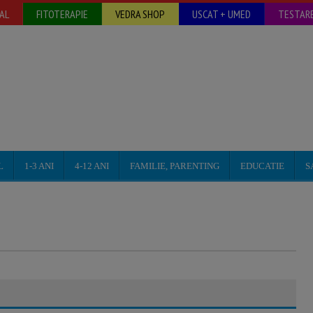
AL
FITOTERAPIE
VEDRA SHOP
USCAT + UMED
TESTARE
L
1-3 ANI
4-12 ANI
FAMILIE, PARENTING
EDUCATIE
S