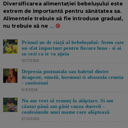
Diversificarea alimentației bebelușului este
extrem de importantă pentru sănătatea sa.
Alimentele trebuie să fie introduse gradual,
nu trebuie să ne
...
Primul an de viață al bebelușului: Avem cate
un sfat important pentru fiecare luna - si ai
sa vezi ca te va ajuta
10/7/2026
Depresia postnatala sau baletul dintre
dragoste, emotii, hormoni si oboseala crunta
- confesiuni
9/6/2026
Nu am vrut să renunț la alăptare. Si am
căutat până am găsit cauza durerii -
confesiunile unei mame care alăptează
27/3/2026