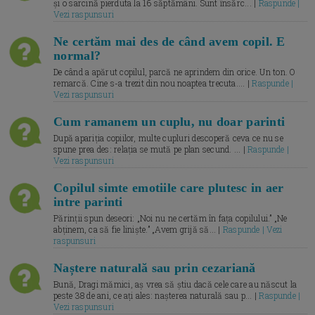
și o sarcină pierduta la 16 săptămâni. Sunt însărc... |
Raspunde |
Vezi raspunsuri
Ne certăm mai des de când avem copil. E
normal?
De când a apărut copilul, parcă ne aprindem din orice. Un ton. O
remarcă. Cine s-a trezit din nou noaptea trecuta.... |
Raspunde |
Vezi raspunsuri
Cum ramanem un cuplu, nu doar parinti
După apariția copiilor, multe cupluri descoperă ceva ce nu se
spune prea des: relația se mută pe plan secund. ... |
Raspunde |
Vezi raspunsuri
Copilul simte emotiile care plutesc in aer
intre parinti
Părinții spun deseori: „Noi nu ne certăm în fața copilului.” „Ne
abținem, ca să fie liniște.” „Avem grijă să... |
Raspunde | Vezi
raspunsuri
Naștere naturală sau prin cezariană
Bună, Dragi mămici, aș vrea să știu dacă cele care au născut la
peste 38 de ani, ce ați ales: nașterea naturală sau p... |
Raspunde |
Vezi raspunsuri