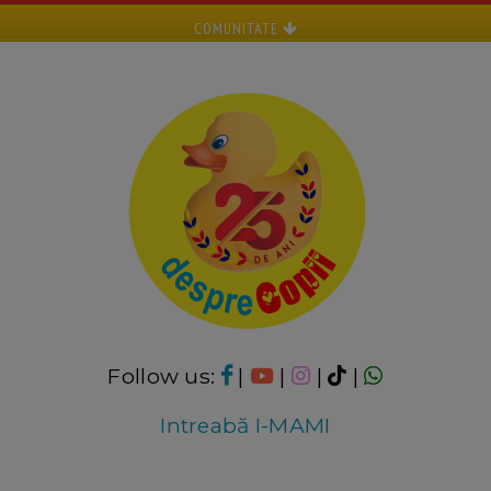
COMUNITATE
Follow us:
|
|
|
|
Intreabă I-MAMI