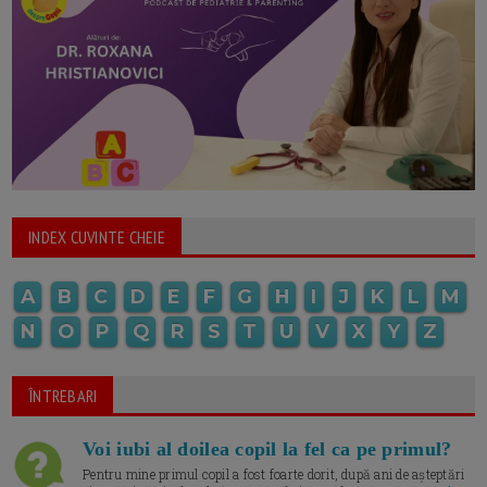
INDEX CUVINTE CHEIE
A
B
C
D
E
F
G
H
I
J
K
L
M
N
O
P
Q
R
S
T
U
V
X
Y
Z
ÎNTREBARI
Voi iubi al doilea copil la fel ca pe primul?
Pentru mine primul copil a fost foarte dorit, după ani de așteptări