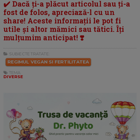
✔️ Dacă ți-a plăcut articolul sau ți-a
fost de folos, apreciază-l cu un
share! Aceste informații le pot fi
utile și altor mămici sau tătici. Îți
mulțumim anticipat! ❣️
SUBIECTE TRATATE:
REGIMUL VEGAN SI FERTILITATEA
TEMA:
DIVERSE