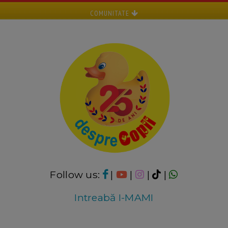
COMUNITATE
Follow us:
|
|
|
|
Intreabă I-MAMI