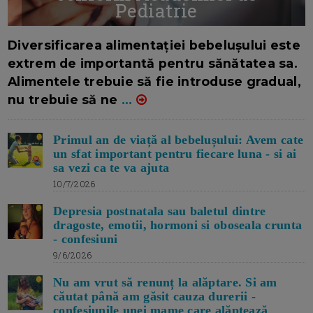
Pediatrie
16/7/2026
AUTOR: EDITOR DC.
Diversificarea alimentației bebelușului este
extrem de importantă pentru sănătatea sa.
Alimentele trebuie să fie introduse gradual,
nu trebuie să ne
...
Primul an de viață al bebelușului: Avem cate
un sfat important pentru fiecare luna - si ai
sa vezi ca te va ajuta
10/7/2026
Depresia postnatala sau baletul dintre
dragoste, emotii, hormoni si oboseala crunta
- confesiuni
9/6/2026
Nu am vrut să renunț la alăptare. Si am
căutat până am găsit cauza durerii -
confesiunile unei mame care alăptează