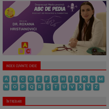
INDEX CUVINTE CHEIE
A
B
C
D
E
F
G
H
I
J
K
L
M
N
O
P
Q
R
S
T
U
V
X
Y
Z
ÎNTREBARI