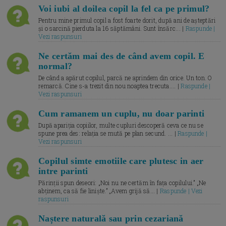
Voi iubi al doilea copil la fel ca pe primul?
Pentru mine primul copil a fost foarte dorit, după ani de așteptări
și o sarcină pierduta la 16 săptămâni. Sunt însărc... |
Raspunde |
Vezi raspunsuri
Ne certăm mai des de când avem copil. E
normal?
De când a apărut copilul, parcă ne aprindem din orice. Un ton. O
remarcă. Cine s-a trezit din nou noaptea trecuta.... |
Raspunde |
Vezi raspunsuri
Cum ramanem un cuplu, nu doar parinti
După apariția copiilor, multe cupluri descoperă ceva ce nu se
spune prea des: relația se mută pe plan secund. ... |
Raspunde |
Vezi raspunsuri
Copilul simte emotiile care plutesc in aer
intre parinti
Părinții spun deseori: „Noi nu ne certăm în fața copilului.” „Ne
abținem, ca să fie liniște.” „Avem grijă să... |
Raspunde | Vezi
raspunsuri
Naștere naturală sau prin cezariană