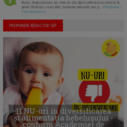
Bună, Dragi mămici, aș vrea să știu dacă cele care au născut la
peste 38 de ani, ce ați ales: nașterea naturală sau p... |
Raspunde |
Vezi raspunsuri
PROPUNERI REDACTOR SEF
11 NU-uri in diversificarea
și alimentația bebelușului -
conform Academiei de