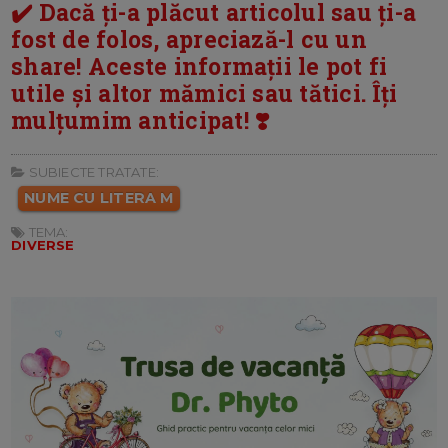
✔️ Dacă ți-a plăcut articolul sau ți-a
fost de folos, apreciază-l cu un
share! Aceste informații le pot fi
utile și altor mămici sau tătici. Îți
mulțumim anticipat! ❣️
SUBIECTE TRATATE:
NUME CU LITERA M
TEMA:
DIVERSE