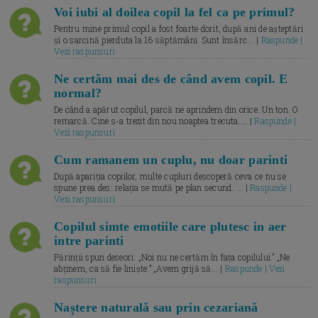
Voi iubi al doilea copil la fel ca pe primul?
Pentru mine primul copil a fost foarte dorit, după ani de așteptări
și o sarcină pierduta la 16 săptămâni. Sunt însărc... |
Raspunde |
Vezi raspunsuri
Ne certăm mai des de când avem copil. E
normal?
De când a apărut copilul, parcă ne aprindem din orice. Un ton. O
remarcă. Cine s-a trezit din nou noaptea trecuta.... |
Raspunde |
Vezi raspunsuri
Cum ramanem un cuplu, nu doar parinti
După apariția copiilor, multe cupluri descoperă ceva ce nu se
spune prea des: relația se mută pe plan secund. ... |
Raspunde |
Vezi raspunsuri
Copilul simte emotiile care plutesc in aer
intre parinti
Părinții spun deseori: „Noi nu ne certăm în fața copilului.” „Ne
abținem, ca să fie liniște.” „Avem grijă să... |
Raspunde | Vezi
raspunsuri
Naștere naturală sau prin cezariană