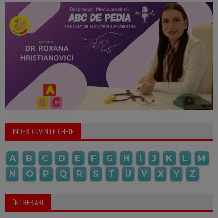
INDEX CUVINTE CHEIE
A
B
C
D
E
F
G
H
I
J
K
L
M
N
O
P
Q
R
S
T
U
V
X
Y
Z
ÎNTREBARI