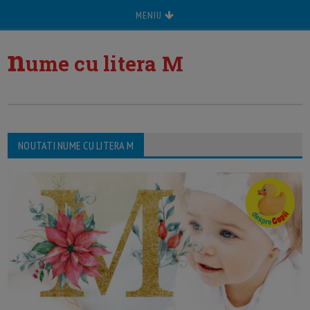
MENIU
n
ume cu litera M
NOUTATI NUME CU LITERA M