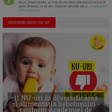
Bună, Dragi mămici, aș vrea să știu dacă cele care au născut la
peste 38 de ani, ce ați ales: nașterea naturală sau p... |
Raspunde |
Vezi raspunsuri
PROPUNERI REDACTOR SEF
11 NU-uri in diversificarea
și alimentația bebelușului -
conform Academiei de