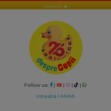
COMUNITATE
Follow us:
|
|
|
|
Intreabă I-MAMI