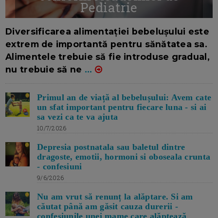
Pediatrie
16/7/2026
AUTOR: EDITOR DC.
Diversificarea alimentației bebelușului este
extrem de importantă pentru sănătatea sa.
Alimentele trebuie să fie introduse gradual,
nu trebuie să ne
...
Primul an de viață al bebelușului: Avem cate
un sfat important pentru fiecare luna - si ai
sa vezi ca te va ajuta
10/7/2026
Depresia postnatala sau baletul dintre
dragoste, emotii, hormoni si oboseala crunta
- confesiuni
9/6/2026
Nu am vrut să renunț la alăptare. Si am
căutat până am găsit cauza durerii -
confesiunile unei mame care alăptează