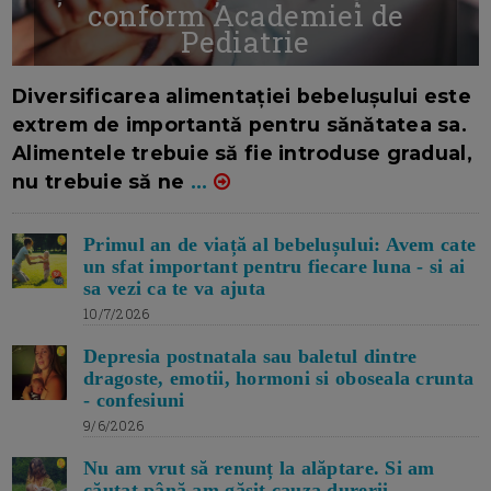
conform Academiei de
Pediatrie
16/7/2026
AUTOR: EDITOR DC.
Diversificarea alimentației bebelușului este
extrem de importantă pentru sănătatea sa.
Alimentele trebuie să fie introduse gradual,
nu trebuie să ne
...
Primul an de viață al bebelușului: Avem cate
un sfat important pentru fiecare luna - si ai
sa vezi ca te va ajuta
10/7/2026
Depresia postnatala sau baletul dintre
dragoste, emotii, hormoni si oboseala crunta
- confesiuni
9/6/2026
Nu am vrut să renunț la alăptare. Si am
căutat până am găsit cauza durerii -