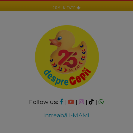
COMUNITATE
Follow us:
|
|
|
|
Intreabă I-MAMI