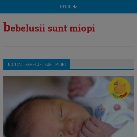
MENIU
b
ebelusii sunt miopi
NOUTATI BEBELUSII SUNT MIOPI