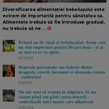
16/7/2026
AUTOR: EDITOR DC.
Diversificarea alimentației bebelușului este
extrem de importantă pentru sănătatea sa.
Alimentele trebuie să fie introduse gradual,
nu trebuie să ne
...
Primul an de viață al bebelușului: Avem cate
un sfat important pentru fiecare luna - si ai
sa vezi ca te va ajuta
10/7/2026
Depresia postnatala sau baletul dintre
dragoste, emotii, hormoni si oboseala crunta
- confesiuni
9/6/2026
Nu am vrut să renunț la alăptare. Si am
căutat până am găsit cauza durerii -
confesiunile unei mame care alăptează
27/3/2026