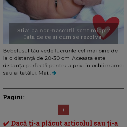
Stiai ca nou-nascutii sunt miopi?
Iata de ce si cum se rezolva.
Bebelușul tău vede lucrurile cel mai bine de
la o distanță de 20-30 cm. Aceasta este
distanța perfectă pentru a privi în ochii mamei
sau ai tatălui. Mai...
Pagini:
1
✔️ Dacă ți-a plăcut articolul sau ți-a