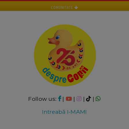
COMUNITATE
Follow us:
|
|
|
|
Intreabă I-MAMI