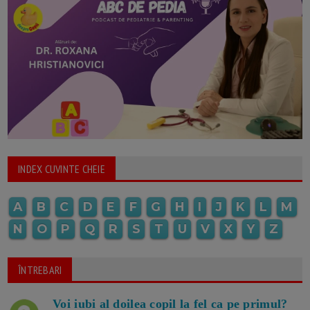
INDEX CUVINTE CHEIE
A
B
C
D
E
F
G
H
I
J
K
L
M
N
O
P
Q
R
S
T
U
V
X
Y
Z
ÎNTREBARI
Voi iubi al doilea copil la fel ca pe primul?