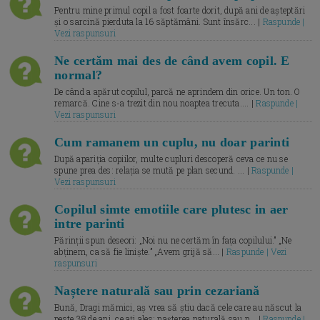
Pentru mine primul copil a fost foarte dorit, după ani de așteptări
și o sarcină pierduta la 16 săptămâni. Sunt însărc... |
Raspunde |
Vezi raspunsuri
Ne certăm mai des de când avem copil. E
normal?
De când a apărut copilul, parcă ne aprindem din orice. Un ton. O
remarcă. Cine s-a trezit din nou noaptea trecuta.... |
Raspunde |
Vezi raspunsuri
Cum ramanem un cuplu, nu doar parinti
După apariția copiilor, multe cupluri descoperă ceva ce nu se
spune prea des: relația se mută pe plan secund. ... |
Raspunde |
Vezi raspunsuri
Copilul simte emotiile care plutesc in aer
intre parinti
Părinții spun deseori: „Noi nu ne certăm în fața copilului.” „Ne
abținem, ca să fie liniște.” „Avem grijă să... |
Raspunde | Vezi
raspunsuri
Naștere naturală sau prin cezariană
Bună, Dragi mămici, aș vrea să știu dacă cele care au născut la
peste 38 de ani, ce ați ales: nașterea naturală sau p... |
Raspunde |