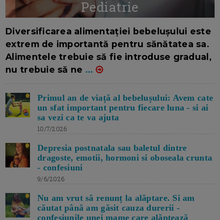
Pediatrie
16/7/2026
AUTOR: EDITOR DC.
Diversificarea alimentației bebelușului este
extrem de importantă pentru sănătatea sa.
Alimentele trebuie să fie introduse gradual,
nu trebuie să ne
...
Primul an de viață al bebelușului: Avem cate
un sfat important pentru fiecare luna - si ai
sa vezi ca te va ajuta
10/7/2026
Depresia postnatala sau baletul dintre
dragoste, emotii, hormoni si oboseala crunta
- confesiuni
9/6/2026
Nu am vrut să renunț la alăptare. Si am
căutat până am găsit cauza durerii -
confesiunile unei mame care alăptează