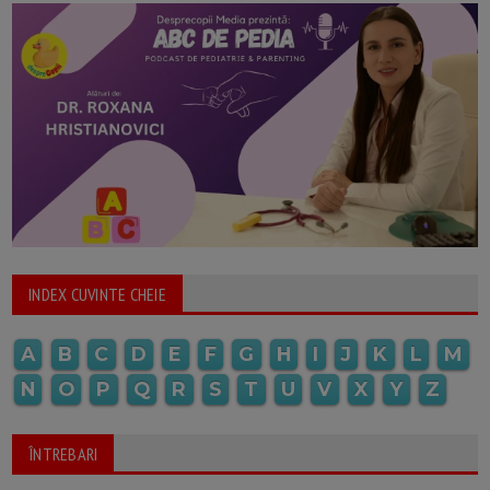
INDEX CUVINTE CHEIE
A
B
C
D
E
F
G
H
I
J
K
L
M
N
O
P
Q
R
S
T
U
V
X
Y
Z
ÎNTREBARI