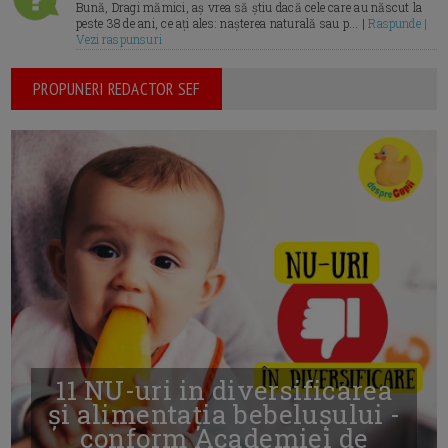
Bună, Dragi mămici, aș vrea să știu dacă cele care au născut la
peste 38 de ani, ce ați ales: nașterea naturală sau p... |
Raspunde |
Vezi raspunsuri
PROPUNERI REDACTOR SEF
11 NU-uri in diversificarea
și alimentația bebelușului -
conform Academiei de