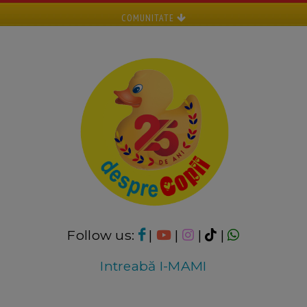
COMUNITATE
Follow us:
|
|
|
|
Intreabă I-MAMI