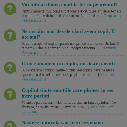
Voi iubi al doilea copil la fel ca pe primul?
Pentru mine primul copil a fost foarte dorit, după ani de așteptări
și o sarcină pierduta la 16 săptămâni. Sunt însărc... |
Raspunde |
Vezi raspunsuri
Ne certăm mai des de când avem copil. E
normal?
De când a apărut copilul, parcă ne aprindem din orice. Un ton. O
remarcă. Cine s-a trezit din nou noaptea trecuta.... |
Raspunde |
Vezi raspunsuri
Cum ramanem un cuplu, nu doar parinti
După apariția copiilor, multe cupluri descoperă ceva ce nu se
spune prea des: relația se mută pe plan secund. ... |
Raspunde |
Vezi raspunsuri
Copilul simte emotiile care plutesc in aer
intre parinti
Părinții spun deseori: „Noi nu ne certăm în fața copilului.” „Ne
abținem, ca să fie liniște.” „Avem grijă să... |
Raspunde | Vezi
raspunsuri
Naștere naturală sau prin cezariană