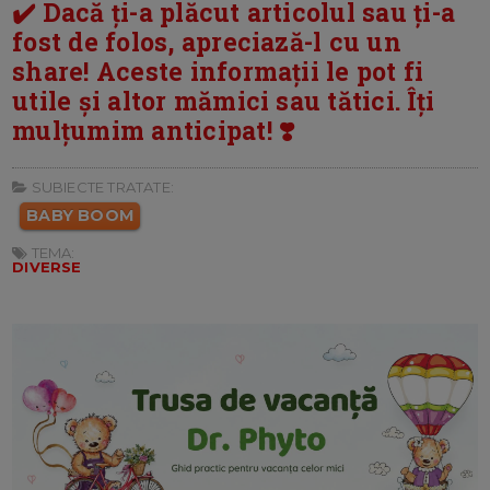
✔️ Dacă ți-a plăcut articolul sau ți-a
fost de folos, apreciază-l cu un
share! Aceste informații le pot fi
utile și altor mămici sau tătici. Îți
mulțumim anticipat! ❣️
SUBIECTE TRATATE:
BABY BOOM
TEMA:
DIVERSE