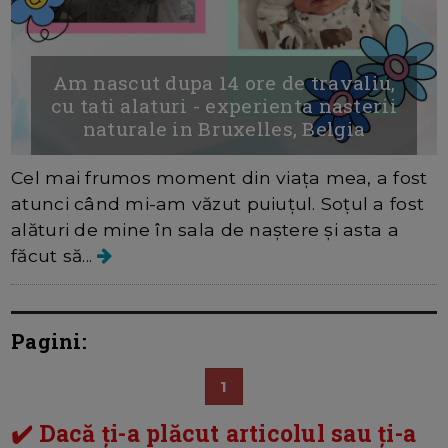
Am nascut dupa 14 ore de travaliu,
cu tati alaturi - experienta nasterii
naturale in Bruxelles, Belgia
Cel mai frumos moment din viața mea, a fost
atunci când mi-am văzut puiuțul. Soțul a fost
alături de mine în sala de naștere și asta a
făcut să...
Pagini:
1
✔️ Dacă ți-a plăcut articolul sau ți-a