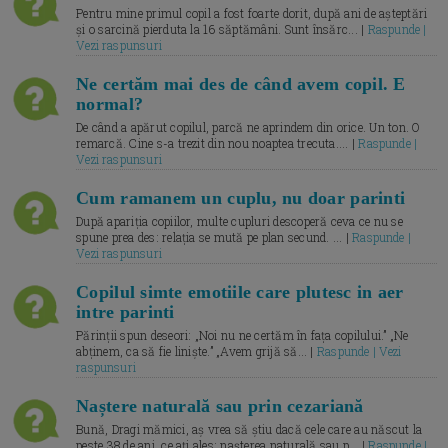
Pentru mine primul copil a fost foarte dorit, după ani de așteptări
și o sarcină pierduta la 16 săptămâni. Sunt însărc... |
Raspunde |
Vezi raspunsuri
Ne certăm mai des de când avem copil. E
normal?
De când a apărut copilul, parcă ne aprindem din orice. Un ton. O
remarcă. Cine s-a trezit din nou noaptea trecuta.... |
Raspunde |
Vezi raspunsuri
Cum ramanem un cuplu, nu doar parinti
După apariția copiilor, multe cupluri descoperă ceva ce nu se
spune prea des: relația se mută pe plan secund. ... |
Raspunde |
Vezi raspunsuri
Copilul simte emotiile care plutesc in aer
intre parinti
Părinții spun deseori: „Noi nu ne certăm în fața copilului.” „Ne
abținem, ca să fie liniște.” „Avem grijă să... |
Raspunde | Vezi
raspunsuri
Naștere naturală sau prin cezariană
Bună, Dragi mămici, aș vrea să știu dacă cele care au născut la
peste 38 de ani, ce ați ales: nașterea naturală sau p... |
Raspunde |