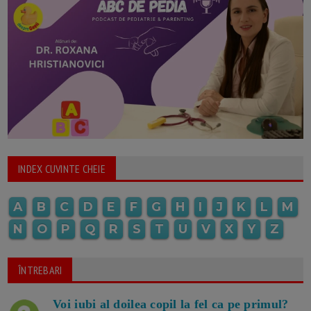
INDEX CUVINTE CHEIE
A
B
C
D
E
F
G
H
I
J
K
L
M
N
O
P
Q
R
S
T
U
V
X
Y
Z
ÎNTREBARI
Voi iubi al doilea copil la fel ca pe primul?