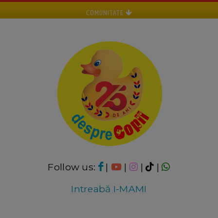
COMUNITATE
Follow us:
|
|
|
|
Intreabă I-MAMI