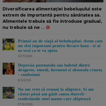
16/7/2026
AUTOR: EDITOR DC.
Diversificarea alimentației bebelușului este
extrem de importantă pentru sănătatea sa.
Alimentele trebuie să fie introduse gradual,
nu trebuie să ne
...
Primul an de viață al bebelușului: Avem cate
un sfat important pentru fiecare luna - si ai
sa vezi ca te va ajuta
10/7/2026
Depresia postnatala sau baletul dintre
dragoste, emotii, hormoni si oboseala crunta
- confesiuni
9/6/2026
Nu am vrut să renunț la alăptare. Si am
căutat până am găsit cauza durerii -
confesiunile unei mame care alăptează
27/3/2026