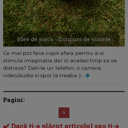
Idee de joaca - Concurs de sunete
Ce mai pot face copiii afara pentru a-si
stimula imaginatia dar in acelasi timp sa se
distreze? Dati-le un telefon, o camera
video/audio si spor la treaba :)...
Pagini:
1
✔️ Dacă ți-a plăcut articolul sau ți-a