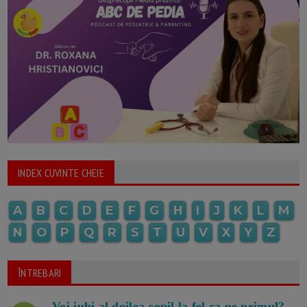
INDEX CUVINTE CHEIE
A
B
C
D
E
F
G
H
I
J
K
L
M
N
O
P
Q
R
S
T
U
V
X
Y
Z
ÎNTREBARI
Voi iubi al doilea copil la fel ca pe primul?