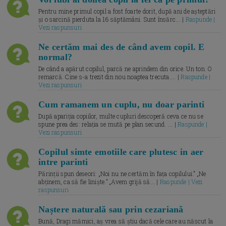
Pentru mine primul copil a fost foarte dorit, după ani de așteptări
și o sarcină pierduta la 16 săptămâni. Sunt însărc... |
Raspunde |
Vezi raspunsuri
Ne certăm mai des de când avem copil. E
normal?
De când a apărut copilul, parcă ne aprindem din orice. Un ton. O
remarcă. Cine s-a trezit din nou noaptea trecuta.... |
Raspunde |
Vezi raspunsuri
Cum ramanem un cuplu, nu doar parinti
După apariția copiilor, multe cupluri descoperă ceva ce nu se
spune prea des: relația se mută pe plan secund. ... |
Raspunde |
Vezi raspunsuri
Copilul simte emotiile care plutesc in aer
intre parinti
Părinții spun deseori: „Noi nu ne certăm în fața copilului.” „Ne
abținem, ca să fie liniște.” „Avem grijă să... |
Raspunde | Vezi
raspunsuri
Naștere naturală sau prin cezariană
Bună, Dragi mămici, aș vrea să știu dacă cele care au născut la