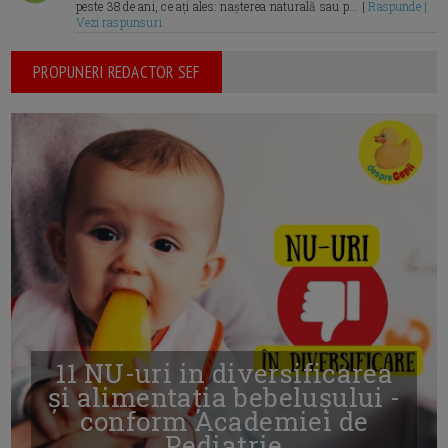
peste 38 de ani, ce ați ales: nașterea naturală sau p... |
Raspunde |
Vezi raspunsuri
PROPUNERI REDACTOR SEF
11 NU-uri in diversificarea
și alimentația bebelușului -
conform Academiei de
Pediatrie