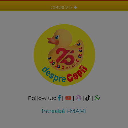
COMUNITATE
Follow us:
|
|
|
|
Intreabă I-MAMI