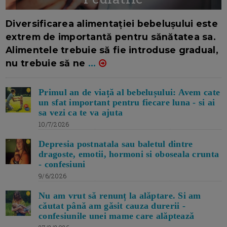
16/7/2026
AUTOR: EDITOR DC.
Diversificarea alimentației bebelușului este
extrem de importantă pentru sănătatea sa.
Alimentele trebuie să fie introduse gradual,
nu trebuie să ne
...
Primul an de viață al bebelușului: Avem cate
un sfat important pentru fiecare luna - si ai
sa vezi ca te va ajuta
10/7/2026
Depresia postnatala sau baletul dintre
dragoste, emotii, hormoni si oboseala crunta
- confesiuni
9/6/2026
Nu am vrut să renunț la alăptare. Si am
căutat până am găsit cauza durerii -
confesiunile unei mame care alăptează