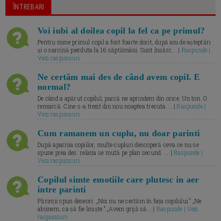
ÎNTREBARI
Voi iubi al doilea copil la fel ca pe primul?
Pentru mine primul copil a fost foarte dorit, după ani de așteptări
și o sarcină pierduta la 16 săptămâni. Sunt însărc... |
Raspunde |
Vezi raspunsuri
Ne certăm mai des de când avem copil. E
normal?
De când a apărut copilul, parcă ne aprindem din orice. Un ton. O
remarcă. Cine s-a trezit din nou noaptea trecuta.... |
Raspunde |
Vezi raspunsuri
Cum ramanem un cuplu, nu doar parinti
După apariția copiilor, multe cupluri descoperă ceva ce nu se
spune prea des: relația se mută pe plan secund. ... |
Raspunde |
Vezi raspunsuri
Copilul simte emotiile care plutesc in aer
intre parinti
Părinții spun deseori: „Noi nu ne certăm în fața copilului.” „Ne
abținem, ca să fie liniște.” „Avem grijă să... |
Raspunde | Vezi
raspunsuri