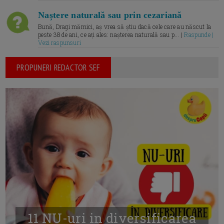
Naștere naturală sau prin cezariană
Bună, Dragi mămici, aș vrea să știu dacă cele care au născut la
peste 38 de ani, ce ați ales: nașterea naturală sau p... |
Raspunde |
Vezi raspunsuri
PROPUNERI REDACTOR SEF
11 NU-uri in diversificarea