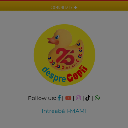
COMUNITATE
Follow us:
|
|
|
|
Intreabă I-MAMI