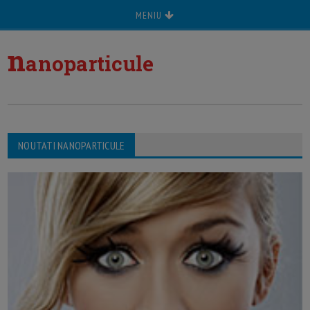
MENIU
n
anoparticule
NOUTATI NANOPARTICULE