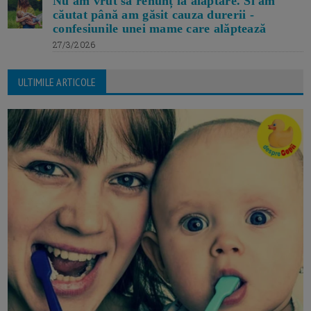
Nu am vrut să renunț la alăptare. Si am
căutat până am găsit cauza durerii -
confesiunile unei mame care alăptează
27/3/2026
ULTIMILE ARTICOLE