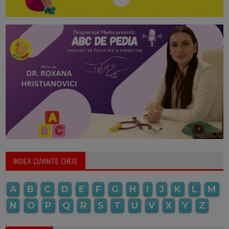
INDEX CUVINTE CHEIE
A
B
C
D
E
F
G
H
I
J
K
L
M
N
O
P
Q
R
S
T
U
V
X
Y
Z