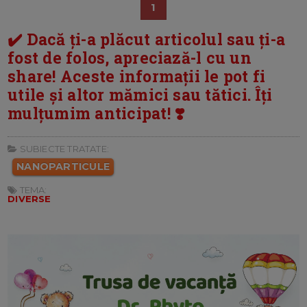
1
✔️ Dacă ți-a plăcut articolul sau ți-a
fost de folos, apreciază-l cu un
share! Aceste informații le pot fi
utile și altor mămici sau tătici. Îți
mulțumim anticipat! ❣️
SUBIECTE TRATATE:
NANOPARTICULE
TEMA:
DIVERSE