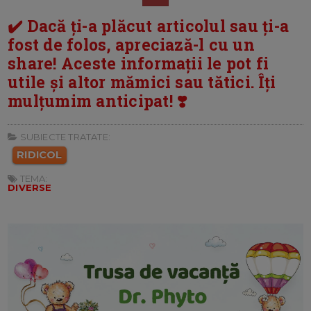
✔️ Dacă ți-a plăcut articolul sau ți-a
fost de folos, apreciază-l cu un
share! Aceste informații le pot fi
utile și altor mămici sau tătici. Îți
mulțumim anticipat! ❣️
SUBIECTE TRATATE:
RIDICOL
TEMA:
DIVERSE