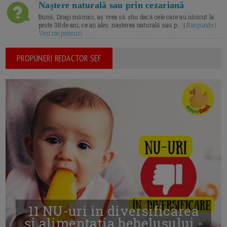
Naștere naturală sau prin cezariană
Bună, Dragi mămici, aș vrea să știu dacă cele care au născut la
peste 38 de ani, ce ați ales: nașterea naturală sau p... |
Raspunde |
Vezi raspunsuri
PROPUNERI REDACTOR SEF
11 NU-uri in diversificarea
și alimentația bebelușului -