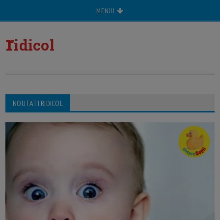
MENIU
r
idicol
NOUTATI RIDICOL