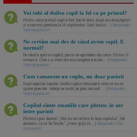
Voi iubi al doilea copil la fel ca pe primul?
Pentru mine primul copil a fost foarte dorit, după ani de așteptări
și o sarcină pierduta la 16 săptămâni. Sunt însărc... |
Raspunde |
Vezi raspunsuri
Ne certăm mai des de când avem copil. E
normal?
De când a apărut copilul, parcă ne aprindem din orice. Un ton. O
remarcă. Cine s-a trezit din nou noaptea trecuta.... |
Raspunde |
Vezi raspunsuri
Cum ramanem un cuplu, nu doar parinti
După apariția copiilor, multe cupluri descoperă ceva ce nu se
spune prea des: relația se mută pe plan secund. ... |
Raspunde |
Vezi raspunsuri
Copilul simte emotiile care plutesc in aer
intre parinti
Părinții spun deseori: „Noi nu ne certăm în fața copilului.” „Ne
abținem, ca să fie liniște.” „Avem grijă să... |
Raspunde | Vezi
raspunsuri