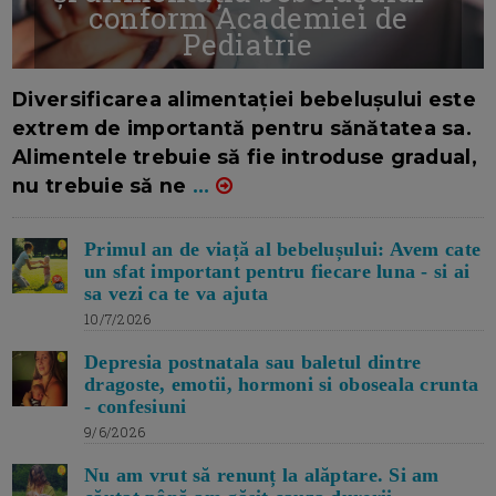
conform Academiei de
Pediatrie
16/7/2026
AUTOR: EDITOR DC.
Diversificarea alimentației bebelușului este
extrem de importantă pentru sănătatea sa.
Alimentele trebuie să fie introduse gradual,
nu trebuie să ne
...
Primul an de viață al bebelușului: Avem cate
un sfat important pentru fiecare luna - si ai
sa vezi ca te va ajuta
10/7/2026
Depresia postnatala sau baletul dintre
dragoste, emotii, hormoni si oboseala crunta
- confesiuni
9/6/2026
Nu am vrut să renunț la alăptare. Si am