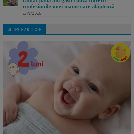
căutat până am găsit cauza durerii -
confesiunile unei mame care alăptează
27/3/2026
ULTIMILE ARTICOLE