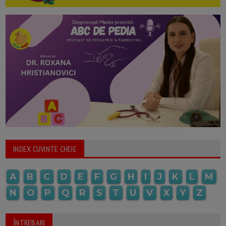
INDEX CUVINTE CHEIE
A
B
C
D
E
F
G
H
I
J
K
L
M
N
O
P
Q
R
S
T
U
V
X
Y
Z
ÎNTREBARI