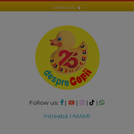
COMUNITATE
Follow us:
|
|
|
|
Intreabă I-MAMI