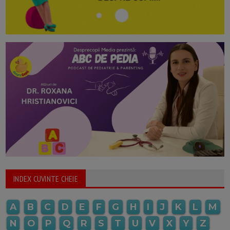
INDEX CUVINTE CHEIE
A
B
C
D
E
F
G
H
I
J
K
L
M
N
O
P
Q
R
S
T
U
V
X
Y
Z