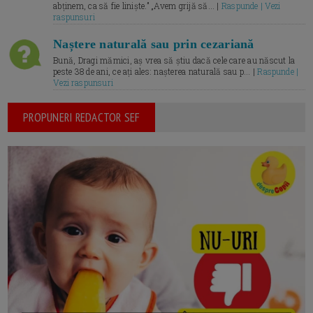
abținem, ca să fie liniște.” „Avem grijă să... |
Raspunde | Vezi
raspunsuri
Naștere naturală sau prin cezariană
Bună, Dragi mămici, aș vrea să știu dacă cele care au născut la
peste 38 de ani, ce ați ales: nașterea naturală sau p... |
Raspunde |
Vezi raspunsuri
PROPUNERI REDACTOR SEF