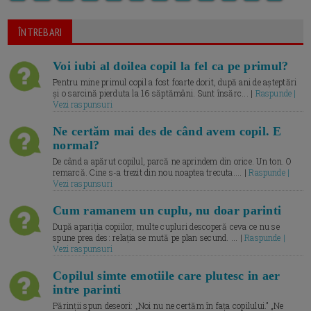
ÎNTREBARI
Voi iubi al doilea copil la fel ca pe primul?
Pentru mine primul copil a fost foarte dorit, după ani de așteptări
și o sarcină pierduta la 16 săptămâni. Sunt însărc... |
Raspunde |
Vezi raspunsuri
Ne certăm mai des de când avem copil. E
normal?
De când a apărut copilul, parcă ne aprindem din orice. Un ton. O
remarcă. Cine s-a trezit din nou noaptea trecuta.... |
Raspunde |
Vezi raspunsuri
Cum ramanem un cuplu, nu doar parinti
După apariția copiilor, multe cupluri descoperă ceva ce nu se
spune prea des: relația se mută pe plan secund. ... |
Raspunde |
Vezi raspunsuri
Copilul simte emotiile care plutesc in aer
intre parinti
Părinții spun deseori: „Noi nu ne certăm în fața copilului.” „Ne