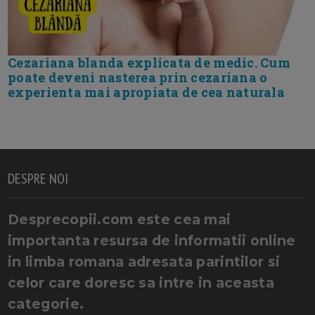
Cezariana blanda explicata de medic. Cum
poate deveni nasterea prin cezariana o
experienta mai apropiata de cea naturala
DESPRE NOI
Desprecopii.com este cea mai
importanta resursa de informatii online
in limba romana adresata parintilor si
celor care doresc sa intre in aceasta
categorie.