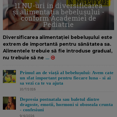
11 NU-uri in diversificarea
și alimentația bebelușului -
conform Academiei de
Pediatrie
16/7/2026
AUTOR: EDITOR DC.
Diversificarea alimentației bebelușului este
extrem de importantă pentru sănătatea sa.
Alimentele trebuie să fie introduse gradual,
nu trebuie să ne
...
Primul an de viață al bebelușului: Avem cate
un sfat important pentru fiecare luna - si ai
sa vezi ca te va ajuta
10/7/2026
Depresia postnatala sau baletul dintre
dragoste, emotii, hormoni si oboseala crunta
- confesiuni
9/6/2026