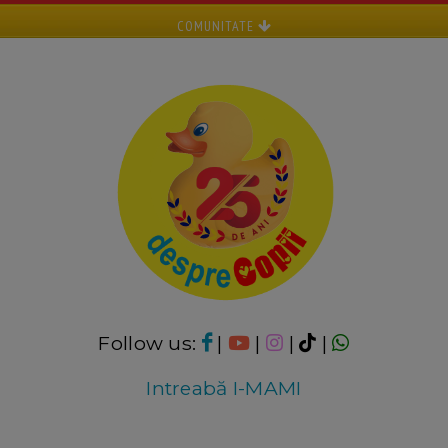
COMUNITATE
Follow us:
|
|
|
|
Intreabă I-MAMI